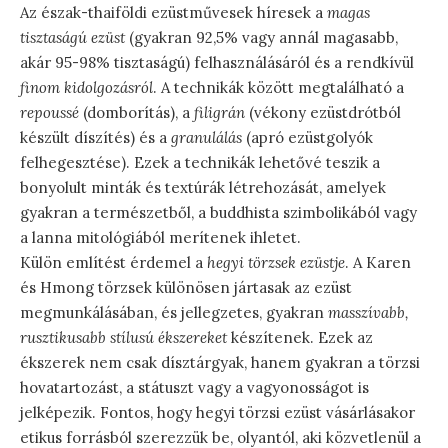
Az észak-thaiföldi ezüstművesek híresek a
magas
tisztaságú ezüst
(gyakran 92,5% vagy annál magasabb,
akár 95-98% tisztaságú) felhasználásáról és a rendkívül
finom kidolgozásról
. A technikák között megtalálható a
repoussé
(domborítás), a
filigrán
(vékony ezüstdrótból
készült díszítés) és a
granulálás
(apró ezüstgolyók
felhegesztése). Ezek a technikák lehetővé teszik a
bonyolult minták és textúrák létrehozását, amelyek
gyakran a természetből, a buddhista szimbolikából vagy
a lanna mitológiából merítenek ihletet.
Külön említést érdemel a
hegyi törzsek ezüstje
. A Karen
és Hmong törzsek különösen jártasak az ezüst
megmunkálásában, és jellegzetes, gyakran
masszívabb,
rusztikusabb stílusú ékszereket
készítenek. Ezek az
ékszerek nem csak dísztárgyak, hanem gyakran a törzsi
hovatartozást, a státuszt vagy a vagyonosságot is
jelképezik. Fontos, hogy hegyi törzsi ezüst vásárlásakor
etikus forrásból szerezzük be, olyantól, aki közvetlenül a