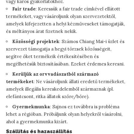
vagy káros gyakorlatokhoz.
Fair trade
: Keressük a fair trade címkével ellátott
termékeket, vagy vásároljunk olyan szervezetektől,
amelyek kifejezetten a helyi kézműveseket támogatják,
és méltányos árat fizetnek nekik.
Közösségi projektek
: Számos Chiang Mai-i üzlet és
szervezet támogatja a hegyi törzsek közösségeit,
segítve őket termékeik értékesítésében és
megélhetésük biztosításában. Ezeket érdemes keresni.
Kerüljük az orvvadászatból származó
termékeket
: Ne vásároljunk állati eredetű termékeket,
amelyek illegális kereskedelemből származnak (pl.
elefántcsont, ritka állatok szőre/bőre).
Gyermekmunka
: Sajnos ez továbbra is probléma
lehet a régióban. Próbáljunk olyan helyekről vásárolni,
ahol a gyermekmunka kizárt.
Szállítás és hazaszállítás