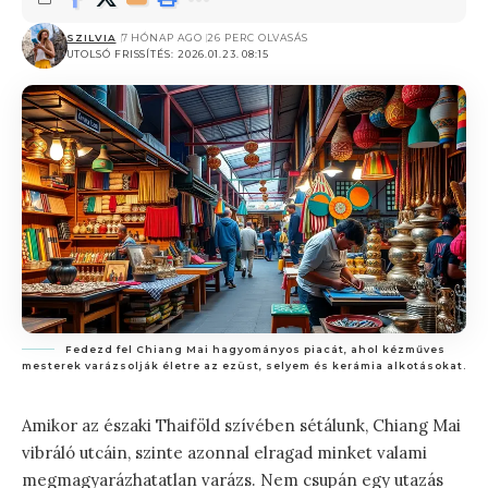
SZILVIA
7 HÓNAP AGO
26 PERC OLVASÁS
UTOLSÓ FRISSÍTÉS: 2026.01.23. 08:15
Fedezd fel Chiang Mai hagyományos piacát, ahol kézműves
mesterek varázsolják életre az ezüst, selyem és kerámia alkotásokat.
Amikor az északi Thaiföld szívében sétálunk, Chiang Mai
vibráló utcáin, szinte azonnal elragad minket valami
megmagyarázhatatlan varázs. Nem csupán egy utazás