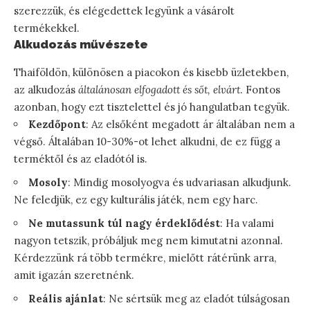
szerezzük, és elégedettek legyünk a vásárolt
termékekkel.
Alkudozás művészete
Thaiföldön, különösen a piacokon és kisebb üzletekben,
az alkudozás
általánosan elfogadott és sőt, elvárt
. Fontos
azonban, hogy ezt tisztelettel és jó hangulatban tegyük.
Kezdőpont
: Az elsőként megadott ár általában nem a
végső. Általában 10-30%-ot lehet alkudni, de ez függ a
terméktől és az eladótól is.
Mosoly
: Mindig mosolyogva és udvariasan alkudjunk.
Ne feledjük, ez egy kulturális játék, nem egy harc.
Ne mutassunk túl nagy érdeklődést
: Ha valami
nagyon tetszik, próbáljuk meg nem kimutatni azonnal.
Kérdezzünk rá több termékre, mielőtt rátérünk arra,
amit igazán szeretnénk.
Reális ajánlat
: Ne sértsük meg az eladót túlságosan