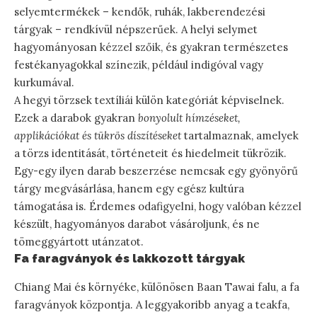
selyemtermékek – kendők, ruhák, lakberendezési
tárgyak – rendkívül népszerűek. A helyi selymet
hagyományosan kézzel szőik, és gyakran természetes
festékanyagokkal színezik, például indigóval vagy
kurkumával.
A hegyi törzsek textíliái külön kategóriát képviselnek.
Ezek a darabok gyakran
bonyolult hímzéseket,
applikációkat és tükrös díszítéseket
tartalmaznak, amelyek
a törzs identitását, történeteit és hiedelmeit tükrözik.
Egy-egy ilyen darab beszerzése nemcsak egy gyönyörű
tárgy megvásárlása, hanem egy egész kultúra
támogatása is. Érdemes odafigyelni, hogy valóban kézzel
készült, hagyományos darabot vásároljunk, és ne
tömeggyártott utánzatot.
Fa faragványok és lakkozott tárgyak
Chiang Mai és környéke, különösen Baan Tawai falu, a fa
faragványok központja. A leggyakoribb anyag a teakfa,