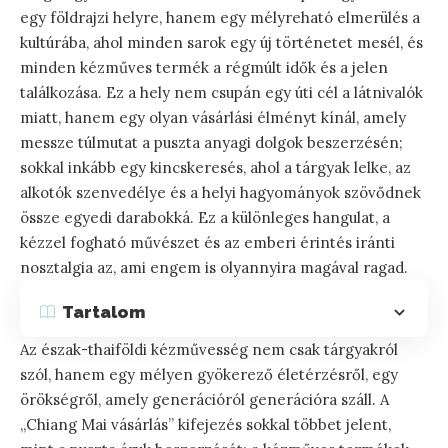
egy földrajzi helyre, hanem egy mélyreható elmerülés a
kultúrába, ahol minden sarok egy új történetet mesél, és
minden kézműves termék a régmúlt idők és a jelen
találkozása. Ez a hely nem csupán egy úti cél a látnivalók
miatt, hanem egy olyan vásárlási élményt kínál, amely
messze túlmutat a puszta anyagi dolgok beszerzésén;
sokkal inkább egy kincskeresés, ahol a tárgyak lelke, az
alkotók szenvedélye és a helyi hagyományok szövődnek
össze egyedi darabokká. Ez a különleges hangulat, a
kézzel fogható művészet és az emberi érintés iránti
nosztalgia az, ami engem is olyannyira magával ragad.
Tartalom
Az észak-thaiföldi kézművesség nem csak tárgyakról
szól, hanem egy mélyen gyökerező életérzésről, egy
örökségről, amely generációról generációra száll. A
„Chiang Mai vásárlás” kifejezés sokkal többet jelent,