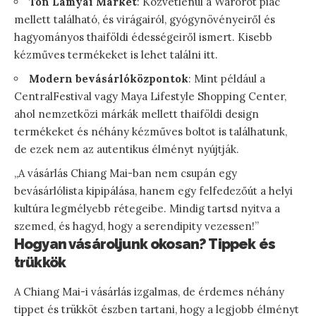
Ton Lamyai Market
: Közvetlenül a Warorot piac
mellett található, és virágairól, gyógynövényeiről és
hagyományos thaiföldi édességeiről ismert. Kisebb
kézműves termékeket is lehet találni itt.
Modern bevásárlóközpontok
: Mint például a
CentralFestival vagy Maya Lifestyle Shopping Center,
ahol nemzetközi márkák mellett thaiföldi design
termékeket és néhány kézműves boltot is találhatunk,
de ezek nem az autentikus élményt nyújtják.
„A vásárlás Chiang Mai-ban nem csupán egy
bevásárlólista kipipálása, hanem egy felfedezőút a helyi
kultúra legmélyebb rétegeibe. Mindig tartsd nyitva a
szemed, és hagyd, hogy a serendipity vezessen!”
Hogyan vásároljunk okosan? Tippek és
trükkök
A Chiang Mai-i vásárlás izgalmas, de érdemes néhány
tippet és trükköt észben tartani, hogy a legjobb élményt