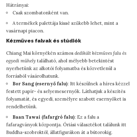
Hátrányai:
Csak szombatonként van.
A termékek palettája kissé szűkebb lehet, mint a
vasárnapi piacon.
Kézműves falvak és stúdiók
Chiang Mai környékén számos
dedikált kézműves falu és
egyedi műhely
található, ahol mélyebb betekintést
nyerhetünk az alkotói folyamatba és közvetlenül a
forrásból vásárolhatunk.
Bor Sang (esernyő falu)
: Itt készülnek a híres kézzel
festett papír- és selyemesernyők. Láthatjuk a készítés
folyamatát, és egyedi, személyre szabott esernyőket is
rendelhetünk.
Baan Tawai (fafargró falu)
: Ez a falu a
fafaragványok központja. Óriási választékot találunk itt
Buddha-szobroktól, állatfigurákon át a bútorokig.