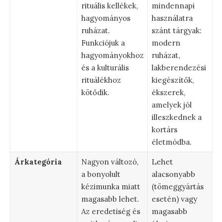
rituális kellékek,
mindennapi
hagyományos
használatra
ruházat.
szánt tárgyak:
Funkciójuk a
modern
hagyományokhoz
ruházat,
és a kulturális
lakberendezési
rituálékhoz
kiegészítők,
kötődik.
ékszerek,
amelyek jól
illeszkednek a
kortárs
életmódba.
Árkategória
Nagyon változó,
Lehet
a bonyolult
alacsonyabb
kézimunka miatt
(tömeggyártás
magasabb lehet.
esetén) vagy
Az eredetiség és
magasabb