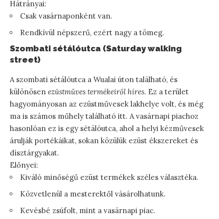
Hátrányai:
Csak vasárnaponként van.
Rendkívül népszerű, ezért nagy a tömeg.
Szombati sétálóutca (Saturday walking
street)
A szombati sétálóutca a Wualai úton található, és
különösen
ezüstműves termékeiről híres
. Ez a terület
hagyományosan az ezüstművesek lakhelye volt, és még
ma is számos műhely található itt. A vasárnapi piachoz
hasonlóan ez is egy sétálóutca, ahol a helyi kézművesek
árulják portékáikat, sokan közülük ezüst ékszereket és
dísztárgyakat.
Előnyei:
Kiváló minőségű ezüst termékek széles választéka.
Közvetlenül a mesterektől vásárolhatunk.
Kevésbé zsúfolt, mint a vasárnapi piac.