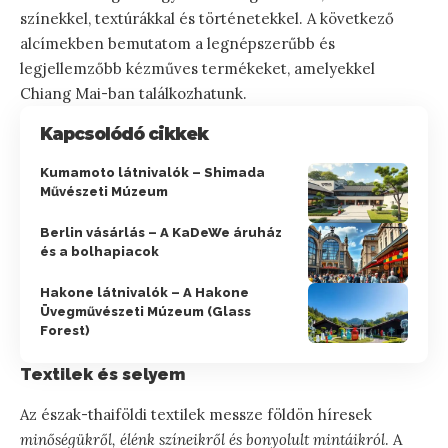
színekkel, textúrákkal és történetekkel. A következő
alcímekben bemutatom a legnépszerűbb és
legjellemzőbb kézműves termékeket, amelyekkel
Chiang Mai-ban találkozhatunk.
Kapcsolódó cikkek
Kumamoto látnivalók – Shimada
Művészeti Múzeum
Berlin vásárlás – A KaDeWe áruház
és a bolhapiacok
Hakone látnivalók – A Hakone
Üvegművészeti Múzeum (Glass
Forest)
Textilek és selyem
Az észak-thaiföldi textilek messze földön híresek
minőségükről, élénk színeikről és bonyolult mintáikról
. A