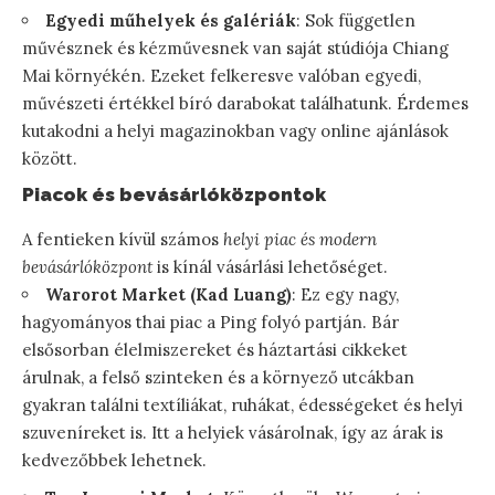
Egyedi műhelyek és galériák
: Sok független
művésznek és kézművesnek van saját stúdiója Chiang
Mai környékén. Ezeket felkeresve valóban egyedi,
művészeti értékkel bíró darabokat találhatunk. Érdemes
kutakodni a helyi magazinokban vagy online ajánlások
között.
Piacok és bevásárlóközpontok
A fentieken kívül számos
helyi piac és modern
bevásárlóközpont
is kínál vásárlási lehetőséget.
Warorot Market (Kad Luang)
: Ez egy nagy,
hagyományos thai piac a Ping folyó partján. Bár
elsősorban élelmiszereket és háztartási cikkeket
árulnak, a felső szinteken és a környező utcákban
gyakran találni textíliákat, ruhákat, édességeket és helyi
szuveníreket is. Itt a helyiek vásárolnak, így az árak is
kedvezőbbek lehetnek.