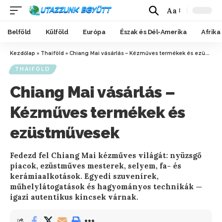
Aa
Belföld
Külföld
Európa
Észak és Dél-Amerika
Afrika
Kezdőlap
»
Thaiföld
»
Chiang Mai vásárlás – Kézműves termékek és ezüstművesek
THAIFÖLD
Chiang Mai vásárlás –
Kézműves termékek és
ezüstművesek
Fedezd fel Chiang Mai kézműves világát: nyüzsgő
piacok, ezüstműves mesterek, selyem, fa- és
kerámiaalkotások. Egyedi szuvenírek,
műhelylátogatások és hagyományos technikák —
igazi autentikus kincsek várnak.