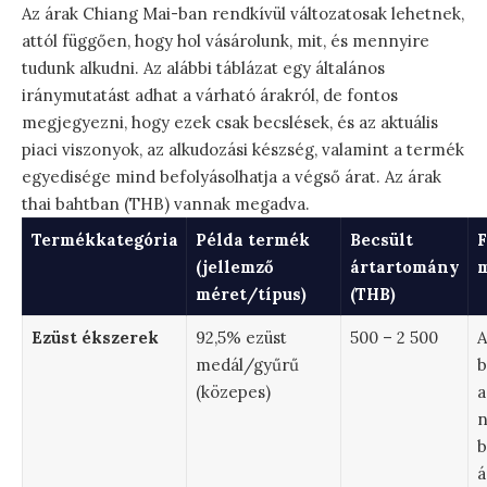
Az árak Chiang Mai-ban rendkívül változatosak lehetnek,
attól függően, hogy hol vásárolunk, mit, és mennyire
tudunk alkudni. Az alábbi táblázat egy általános
iránymutatást adhat a várható árakról, de fontos
megjegyezni, hogy ezek csak becslések, és az aktuális
piaci viszonyok, az alkudozási készség, valamint a termék
egyedisége mind befolyásolhatja a végső árat. Az árak
thai bahtban (THB) vannak megadva.
Termékkategória
Példa termék
Becsült
F
(jellemző
ártartomány
m
méret/típus)
(THB)
Ezüst ékszerek
92,5% ezüst
500 – 2 500
A
medál/gyűrű
b
(közepes)
a
n
b
á