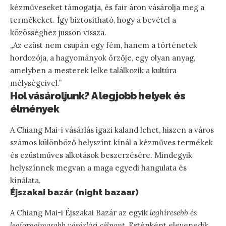
kézműveseket támogatja, és fair áron vásárolja meg a
termékeket. Így biztosítható, hogy a bevétel a
közösséghez jusson vissza.
„Az ezüst nem csupán egy fém, hanem a történetek
hordozója, a hagyományok őrzője, egy olyan anyag,
amelyben a mesterek lelke találkozik a kultúra
mélységeivel.”
Hol vásároljunk? A legjobb helyek és
élmények
A Chiang Mai-i vásárlás igazi kaland lehet, hiszen a város
számos különböző helyszínt kínál a kézműves termékek
és ezüstműves alkotások beszerzésére. Mindegyik
helyszínnek megvan a maga egyedi hangulata és
kínálata.
Éjszakai bazár (night bazaar)
A Chiang Mai-i Éjszakai Bazár az egyik
leghíresebb és
legforgalmasabb vásárlási célpont
. Esténként elevenedik