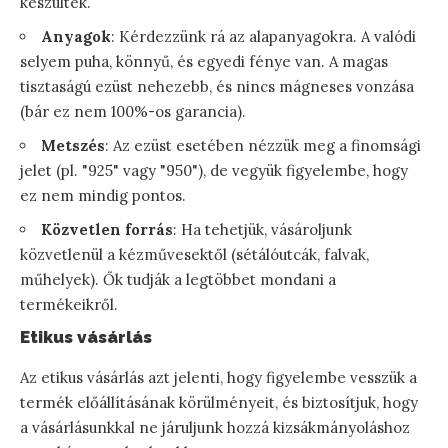
készültek.
Anyagok
: Kérdezzünk rá az alapanyagokra. A valódi
selyem puha, könnyű, és egyedi fénye van. A magas
tisztaságú ezüst nehezebb, és nincs mágneses vonzása
(bár ez nem 100%-os garancia).
Metszés
: Az ezüst esetében nézzük meg a finomsági
jelet (pl. "925" vagy "950"), de vegyük figyelembe, hogy
ez nem mindig pontos.
Közvetlen forrás
: Ha tehetjük, vásároljunk
közvetlenül a kézművesektől (sétálóutcák, falvak,
műhelyek). Ők tudják a legtöbbet mondani a
termékeikről.
Etikus vásárlás
Az etikus vásárlás azt jelenti, hogy figyelembe vesszük a
termék előállításának körülményeit, és biztosítjuk, hogy
a vásárlásunkkal ne járuljunk hozzá kizsákmányoláshoz