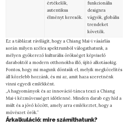
értékelők,
funkcionális
autentikus
designra
élményt keresők.
vágyók, globális
trendeket
követők.
Ez a táblázat rávilágít, hogy a Chiang Mai-i vásárlás
során milyen széles spektrumból válogathatunk, a
mélyen gyökerező kulturális örökséget képviselő
daraboktól a modern otthonokba illő, újító alkotásokig.
Fontos, hogy mi magunk döntsük el, melyik megközelítés
áll közelebb hozzánk, és mi az, amit haza szeretnénk
vinni egyedi emlékként.
„A hagyományok és az innováció tánca teszi a Chiang
Mai-i kézművességet időtlenné. Minden darab egy híd a
múlt és a jövő között, amely arra emlékeztet, hogy a
művészet örök.”
Árkalkuláció: mire számíthatunk?