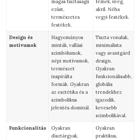
magas tisztaságú
fémek, üveg,
ezüst,
akril. Néha
természetes
vegyi festékek.
festékek.
Design és
Hagyományos
Tiszta vonalak,
motívumok
minták, vallási
minimalista
szimbólumok,
vagy avantgárd
népi motívumok,
design.
természet
Gyakran
inspirálta
funkcionálisabb,
formák. Gyakran
globális
az esztétika és a
trendekhez
szimbolikus
igazodik,
jelentés dominál.
kevesebb
szimbolikával.
Funkcionalitás
Gyakran
Gyakran
dísztárgyak,
praktikus,