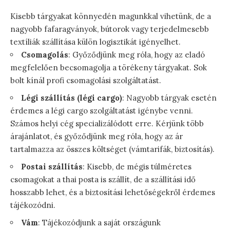
Kisebb tárgyakat könnyedén magunkkal vihetünk, de a
nagyobb fafaragványok, bútorok vagy terjedelmesebb
textíliák szállítása külön logisztikát igényelhet.
Csomagolás
: Győződjünk meg róla, hogy az eladó
megfelelően becsomagolja a törékeny tárgyakat. Sok
bolt kínál profi csomagolási szolgáltatást.
Légi szállítás (légi cargo)
: Nagyobb tárgyak esetén
érdemes a légi cargo szolgáltatást igénybe venni.
Számos helyi cég specializálódott erre. Kérjünk több
árajánlatot, és győződjünk meg róla, hogy az ár
tartalmazza az összes költséget (vámtarifák, biztosítás).
Postai szállítás
: Kisebb, de mégis túlméretes
csomagokat a thai posta is szállít, de a szállítási idő
hosszabb lehet, és a biztosítási lehetőségekről érdemes
tájékozódni.
Vám
: Tájékozódjunk a saját országunk