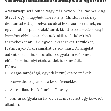
Vasárnapi sétálóutca (Sunday walking street)
A vasárnapi sétálóutca, vagy más néven Tha Pae Walking
Street, egy
kihagyhatatlan élmény
. Minden vasárnap
délutántól estig a belváros utcái lezárásra kerülnek, és
egy hatalmas piacot alakítanak ki. Itt sokkal
inkább helyi
kézművesekkel találkozhatunk
, akik saját készítésű
termékeiket árulják: egyedi ékszereket, textileket,
festményeket, kerámiákat és sok mást. A hangulat
autentikusabb és kulturálisabb, gyakran élőzenés
előadások és helyi ételstandok is színesítik.
Előnyei:
Magas minőségű, egyedi kézműves termékek.
Közvetlen kapcsolat a kézművesekkel.
Autentikus thai kulturális élmény.
Fair árak (gyakran fix, de érdemes lehet egy keveset
alkudni).