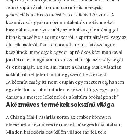
nem csupán áruk, hanem
narratívák, amelyek
generációkon átívelő tudást és technikákat
őriznek. A
kézművesek gyakran ősi mintákat és motívumokat
használnak, amelyek mély szimbolikus jelentőséggel
bírnak, mesélve a természetről, a spiritualitásról vagy az
életciklusokról. Ezek a darabok nem a futószalagon
készülnek; mindegyik egyedi, aprólékos kézi munkával
jön létre, és magában hordozza alkotója személyiségét
és energiáját. Ez az, ami miatt a Chiang Mai-i vásárlás
sokkal többet jelent, mint egyszerű beszerzést.
„A kézművesség itt nem csupán egy mesterség, hanem
egy életforma, ahol minden elkészült tárgy egy apró
darabja a mester lelkének és a kultúra örökségének.”
A kézműves termékek sokszínű világa
A Chiang Mai-i vásárlás során az ember könnyen
elveszhet a kézműves termékek bőséges kínálatában.
Minden kategória egy külön világot tár fel, tele