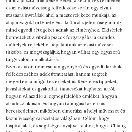
mint a puszta áruk beszerzését; a kézműves termékek
és az ezüstművesség felfedezése során egy olyan
utazásra invitállak, ahol a mesterek keze munkája, az
alapanyagok története és a kulturális jelentőség mind-
mind egyedi rétegeket adnak az élményhez. Elkísérlek
benneteket a vibráló piacok forgatagába, a csendes
műhelyek rejtekébe, bepillantunk az ezüstművesek
titkaiba, és megvizsgáljuk, hogyan válhat egy egyszerű
tárgy valódi műalkotássá.
Ezen az úton nem csupán gyönyörű és egyedi darabok
felfedezéséhez adok útmutatást, hanem segítek
megérteni a mögöttes értéket is. Részletes tippeket,
javaslatokat és gyakorlati tanácsokat kaphatsz arról,
hogyan válaszd ki a legmegfelelőbb emléket, hogyan
alkudozz okosan, és hogyan támogasd az etikus
kereskedelmet, miközben elmerülsz a helyi művészet és
kézművesség varázslatos világában. Célom, hogy
inspiráljalak, és segítséget nyújtsak ahhoz, hogy a Chiang