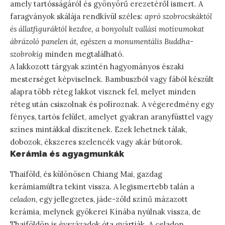
amely tartósságáról és gyönyörű erezetéről ismert. A
faragványok skálája rendkívül széles:
apró szobrocskáktól
és állatfiguráktól kezdve, a bonyolult vallási motívumokat
ábrázoló panelen át, egészen a monumentális Buddha-
szobrokig
minden megtalálható.
A lakkozott tárgyak szintén hagyományos északi
mesterséget képviselnek. Bambuszból vagy fából készült
alapra több réteg lakkot visznek fel, melyet minden
réteg után csiszolnak és políroznak. A végeredmény egy
fényes, tartós felület, amelyet gyakran aranyfüsttel vagy
színes mintákkal díszítenek. Ezek lehetnek tálak,
dobozok, ékszeres szelencék vagy akár bútorok.
Kerámia és agyagmunkák
Thaiföld, és különösen Chiang Mai, gazdag
kerámiamúltra tekint vissza. A legismertebb talán a
celadon
, egy jellegzetes, jáde-zöld színű mázazott
kerámia, melynek gyökerei Kínába nyúlnak vissza, de
Thaiföldön is évszázadok óta gyártják. A celadon