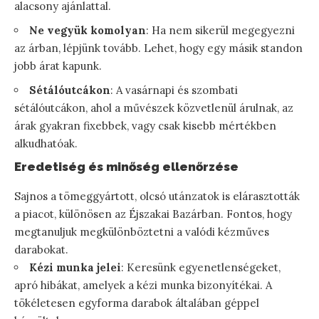
alacsony ajánlattal.
Ne vegyük komolyan
: Ha nem sikerül megegyezni
az árban, lépjünk tovább. Lehet, hogy egy másik standon
jobb árat kapunk.
Sétálóutcákon
: A vasárnapi és szombati
sétálóutcákon, ahol a művészek közvetlenül árulnak, az
árak gyakran fixebbek, vagy csak kisebb mértékben
alkudhatóak.
Eredetiség és minőség ellenőrzése
Sajnos a tömeggyártott, olcsó utánzatok is elárasztották
a piacot, különösen az Éjszakai Bazárban. Fontos, hogy
megtanuljuk megkülönböztetni a valódi kézműves
darabokat.
Kézi munka jelei
: Keresünk egyenetlenségeket,
apró hibákat, amelyek a kézi munka bizonyítékai. A
tökéletesen egyforma darabok általában géppel