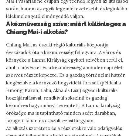
Mai-i vásárlás ne csupán egy teendő legyen az utazásod
során, hanem az egyik legemlékezetesebb és leginkább
lélekmelengető élményeddé váljon.
A kézművesség szíve: miért különleges a
Chiang Mai-i alkotás?
Chiang Mai, az északi régió kulturális központja,
évszázadok óta a kézművesség fellegvára. A város és
környéke a Lanna Királyság egykori szívében terül el,
ahol a művészet és a kézművesség a mindennapi élet
szerves részét képezte. Ez a gazdag történelmi háttér,
kiegészülve a környező hegyvidéki törzsek (például a
Hmong, Karen, Lahu, Akha és Lisu) egyedi kulturális
hozzájárulásával, rendkívül sokszínű és gazdag
kézműves hagyományt teremtett. A Lanna királyság
öröksége ma is tapintható minden szőtt darabban,
faragott fában és csiszolt ezüsttárgyban.
Az alkotás szeretete és a részletekre való odafigyelés
alapvető jellemzője a helyi mestereknek. A termékek