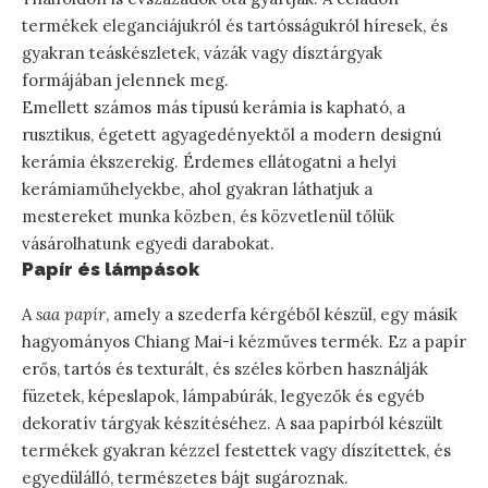
termékek eleganciájukról és tartósságukról híresek, és
gyakran teáskészletek, vázák vagy dísztárgyak
formájában jelennek meg.
Emellett számos más típusú kerámia is kapható, a
rusztikus, égetett agyagedényektől a modern designú
kerámia ékszerekig. Érdemes ellátogatni a helyi
kerámiaműhelyekbe, ahol gyakran láthatjuk a
mestereket munka közben, és közvetlenül tőlük
vásárolhatunk egyedi darabokat.
Papír és lámpások
A
saa papír
, amely a szederfa kérgéből készül, egy másik
hagyományos Chiang Mai-i kézműves termék. Ez a papír
erős, tartós és texturált, és széles körben használják
füzetek, képeslapok, lámpabúrák, legyezők és egyéb
dekoratív tárgyak készítéséhez. A saa papírból készült
termékek gyakran kézzel festettek vagy díszítettek, és
egyedülálló, természetes bájt sugároznak.