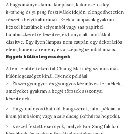
A hagyományos lanna lámpások, különösen a
loy
krathong
és
yi peng
fesztiválok idején, elengedhetetlen
részei a helyi kultúrának. Ezek a lámpások gyakran
kézzel készülnek selyemből vagy saa papírból,
bambuszkeretre feszítve, és bonyolult mintákkal
díszítve. Egy ilyen lámpás nem csupán egy dekorációs
elem, hanem a remény és a szépség szimbóluma is.
Egyéb különlegességek
A fent említetteken túl Chiang Mai még számos más
különlegességet kínál. Ilyenek például:
Ékszergyöngyök és gyöngyös kézműves termékek,
amelyeket gyakran a hegyi törzsek asszonyai
készítenek.
Hagyományos thaiföldi hangszerek, mint például a
khim
(cimbalom) vagy a
saw duang
(kéthúros hegedű).
Kézzel festett esernyők, melyek Bor Sang faluban
készülnek, és gyakran festői jeleneteket vagy