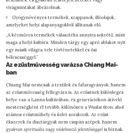
virágmintákat ábrázolnak.
Gyógynövényes termékek, szappanok, illóolajok,
amelyeket helyi alapanyagokból állítanak elő.
„A kézműves termékek választéka annyira sokrétű, mint
maga a helyi kultúra. Minden tárgy egy apró ablakot nyit
egy másik világra, tele történetekkel és ősi
bölcsességgel.”
Az ezüstművesség varázsa Chiang Mai-
ban
Chiang Mai nemcsak a textilek és fafaragványok, hanem
az ezüstművesség fellegvára is. Az ezüstnek különleges
helye van a Lanna kultúrában, és generációkon átívelő
mesterségként él tovább, különösen a Wualai úton, ahol
számos ezüstműhely és üzlet sorakozik. Az ezüst
ékszerek és dísztárgyak nem csupán szépek, hanem
gyakran spirituális vagy védelmező jelentőséggel
is bírnak.