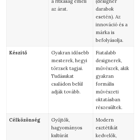
a ritkaság emeli
(designer
az árat.
darabok
esetén). Az
innováció és a
márka is
befolyásolja.
Készítő
Gyakran idősebb
Fiatalabb
mesterek, hegyi
designerek,
törzsek tagjai.
művészek, akik
Tudásukat
gyakran
családon belül
formális
adják tovább.
művészeti
oktatásban
részesültek.
Célközönség
Gyűjtők,
Modern
hagyományos
esztétikát
kultúrát
kedvelők,