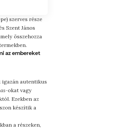
epe) szerves része
és Szent János
 amely összehozza
ttermekben.
ami az embereket
z igazán autentikus
cas
-okat vagy
któl. Ezekben az
szon készítik a
okban a részeken,