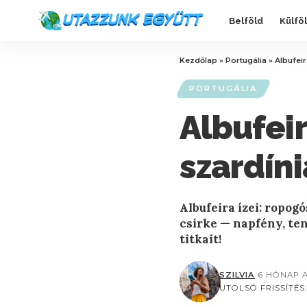
Belföld
Külfö
Kezdőlap
»
Portugália
»
Albufeir
PORTUGÁLIA
Albufeir
szardínia
Albufeira ízei: ropogó
csirke — napfény, ten
titkait!
SZILVIA
6 HÓNAP 
UTOLSÓ FRISSÍTÉS: 