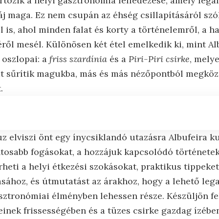
tozik a helyi gasztronómia felfedezése, amely legal
táj maga. Ez nem csupán az éhség csillapításáról sz
l is, ahol minden falat és korty a történelemről, a
ről mesél. Különösen két étel emelkedik ki, mint Al
oszlopai: a
friss szardínia
és a
Piri-Piri csirke
, mely
t sűrítik magukba, más és más nézőpontból megköze
.
uz elviszi önt egy ínycsiklandó utazásra Albufeira kul
tosabb fogásokat, a hozzájuk kapcsolódó történeteke
eti a helyi étkezési szokásokat, praktikus tippeket
sához, és útmutatást az árakhoz, hogy a lehető leg
sztronómiai élményben lehessen része. Készüljön fe
inek frissességében és a tüzes csirke gazdag ízében