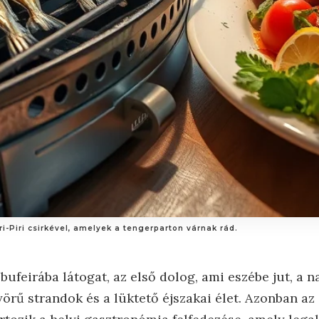
iri-Piri csirkével, amelyek a tengerparton várnak rád.
ufeirába látogat, az első dolog, ami eszébe jut, a 
örű strandok és a lüktető éjszakai élet. Azonban az