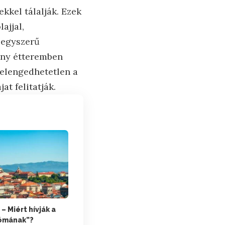
kkel tálalják. Ezek
ajjal,
y egyszerű
ány étteremben
t elengedhetetlen a
at felitatják.
– Miért hívják a
Rómának”?