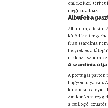
emlékekkel térhet 
megmaradnak.
Albufeira gaszt
Albufeira, a festői
kötődik a tengerhe
friss szardínia nem
helyiek és a látoga
csak az asztalra k
A szardínia útj
A portugál partok 
hagyománya van. A 
különösen a nyári 
Amikor kora reggel
a csillogó, ezüstös