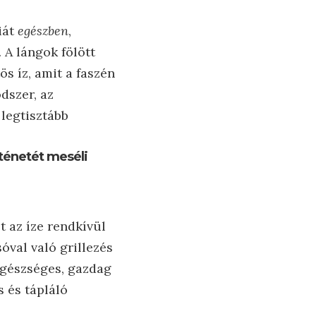
iát
egészben
,
 A lángok fölött
ös íz, amit a faszén
dszer, az
 legtisztább
rténetét meséli
t az íze rendkívül
óval való grillezés
egészséges, gazdag
 és tápláló