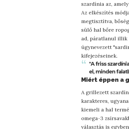
szardínia az, amely
Az elkészítés módj
megtisztítva, bőség
sülő hal bőre ropog
ad, páratlanul illi
úgynevezett "sardi
kifejezéseinek.
"A friss szardín
el, minden falat
Miért éppen a g
A grillezett szardí
karakteres, ugyana
kiemeli a hal term
omega-3 zsírsavakb
választás is egyben