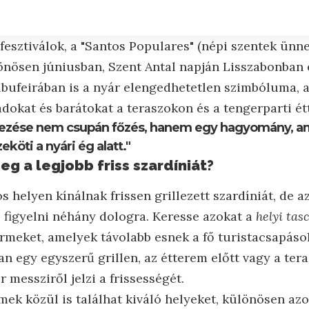
 fesztiválok, a "Santos Populares" (népi szentek ünn
önösen júniusban, Szent Antal napján Lisszabonban 
lbufeirában is a nyár elengedhetetlen szimbóluma,
ádokat és barátokat a teraszokon és a tengerparti é
illezése nem csupán főzés, hanem egy hagyomány, 
eköti a nyári ég alatt."
eg a legjobb friss szardíniát?
 helyen kínálnak frissen grillezett szardíniát, de a
figyelni néhány dologra. Keresse azokat a
helyi tas
ermeket, amelyek távolabb esnek a fő turistacsapáso
 egy egyszerű grillen, az étterem előtt vagy a tera
ár messziről jelzi a frissességét.
mek közül is találhat kiváló helyeket, különösen az