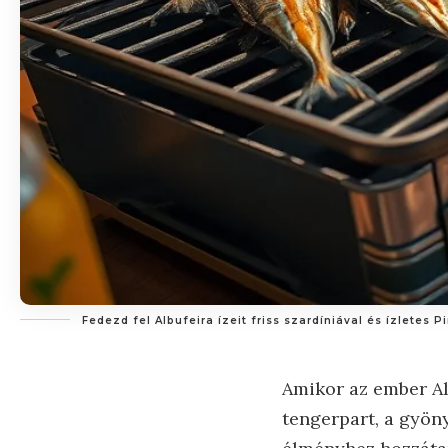
Fedezd fel Albufeira ízeit friss szardíniával és ízletes P
Amikor az ember Alb
tengerpart, a gyöny