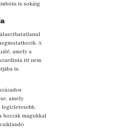
imbóin is sokáig
ia
választhatatlanul
 megmutatkozik. A
uálé, amely a
szardínia itt nem
jába is.
vszázados
cse, amely
legízletesebb.
ra hozzák magukkal
ycsiklandó