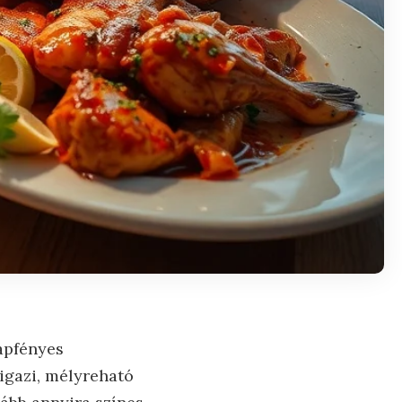
napfényes
 igazi, mélyreható