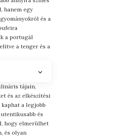
ább annyira színes
ól, hanem egy
 hagyományokról és a
bufeira
ek a portugál
lítve a tenger és a
ináris tájain,
t és az elkészítési
 kaphat a legjobb
autentikusabb és
l, hogy elmerülhet
, és olyan