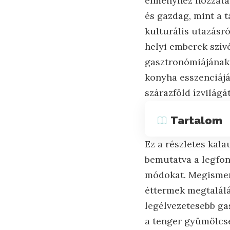
élményhez hozzátar
és gazdag, mint a 
kulturális utazásró
helyi emberek szívé
gasztronómiájának 
konyha esszenciájá
szárazföld ízvilágát
Tartalom
Ez a részletes kala
bemutatva a legfon
módokat. Megismerh
éttermek megtalálá
legélvezetesebb ga
a tenger gyümölcse