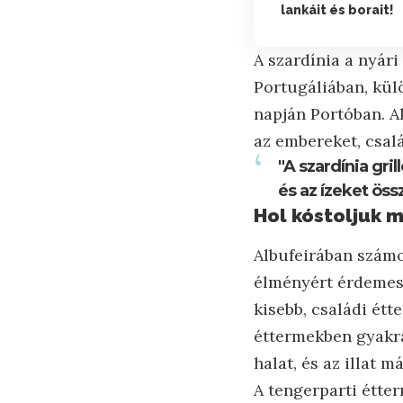
lankáit és borait!
A szardínia a nyári
Portugáliában, kül
napján Portóban. A
az embereket, csal
"A szardínia gr
és az ízeket össz
Hol kóstoljuk m
Albufeirában számos
élményért érdemes 
kisebb, családi étt
éttermekben gyakran
halat, és az illat m
A tengerparti étter