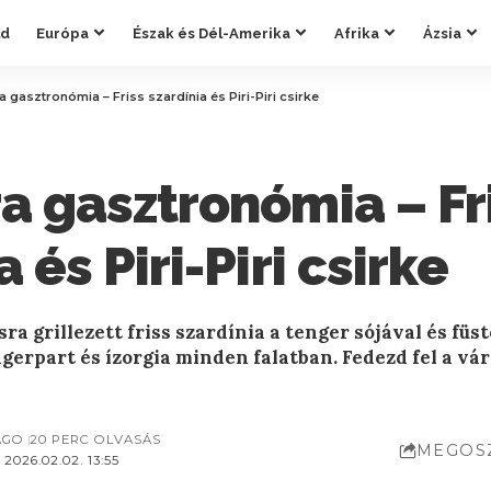
ld
Európa
Észak és Dél-Amerika
Afrika
Ázsia
a gasztronómia – Friss szardínia és Piri-Piri csirke
a gasztronómia – Fr
 és Piri-Piri csirke
sra grillezett friss szardínia a tenger sójával és füst
gerpart és ízorgia minden falatban. Fedezd fel a vá
AGO
20 PERC OLVASÁS
MEGOS
2026.02.02. 13:55