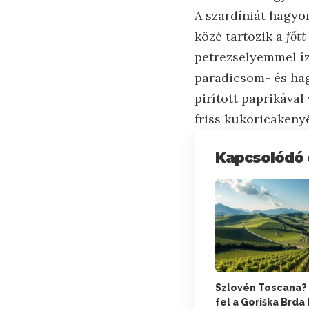
A szardíniát hagyo
közé tartozik a
főt
petrezselyemmel íz
paradicsom- és ha
pirított paprikával
friss kukoricakenyér
Kapcsolódó 
Szlovén Toscana?
fel a Goriška Brda