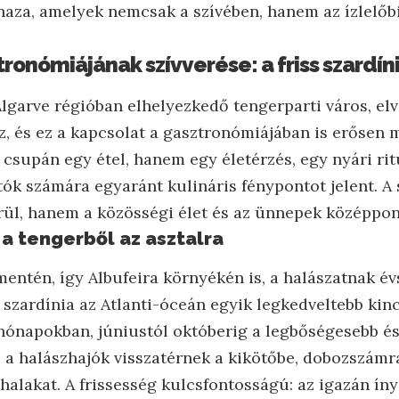
haza, amelyek nemcsak a szívében, hanem az ízlelőb
ronómiájának szívverése: a friss szardín
 Algarve régióban elhelyezkedő tengerparti város, el
z, és ez a kapcsolat a gasztronómiájában is erősen
 csupán egy étel, hanem egy életérzés, egy nyári rit
tók számára egyaránt kulináris fénypontot jelent. A 
erül, hanem a közösségi élet és az ünnepek középpont
a a tengerből az asztalra
mentén, így Albufeira környékén is, a halászatnak é
szardínia az Atlanti-óceán egyik legkedveltebb kin
hónapokban, júniustól októberig a legbőségesebb és 
 a halászhajók visszatérnek a kikötőbe, dobozszám
 halakat. A frissesség kulcsfontosságú: az igazán ín