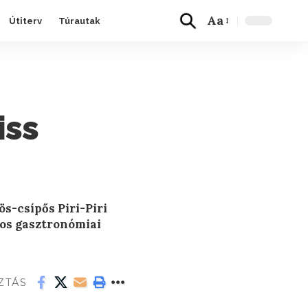
Aa
Útiterv
Túrautak
iss
ös-csípős Piri-Piri
ros gasztronómiai
ZTÁS