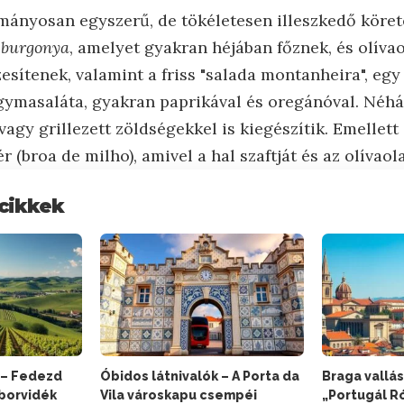
mányosan egyszerű, de tökéletesen illeszkedő körete
t burgonya
, amelyet gyakran héjában főznek, és olívaol
esítenek, valamint a friss "salada montanheira", eg
gymasaláta, gyakran paprikával és oregánóval. Néh
 vagy grillezett zöldségekkel is kiegészítik. Emellet
 (broa de milho), amivel a hal szaftját és az olívaolaj
cikkek
 – Fedezd
Óbidos látnivalók – A Porta da
Braga vallás 
 borvidék
Vila városkapu csempéi
„Portugál 