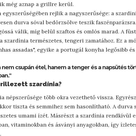
ik még aznap a grillre kerül.
a egyszerűségében rejlik a nagyszerűsége: a szardín
esen durva sóval bedörzsölve teszik faszénparázsra.
óssá válik, míg belül szaftos és omlós marad. A füst
k a szardínia természetes, tengeri zamatához. Ez a mó
nhas assadas", egyike a portugál konyha legősibb és
ia nem csupán étel, hanem a tenger és a napsütés tö
ban."
rillezett szardínia?
nia népszerűsége több okra vezethető vissza. Egyrész
kkor tiszta és semmihez sem hasonlítható. A durva s
észetes umami ízét. Másrészt a szardínia rendkívül 
an, vitaminokban és ásványi anyagokban, így ízletes
.