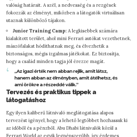
valóság határait. A szél, a nedvesség és a rezgések
fokozzák az élményt, miközben a látogatók virtuálisan
utaznak különböző tájakon.
Junior Training Camp:
A legkisebbek számára
kialakított terület, ahol mini Ferrari autókat vezethetnek,
mászófalakat hódíthatnak meg, és élvezhetik a
biztonságos, mégis izgalmas játékokat. Ez biztosítja,
hogy a család minden tagja jól érezze magát.
„Az igazi érték nem abban rejlik, amit látsz,
hanem abban az élményben, amit átélhetsz, és
ami örökre a részeddé válik.”
Tervezés és praktikus tippek a
látogatáshoz
Egy ilyen kaliberű látnivaló meglátogatása alapos
tervezést igényel, hogy a lehető legtöbbet hozhassuk ki
az időből és a pénzből. Abu Dhabi látnivalók közül a
Ferrari World az egyik legnépszerűbb, így érdemes