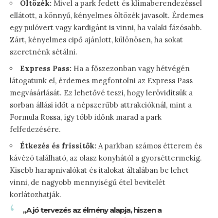
Öltözék:
Mivel a park fedett és klímaberendezéssel
ellátott, a könnyű, kényelmes öltözék javasolt. Érdemes
egy pulóvert vagy kardigánt is vinni, ha valaki fázósabb.
Zárt, kényelmes cipő ajánlott, különösen, ha sokat
szeretnénk sétálni.
Express Pass:
Ha a főszezonban vagy hétvégén
látogatunk el, érdemes megfontolni az Express Pass
megvásárlását. Ez lehetővé teszi, hogy lerövidítsük a
sorban állási időt a népszerűbb attrakcióknál, mint a
Formula Rossa, így több időnk marad a park
felfedezésére.
Étkezés és frissítők:
A parkban számos étterem és
kávézó található, az olasz konyhától a gyorséttermekig.
Kisebb harapnivalókat és italokat általában be lehet
vinni, de nagyobb mennyiségű étel bevitelét
korlátozhatják.
„A jó tervezés az élmény alapja, hiszen a