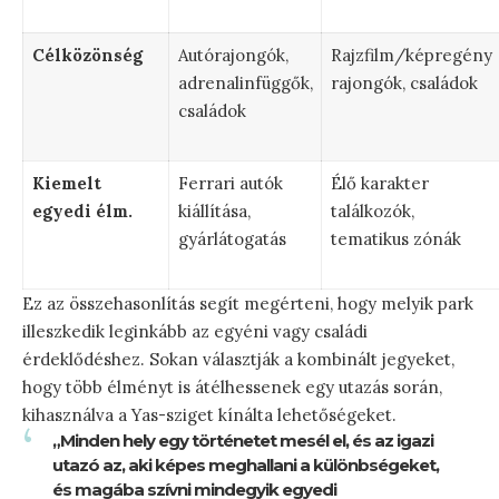
Célközönség
Autórajongók,
Rajzfilm/képregény
adrenalinfüggők,
rajongók, családok
családok
Kiemelt
Ferrari autók
Élő karakter
egyedi élm.
kiállítása,
találkozók,
gyárlátogatás
tematikus zónák
Ez az összehasonlítás segít megérteni, hogy melyik park
illeszkedik leginkább az egyéni vagy családi
érdeklődéshez. Sokan választják a kombinált jegyeket,
hogy több élményt is átélhessenek egy utazás során,
kihasználva a Yas-sziget kínálta lehetőségeket.
„Minden hely egy történetet mesél el, és az igazi
utazó az, aki képes meghallani a különbségeket,
és magába szívni mindegyik egyedi