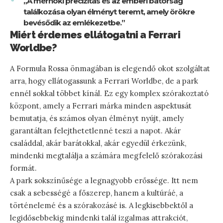
„A mérnöki precizitás és az emberi bátorság
találkozása olyan élményt teremt, amely örökre
bevésődik az emlékezetbe.”
Miért érdemes ellátogatni a Ferrari
Worldbe?
A Formula Rossa önmagában is elegendő okot szolgáltat
arra, hogy ellátogassunk a Ferrari Worldbe, de a park
ennél sokkal többet kínál. Ez egy komplex szórakoztató
központ, amely a Ferrari márka minden aspektusát
bemutatja, és számos olyan élményt nyújt, amely
garantáltan felejthetetlenné teszi a napot. Akár
családdal, akár barátokkal, akár egyedül érkezünk,
mindenki megtalálja a számára megfelelő szórakozási
formát.
A park sokszínűsége a legnagyobb erőssége. Itt nem
csak a sebességé a főszerep, hanem a kultúráé, a
történelemé és a szórakozásé is. A legkisebbektől a
legidősebbekig mindenki talál izgalmas attrakciót,