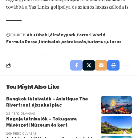
továbbá a Yas Links golfpálya és számos luxusszálloda is.
CÍMKÉK
Abu Dhabi
élménypark
Ferrari World
Formula Rossa
látnivalók
szórakozás
turizmus
utazás
You Might Also Like
Bangkok látnivalók – Asiatique The
Riverfront éjszakai piac
22 PERC OLVASÁS
Nagoja látnivalók – Tokugawa
Művészeti Múzeum és kert
269 PERC OLVASÁS