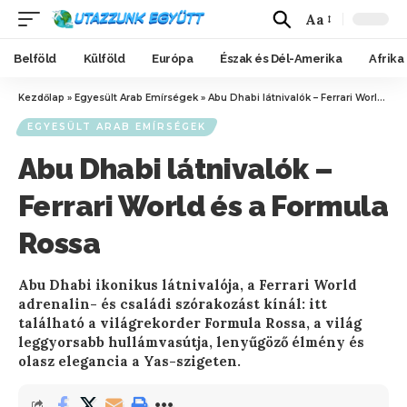
Aa
Belföld
Külföld
Európa
Észak és Dél-Amerika
Afrika
Kezdőlap
»
Egyesült Arab Emírségek
»
Abu Dhabi látnivalók – Ferrari World és a Formula Rossa
EGYESÜLT ARAB EMÍRSÉGEK
Abu Dhabi látnivalók –
Ferrari World és a Formula
Rossa
Abu Dhabi ikonikus látnivalója, a Ferrari World
adrenalin- és családi szórakozást kínál: itt
található a világrekorder Formula Rossa, a világ
leggyorsabb hullámvasútja, lenyűgöző élmény és
olasz elegancia a Yas-szigeten.