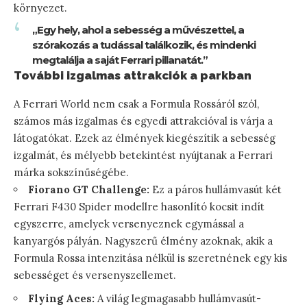
környezet.
„Egy hely, ahol a sebesség a művészettel, a
szórakozás a tudással találkozik, és mindenki
megtalálja a saját Ferrari pillanatát.”
További izgalmas attrakciók a parkban
A Ferrari World nem csak a Formula Rossáról szól,
számos más izgalmas és egyedi attrakcióval is várja a
látogatókat. Ezek az élmények kiegészítik a sebesség
izgalmát, és mélyebb betekintést nyújtanak a Ferrari
márka sokszínűségébe.
Fiorano GT Challenge:
Ez a páros hullámvasút két
Ferrari F430 Spider modellre hasonlító kocsit indít
egyszerre, amelyek versenyeznek egymással a
kanyargós pályán. Nagyszerű élmény azoknak, akik a
Formula Rossa intenzitása nélkül is szeretnének egy kis
sebességet és versenyszellemet.
Flying Aces:
A világ legmagasabb hullámvasút-