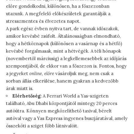
előre gondolkodni, különösen, ha a főszezonban
utazunk. A megfelelő előkészületek garantálják a
stresszmentes és élvezetes napot.
A park egész évben nyitva tart, de vannak időszakok,
amikor kevésbé zsúfolt. Általánosságban elmondható,
hogy a hétköznapok (különösen a vasárnap és a hétfő)
kevésbé forgalmasak, mint a hétvégék. A téli hónapok
(novembertől márciusig) a legkellemesebbek az időjárás
szempontjából, de ekkor van a főszezon is. Fontos, hogy
a jegyeket
online, előre
vásároljuk meg, nem csak a
sorban állás elkerülése, hanem gyakran a kedvezőbb
árak miatt is.
Elérhetőség:
A Ferrari World a Yas-szigeten
található, Abu Dhabi központjától mintegy 20 perces
autóútra. Könnyen megközelíthető taxival, bérelt
autóval vagy a Yas Express ingyenes buszjáratával, amely
összeköti a sziget főbb látnivalóit.