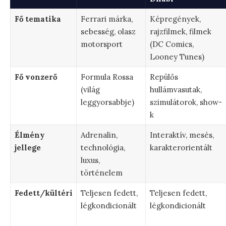
Fő tematika
Ferrari márka,
Képregények,
sebesség, olasz
rajzfilmek, filmek
motorsport
(DC Comics,
Looney Tunes)
Fő vonzerő
Formula Rossa
Repülős
(világ
hullámvasutak,
leggyorsabbje)
szimulátorok, show-
k
Élmény
Adrenalin,
Interaktív, mesés,
jellege
technológia,
karakterorientált
luxus,
történelem
Fedett/kültéri
Teljesen fedett,
Teljesen fedett,
légkondicionált
légkondicionált