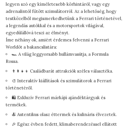
legyen szó egy kíméletesebb körhintáról, vagy egy
adrenalintól fűtött szimulátorról. Az a lehetőség, hogy
testközelből megismerkedhetünk a Ferrari történetével,
a legendás autókkal és a motorsportok világával,
egyedülállóvá teszi az élményt.
Íme néhány ok, amiért érdemes felvenni a Ferrari
Worldöt a bakancslistára:
🏎️ A világ leggyorsabb hullámvasútja, a Formula
Rossa.
👨‍👩‍👧‍👦 Családbarát attrakciók széles választéka.
🎨 Interaktív kiállítások és szimulátorok a Ferrari
történetéről.
🛍️ Exkluzív Ferrari márkájú ajándéktárgyak és
termékek.
🍝 Autentikus olasz éttermek és kulináris élvezetek.
🎉 Egész évben fedett, klímaberendezéssel ellátott