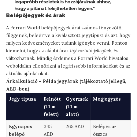
legapróbb részletek is hozzájárulnak ahhoz,
hogy a pillanat felejthetetlen legyen.”
Belépőjegyek és árak
A Ferrari World belépőjegyek árai számos tényezőtől
függenek, beleértve a kiválasztott jegytípust és azt, hogy
milyen kedvezményeket tudunk igénybe venni. Fontos
kiemelni, hogy az alábbi árak
tájékoztató jellegűek
, és
változhatnak. Mindig érdemes a Ferrari World hivatalos
weboldalán ellenőrizni a legfrissebb információkat és az
aktuális ajánlatokat.
Árkalkuláció – Példa jegyárak (tájékoztató jellegű,
AED-ben)
Jegy típusa
Felnőtt
Gyermek
Megjegyzés
(1.1 m
(1.1 m
felett)
alatt)
Egynapos
345
265 AED
Belépés az
belépő
AED
összes