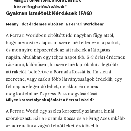
világot teremteni, ahol az álmok
kézzelfoghatóvá válnak.”
Gyakran Ismételt Kérdések (FAQ)
Mennyi időt érdemes eltölteni a Ferrari Worldben?
A Ferrari Worldben eltöltött idő nagyban függ attól,
hogy mennyire alaposan szeretné felfedezni a parkot,
és mennyire népszerűek az attrakciók a látogatás
napján. Általában egy teljes napot (kb. 6-8 órát) érdemes
rászánni, különösen, ha szeretné kipróbálni a legtöbb
attrakciót, beleértve a Formula Rossát is. Ha sietni
szeretne, vagy csak a főbb látványosságok érdeklik, egy
fél nap is elegendő lehet, de akkor érdemes
megfontolni az Express Pass megvásárlását.
Milyen korosztálynak ajánlott a Ferrari World?
A Ferrari World egy széles korosztály számára kínál
szórakozást. Bár a Formula Rossa és a Flying Aces inkább
az adrenalinra vágyó felnőtteket és idősebb