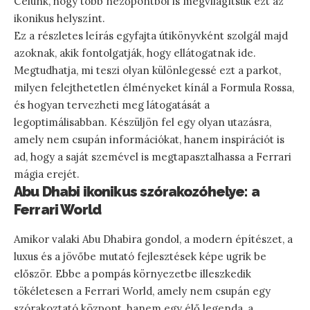
Célunk, hogy több nézőpontból is megvilágítsuk ezt az
ikonikus helyszínt.
Ez a részletes leírás egyfajta útikönyvként szolgál majd
azoknak, akik fontolgatják, hogy ellátogatnak ide.
Megtudhatja, mi teszi olyan különlegessé ezt a parkot,
milyen felejthetetlen élményeket kínál a Formula Rossa,
és hogyan tervezheti meg látogatását a
legoptimálisabban. Készüljön fel egy olyan utazásra,
amely nem csupán információkat, hanem inspirációt is
ad, hogy a saját szemével is megtapasztalhassa a Ferrari
mágia erejét.
Abu Dhabi ikonikus szórakozóhelye: a
Ferrari World
Amikor valaki Abu Dhabira gondol, a modern építészet, a
luxus és a jövőbe mutató fejlesztések képe ugrik be
először. Ebbe a pompás környezetbe illeszkedik
tökéletesen a Ferrari World, amely nem csupán egy
szórakoztató központ, hanem egy élő legenda, a