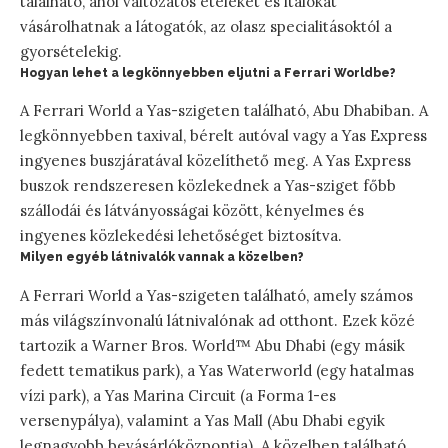
található, ahol változatos ételeket és italokat
vásárolhatnak a látogatók, az olasz specialitásoktól a
gyorsételekig.
Hogyan lehet a legkönnyebben eljutni a Ferrari Worldbe?
A Ferrari World a Yas-szigeten található, Abu Dhabiban. A
legkönnyebben taxival, bérelt autóval vagy a Yas Express
ingyenes buszjáratával közelíthető meg. A Yas Express
buszok rendszeresen közlekednek a Yas-sziget főbb
szállodái és látványosságai között, kényelmes és
ingyenes közlekedési lehetőséget biztosítva.
Milyen egyéb látnivalók vannak a közelben?
A Ferrari World a Yas-szigeten található, amely számos
más világszínvonalú látnivalónak ad otthont. Ezek közé
tartozik a Warner Bros. World™ Abu Dhabi (egy másik
fedett tematikus park), a Yas Waterworld (egy hatalmas
vízi park), a Yas Marina Circuit (a Forma 1-es
versenypálya), valamint a Yas Mall (Abu Dhabi egyik
legnagyobb bevásárlóközpontja). A közelben található