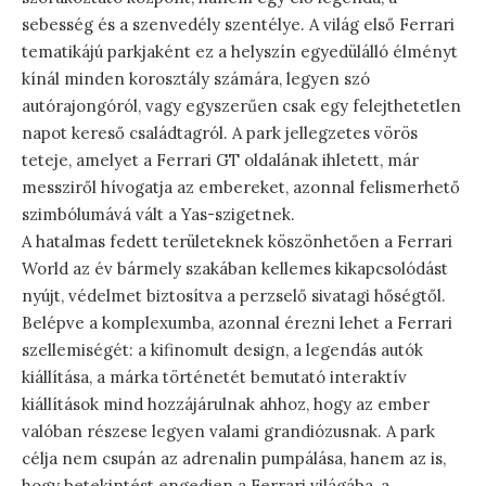
sebesség és a szenvedély szentélye. A világ első Ferrari
tematikájú parkjaként ez a helyszín egyedülálló élményt
kínál minden korosztály számára, legyen szó
autórajongóról, vagy egyszerűen csak egy felejthetetlen
napot kereső családtagról. A park jellegzetes vörös
teteje, amelyet a Ferrari GT oldalának ihletett, már
messziről hívogatja az embereket, azonnal felismerhető
szimbólumává vált a Yas-szigetnek.
A hatalmas fedett területeknek köszönhetően a Ferrari
World az év bármely szakában kellemes kikapcsolódást
nyújt, védelmet biztosítva a perzselő sivatagi hőségtől.
Belépve a komplexumba, azonnal érezni lehet a Ferrari
szellemiségét: a kifinomult design, a legendás autók
kiállítása, a márka történetét bemutató interaktív
kiállítások mind hozzájárulnak ahhoz, hogy az ember
valóban részese legyen valami grandiózusnak. A park
célja nem csupán az adrenalin pumpálása, hanem az is,
hogy betekintést engedjen a Ferrari világába, a