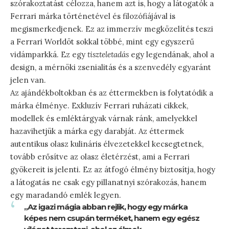
szórakoztatást célozza, hanem azt is, hogy a látogatók a
Ferrari márka történetével és filozófiájával is
megismerkedjenek. Ez az immerzív megközelítés teszi
a Ferrari Worldöt sokkal többé, mint egy egyszerű
vidámparkká. Ez egy
tiszteletadás
egy legendának, ahol a
design, a mérnöki zsenialitás és a szenvedély egyaránt
jelen van.
Az ajándékboltokban és az éttermekben is folytatódik a
márka élménye. Exkluzív Ferrari ruházati cikkek,
modellek és emléktárgyak várnak ránk, amelyekkel
hazavihetjük a márka egy darabját. Az éttermek
autentikus olasz kulináris élvezetekkel kecsegtetnek,
tovább erősítve az olasz életérzést, ami a Ferrari
gyökereit is jelenti. Ez az átfogó élmény biztosítja, hogy
a látogatás ne csak egy pillanatnyi szórakozás, hanem
egy maradandó emlék legyen.
„Az igazi mágia abban rejlik, hogy egy márka
képes nem csupán terméket, hanem egy egész