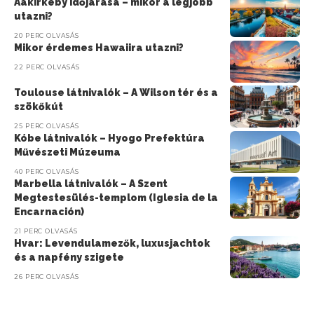
Aakirkeby időjárása – mikor a legjobb
utazni?
20 PERC OLVASÁS
Mikor érdemes Hawaiira utazni?
22 PERC OLVASÁS
Toulouse látnivalók – A Wilson tér és a
szökőkút
25 PERC OLVASÁS
Kóbe látnivalók – Hyogo Prefektúra
Művészeti Múzeuma
40 PERC OLVASÁS
Marbella látnivalók – A Szent
Megtestesülés-templom (Iglesia de la
Encarnación)
21 PERC OLVASÁS
Hvar: Levendulamezők, luxusjachtok
és a napfény szigete
26 PERC OLVASÁS