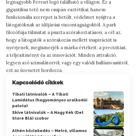
legnagyobb Ferrari logó található a világon. Ez a
gigantikus tető nem csupán esztétikai, hanem
funkcionális szerepet is betölt, védelmet nyújtva a
látogatóknak az időjárási viszontagságoktól. A park
filozófiája túlmutat a puszta szórakoztatáson; a cél az,
hogy a látogatók a szórakozás mellett inspirációt is
nyerjenek, megismerjék a márka értékeit: a precizitást,
a teljesítményt és az innovációt. Minden attrakció,
legyen szó szimulátorról, vagy egy valódi hullámvasútról,
ezt az üzenetet hordozza.
Kapcsolódó cikkek
Tibati látnivalók – A Tibati
Lamidátus (hagyományos uralkodói
palota)
Skive látnivalók – A Nagy Kék (Det
Store Blå) szobor
Athén közlekedés – Metró, villamos