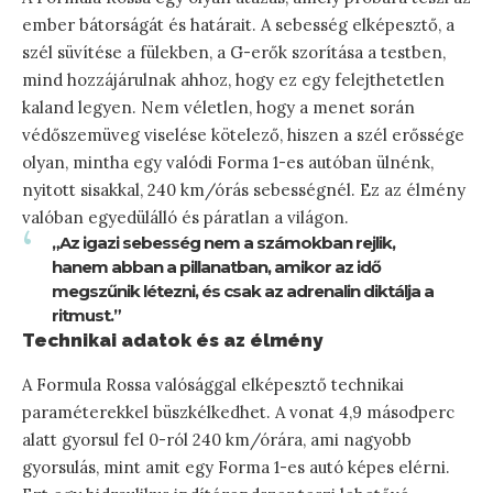
ember bátorságát és határait. A sebesség elképesztő, a
szél süvítése a fülekben, a G-erők szorítása a testben,
mind hozzájárulnak ahhoz, hogy ez egy felejthetetlen
kaland legyen. Nem véletlen, hogy a menet során
védőszemüveg viselése kötelező, hiszen a szél erőssége
olyan, mintha egy valódi Forma 1-es autóban ülnénk,
nyitott sisakkal, 240 km/órás sebességnél. Ez az élmény
valóban egyedülálló és páratlan a világon.
„Az igazi sebesség nem a számokban rejlik,
hanem abban a pillanatban, amikor az idő
megszűnik létezni, és csak az adrenalin diktálja a
ritmust.”
Technikai adatok és az élmény
A Formula Rossa valósággal elképesztő technikai
paraméterekkel büszkélkedhet. A vonat 4,9 másodperc
alatt gyorsul fel 0-ról 240 km/órára, ami nagyobb
gyorsulás, mint amit egy Forma 1-es autó képes elérni.