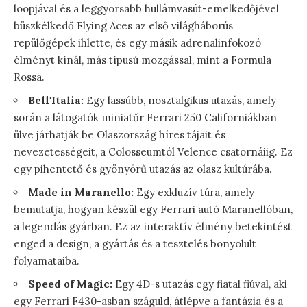
loopjával és a leggyorsabb hullámvasút-emelkedőjével
büszkélkedő Flying Aces az első világháborús
repülőgépek ihlette, és egy másik adrenalinfokozó
élményt kínál, más típusú mozgással, mint a Formula
Rossa.
Bell'Italia:
Egy lassúbb, nosztalgikus utazás, amely
során a látogatók miniatűr Ferrari 250 Californiákban
ülve járhatják be Olaszország híres tájait és
nevezetességeit, a Colosseumtól Velence csatornáiig. Ez
egy pihentető és gyönyörű utazás az olasz kultúrába.
Made in Maranello:
Egy exkluzív túra, amely
bemutatja, hogyan készül egy Ferrari autó Maranellóban,
a legendás gyárban. Ez az interaktív élmény betekintést
enged a design, a gyártás és a tesztelés bonyolult
folyamataiba.
Speed of Magic:
Egy 4D-s utazás egy fiatal fiúval, aki
egy Ferrari F430-asban száguld, átlépve a fantázia és a