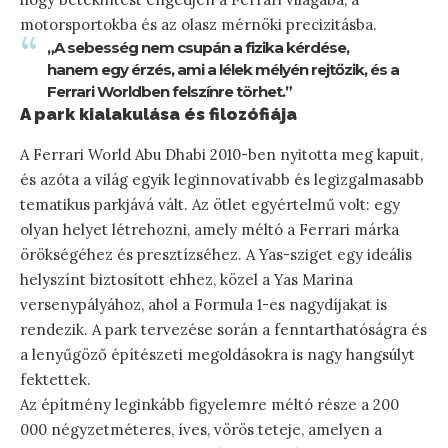
motorsportokba és az olasz mérnöki precizitásba.
„A sebesség nem csupán a fizika kérdése,
hanem egy érzés, ami a lélek mélyén rejtőzik, és a
Ferrari Worldben felszínre törhet.”
A park kialakulása és filozófiája
A Ferrari World Abu Dhabi 2010-ben nyitotta meg kapuit,
és azóta a világ egyik leginnovatívabb és legizgalmasabb
tematikus parkjává vált. Az ötlet egyértelmű volt: egy
olyan helyet létrehozni, amely méltó a Ferrari márka
örökségéhez és presztízséhez. A Yas-sziget egy ideális
helyszínt biztosított ehhez, közel a Yas Marina
versenypályához, ahol a Formula 1-es nagydíjakat is
rendezik. A park tervezése során a fenntarthatóságra és
a lenyűgöző építészeti megoldásokra is nagy hangsúlyt
fektettek.
Az építmény leginkább figyelemre méltó része a 200
000 négyzetméteres, íves, vörös teteje, amelyen a