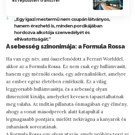
és repülőtéri transzfer
„Egy igazi mestermű nem csupán látványos,
hanem érezhető is, minden porcikájában
hordozva alkotója szenvedélyét és
elhivatottságát.”
A sebesség szinonimája: a Formula Rossa
Ha van egy név, ami összefonódott a Ferrari Worlddel,
akkor az a Formula Rossa. Ez nem csak egy hullámvasút,
hanem egy mérnöki csoda, egy adrenalinlöket, amelyre
az ember egész életében emlékszik. Ez a világ
leggyorsabb hullámvasútja, és a sebesség olyan
dimenzióit kínálja, amelyeket kevesen tapasztalhatnak
meg valaha. Az indítás pillanata önmagában egy élmény,
ahogy a vonat másodpercek alatt katapultál a
legmagasabb pontjára, mielőtt nekivágna a kanyarok és
zuhanások sorozatának.
A Formula Rossa egy olyan utazás, amely próbára teszi az