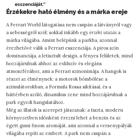
esszenciáját.”
Érzékekre ható élmény és a márka ereje
A Ferrari World látogatása nem csupán a látványról vagy
a sebességről szól; sokkal inkább egy
érzéki utazás
a
márka világába. Amint belépünk a parkba, azonnal
érezhetővé válik a Ferrari esszenciája. A piros szín
dominanciája, a letisztult design, a fényes felületek, mind
hozzájárulnak ahhoz az exkluzív és elegáns
atmoszférához, ami a Ferrari szinonimája. A hangok is
részei az élménynek: a motorok bömbölése a
szimulátorokban, a Formula Rossa sikításai, és a
háttérben szóló, dinamikus zene mind hozzájárulnak a
park egyedi hangulatához.
Még az illatok is szerepet játszanak: a tiszta, modern
környezetben időnként érezni lehet a benzin és az
égett gumi finom aromáját, ami azonnal a versenypályák
világába repíti az embert. A park nem csupán a