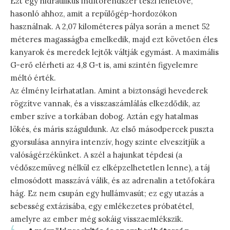
Ezt egy hidraulikus indítórendszer teszi lehetővé,
hasonló ahhoz, amit a repülőgép-hordozókon
használnak. A 2,07 kilométeres pálya során a menet 52
méteres magasságba emelkedik, majd ezt követően éles
kanyarok és meredek lejtők váltják egymást. A maximális
G-erő elérheti az 4,8 G-t is, ami szintén figyelemre
méltó érték.
Az élmény leírhatatlan. Amint a biztonsági hevederek
rögzítve vannak, és a visszaszámlálás elkezdődik, az
ember szíve a torkában dobog. Aztán egy hatalmas
lökés, és máris száguldunk. Az első másodpercek puszta
gyorsulása annyira intenzív, hogy szinte elveszítjük a
valóságérzékünket. A szél a hajunkat tépdesi (a
védőszemüveg nélkül ez elképzelhetetlen lenne), a táj
elmosódott masszává válik, és az adrenalin a tetőfokára
hág. Ez nem csupán egy hullámvasút; ez egy utazás a
sebesség extázisába, egy emlékezetes próbatétel,
amelyre az ember még sokáig visszaemlékszik.