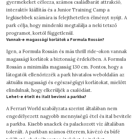
gyermekeket célozza, számos családbarát attrakció,
interaktív kiállítás és a Junior Training Camp a
legkisebbek számára is felejthetetlen élményt nyújt. A
park célja, hogy mindenki megtalálja a neki tetsző
programot, kortól függetlenül.
Vannak-e magassági korlátok a Formula Rossán?
Igen, a Formula Rossán és más thrill ride-okon vannak
magassági korlátok a biztonság érdekében. A Formula
Rossán a minimális magasság 130 cm. Fontos, hogy a
látogatók ellenőrizzék a park hivatalos weboldalán az
aktuális magassági és egészségügyi korlátokat, mielőtt
elindulnak, hogy elkerüljék a csalódást.
Lehet-e ételt és italt bevinni a parkba?
A Ferrari World szabályzata szerint általában nem
engedélyezett nagyobb mennyiségű étel és ital bevitele
a parkba. Kisebb snackek és palackozott víz általában
tolerált. A parkban számos étterem, kávézó és büfé