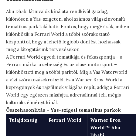
Abu Dhabi látnivalók kínálata rendkívül gazdag,
különösen a Yas-szigeten, ahol számos világszínvonalú
tematikus park található. Fontos, hogy megértsük, miben
különbözik a Ferrari World a többi szórakoztató
központtól, hogy a lehető legjobb döntést hozhassuk
meg a látogatásunk tervezésekor.
A Ferrari World egyedi tematikája és fókuszpontja – a
Ferrari márka, a sebesség és az olasz motorsport –
különbözteti meg a többi parktól. Míg a Yas Waterworld
a vízi szórakozásokról szól, és a Warner Bros. World a
képregények és rajzfilmek világába repít, addig a Ferrari
World egy egészen másfajta, adrenalinnal teli, mégis
kulturális élményt kínál.
Összehasonlítás – Yas-szigeti tematikus parkok
Tulajdonság
Ferrari World
Warner Bros.
World™ Abu
Dhabi