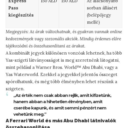
Express
150 AED
150 AED
Az alacsonyabb
Pass
sorban állásért
kiegészítés
(belépőjegy
mellé)
Megjegyzés: Az árak változhatnak, és gyakran vannak online
kedvezmények vagy szezonális akciók. Mindig érdemes előre
tájékozódni és összehasonlítani az árakat.
A kombinált jegyek különösen vonzóak lehetnek, ha több
Yas-szigeti látványosságot is meg szeretnénk látogatni,
mint például a Warner Bros. World™ Abu Dhabi, vagy a
Yas Waterworld. Ezekkel a jegyekkel jelentős összeget
spórolhatunk, és még több élményben lehet részünk a
szigeten.
„Az érték nem csak abban rejlik, amit kifizetünk,
hanem abban a hihetetlen élményben, amit
cserébe kapunk, és amit semmi pénzért nem
vehetünk meg.”
A Ferrari World és más Abu Dhabi látnivalók
összehasonlítása