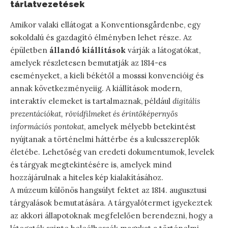
tárlatvezetések
Amikor valaki ellátogat a Konventionsgårdenbe, egy
sokoldalú és gazdagító élményben lehet része. Az
épületben
állandó kiállítások
várják a látogatókat,
amelyek részletesen bemutatják az 1814-es
eseményeket, a kieli békétől a mosssi konvencióig és
annak következményeiig. A kiállítások modern,
interaktív elemeket is tartalmaznak, például
digitális
prezentációkat, rövidfilmeket és érintőképernyős
információs pontokat
, amelyek mélyebb betekintést
nyújtanak a történelmi háttérbe és a kulcsszereplők
életébe. Lehetőség van eredeti dokumentumok, levelek
és tárgyak megtekintésére is, amelyek mind
hozzájárulnak a hiteles kép kialakításához.
A múzeum különös hangsúlyt fektet az 1814. augusztusi
tárgyalások bemutatására. A tárgyalótermet igyekeztek
az akkori állapotoknak megfelelően berendezni, hogy a