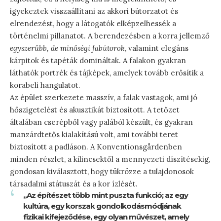
igyekeztek visszaállítani az akkori bútorzatot és
elrendezést, hogy a látogatók elképzelhessék a
történelmi pillanatot. A berendezésben a korra jellemző
egyszerűbb, de minőségi fabútorok
, valamint elegáns
kárpitok és tapéták domináltak. A falakon gyakran
láthatók portrék és tájképek, amelyek tovább erősítik a
korabeli hangulatot.
Az épület szerkezete masszív, a falak vastagok, ami jó
hőszigetelést és akusztikát biztosított. A tetőzet
általában cserépből vagy palából készült, és gyakran
manzárdtetős kialakítású volt, ami további teret
biztosított a padláson. A Konventionsgårdenben
minden részlet, a kilincsektől a mennyezeti díszítésekig,
gondosan kiválasztott, hogy tükrözze a tulajdonosok
társadalmi státuszát és a kor ízlését.
„Az építészet több mint puszta funkció; az egy
kultúra, egy korszak gondolkodásmódjának
fizikai kifejeződése, egy olyan művészet, amely