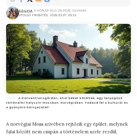
SZILVIA
5 HÓNAP AGO
28 PERC OLVASÁS
UTOLSÓ FRISSÍTÉS: 2026.03.07. 09:52
A Konventionsgården, ahol békét kötöttek, egy lenyűgöző
történelmi helyszín Mossban, Norvégiában. Fedezd fel a kultúrát és
a gyönyörű környezetet!
A norvégiai Moss szívében rejtőzik egy épület, melynek
falai között nem csupán a történelem szele rezdül,