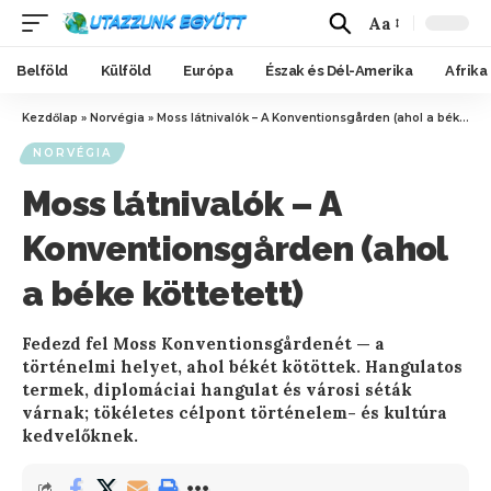
Aa
Belföld
Külföld
Európa
Észak és Dél-Amerika
Afrika
Kezdőlap
»
Norvégia
»
Moss látnivalók – A Konventionsgården (ahol a béke köttetett)
NORVÉGIA
Moss látnivalók – A
Konventionsgården (ahol
a béke köttetett)
Fedezd fel Moss Konventionsgårdenét — a
történelmi helyet, ahol békét kötöttek. Hangulatos
termek, diplomáciai hangulat és városi séták
várnak; tökéletes célpont történelem- és kultúra
kedvelőknek.