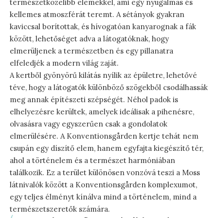
természetközelibb elemekkel, ami egy nyugalmas és
kellemes atmoszférát teremt. A sétányok gyakran
kaviccsal borítottak, és hívogatóan kanyarognak a fák
között, lehetőséget adva a látogatóknak, hogy
elmerüljenek a természetben és egy pillanatra
elfeledjék a modern világ zaját.
A kertből gyönyörű kilátás nyílik az épületre, lehetővé
téve, hogy a látogatók különböző szögekből csodálhassák
meg annak építészeti szépségét. Néhol padok is
elhelyezésre kerültek, amelyek ideálisak a pihenésre,
olvasásra vagy egyszerűen csak a gondolatok
elmerülésére. A Konventionsgården kertje tehát nem
csupán egy díszítő elem, hanem egyfajta kiegészítő tér,
ahol a történelem és a természet harmóniában
találkozik. Ez a terület különösen vonzóvá teszi a Moss
látnivalók között a Konventionsgården komplexumot,
egy teljes élményt kínálva mind a történelem, mind a
természetszeretők számára.