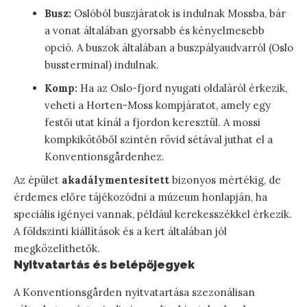
Busz:
Oslóból buszjáratok is indulnak Mossba, bár
a vonat általában gyorsabb és kényelmesebb
opció. A buszok általában a buszpályaudvarról (Oslo
bussterminal) indulnak.
Komp:
Ha az Oslo-fjord nyugati oldaláról érkezik,
veheti a Horten-Moss kompjáratot, amely egy
festői utat kínál a fjordon keresztül. A mossi
kompkikötőből szintén rövid sétával juthat el a
Konventionsgårdenhez.
Az épület
akadálymentesített
bizonyos mértékig, de
érdemes előre tájékozódni a múzeum honlapján, ha
speciális igényei vannak, például kerekesszékkel érkezik.
A földszinti kiállítások és a kert általában jól
megközelíthetők.
Nyitvatartás és belépőjegyek
A Konventionsgården nyitvatartása szezonálisan