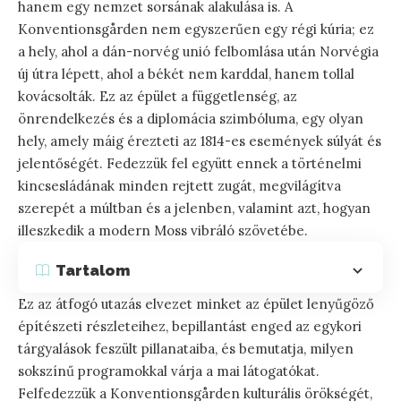
hanem egy nemzet sorsának alakulása is. A
Konventionsgården nem egyszerűen egy régi kúria; ez
a hely, ahol a dán-norvég unió felbomlása után Norvégia
új útra lépett, ahol a békét nem karddal, hanem tollal
kovácsolták. Ez az épület a függetlenség, az
önrendelkezés és a diplomácia szimbóluma, egy olyan
hely, amely máig érezteti az 1814-es események súlyát és
jelentőségét. Fedezzük fel együtt ennek a történelmi
kincsesládának minden rejtett zugát, megvilágítva
szerepét a múltban és a jelenben, valamint azt, hogyan
illeszkedik a modern Moss vibráló szövetébe.
Tartalom
Ez az átfogó utazás elvezet minket az épület lenyűgöző
építészeti részleteihez, bepillantást enged az egykori
tárgyalások feszült pillanataiba, és bemutatja, milyen
sokszínű programokkal várja a mai látogatókat.
Felfedezzük a Konventionsgården kulturális örökségét,