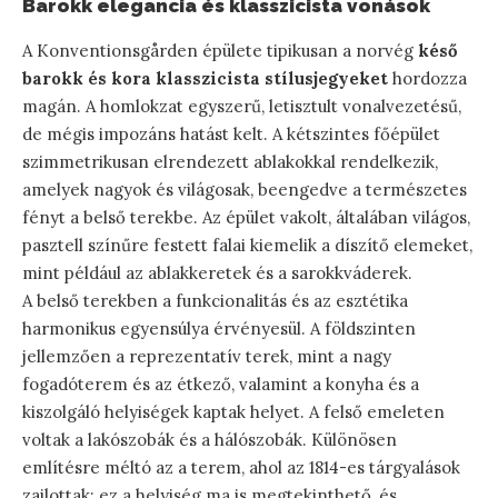
Barokk elegancia és klasszicista vonások
A Konventionsgården épülete tipikusan a norvég
késő
barokk és kora klasszicista stílusjegyeket
hordozza
magán. A homlokzat egyszerű, letisztult vonalvezetésű,
de mégis impozáns hatást kelt. A kétszintes főépület
szimmetrikusan elrendezett ablakokkal rendelkezik,
amelyek nagyok és világosak, beengedve a természetes
fényt a belső terekbe. Az épület vakolt, általában világos,
pasztell színűre festett falai kiemelik a díszítő elemeket,
mint például az ablakkeretek és a sarokkváderek.
A belső terekben a funkcionalitás és az esztétika
harmonikus egyensúlya érvényesül. A földszinten
jellemzően a reprezentatív terek, mint a nagy
fogadóterem és az étkező, valamint a konyha és a
kiszolgáló helyiségek kaptak helyet. A felső emeleten
voltak a lakószobák és a hálószobák. Különösen
említésre méltó az a terem, ahol az 1814-es tárgyalások
zajlottak; ez a helyiség ma is megtekinthető, és