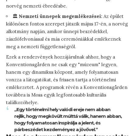
norvég nemzeti ébredésbe.
🏛️
Nemzeti ünnepek megemlékezései:
Az épület
különösen fontos szerepet játszik május 17-én, a norvég
alkotmány napján, amikor ünnepi beszédekkel,
zászlófelvonással és más ceremóniákkal emlékeznek
meg a nemzeti függetlenségről.
Ezek a rendezvények hozzájárulnak ahhoz, hogy a
Konventionsgården ne csak egy "múzeum" legyen,
hanem egy dinamikus központ, amely folyamatosan
vonzza a látogatókat, és frissen tartja a történelmi
emlékezetet. A programok révén a Konventionsgården
továbbra is Moss egyik legfontosabb kulturális
találkozóhelye.
„Egy történelmi hely valódi ereje nem abban
rejlik, hogy megkövült múlttá válik, hanem abban,
hogy folyamatosan inspirálja a jelent, és
párbeszédet kezdeményez a jövővel.”