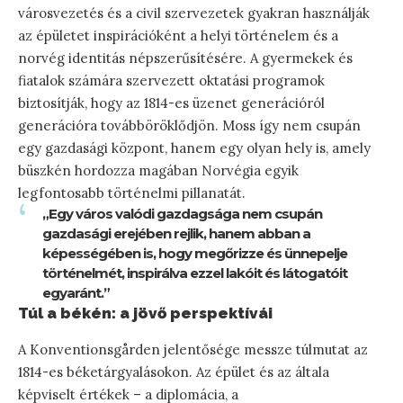
városvezetés és a civil szervezetek gyakran használják
az épületet inspirációként a helyi történelem és a
norvég identitás népszerűsítésére. A gyermekek és
fiatalok számára szervezett oktatási programok
biztosítják, hogy az 1814-es üzenet generációról
generációra továbböröklődjön. Moss így nem csupán
egy gazdasági központ, hanem egy olyan hely is, amely
büszkén hordozza magában Norvégia egyik
legfontosabb történelmi pillanatát.
„Egy város valódi gazdagsága nem csupán
gazdasági erejében rejlik, hanem abban a
képességében is, hogy megőrizze és ünnepelje
történelmét, inspirálva ezzel lakóit és látogatóit
egyaránt.”
Túl a békén: a jövő perspektívái
A Konventionsgården jelentősége messze túlmutat az
1814-es béketárgyalásokon. Az épület és az általa
képviselt értékek – a diplomácia, a