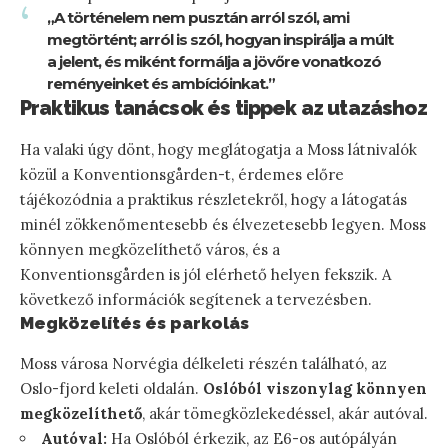
„A történelem nem pusztán arról szól, ami
megtörtént; arról is szól, hogyan inspirálja a múlt
a jelent, és miként formálja a jövőre vonatkozó
reményeinket és ambícióinkat.”
Praktikus tanácsok és tippek az utazáshoz
Ha valaki úgy dönt, hogy meglátogatja a Moss látnivalók
közül a Konventionsgården-t, érdemes előre
tájékozódnia a praktikus részletekről, hogy a látogatás
minél zökkenőmentesebb és élvezetesebb legyen. Moss
könnyen megközelíthető város, és a
Konventionsgården is jól elérhető helyen fekszik. A
következő információk segítenek a tervezésben.
Megközelítés és parkolás
Moss városa Norvégia délkeleti részén található, az
Oslo-fjord keleti oldalán.
Oslóból viszonylag könnyen
megközelíthető
, akár tömegközlekedéssel, akár autóval.
Autóval:
Ha Oslóból érkezik, az E6-os autópályán