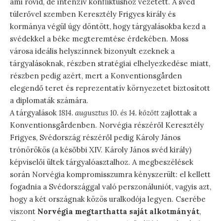
ami rövid, de intenzív konfliktushoz vezetett. A svéd
túlerővel szemben Keresztély Frigyes király és
kormánya végül úgy döntött, hogy tárgyalásokba kezd a
svédekkel a béke megteremtése érdekében. Moss
városa ideális helyszínnek bizonyult ezeknek a
tárgyalásoknak, részben stratégiai elhelyezkedése miatt,
részben pedig azért, mert a Konventionsgården
elegendő teret és reprezentatív környezetet biztosított
a diplomaták számára.
A tárgyalások
1814. augusztus 10. és 14. között
zajlottak a
Konventionsgårdenben. Norvégia részéről Keresztély
Frigyes, Svédország részéről pedig Károly János
trónörökös (a későbbi XIV. Károly János svéd király)
képviselői ültek tárgyalóasztalhoz. A megbeszélések
során Norvégia kompromisszumra kényszerült: el kellett
fogadnia a Svédországgal való perszonáluniót, vagyis azt,
hogy a két országnak közös uralkodója legyen. Cserébe
viszont
Norvégia megtarthatta saját alkotmányát
,