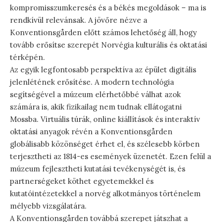
kompromisszumkeresés és a békés megoldások – ma is
rendkívül relevánsak. A jövőre nézve a
Konventionsgården előtt számos lehetőség áll, hogy
tovább erősítse szerepét Norvégia kulturális és oktatási
térképén.
Az egyik legfontosabb perspektíva az épület digitális
jelenlétének erősítése. A modern technológia
segítségével a múzeum elérhetőbbé válhat azok
számára is, akik fizikailag nem tudnak ellátogatni
Mossba. Virtuális túrák, online kiállítások és interaktív
oktatási anyagok révén a Konventionsgården
globálisabb közönséget érhet el, és szélesebb körben
terjesztheti az 1814-es események üzenetét. Ezen felül a
múzeum fejlesztheti kutatási tevékenységét is, és
partnerségeket köthet egyetemekkel és
kutatóintézetekkel a norvég alkotmányos történelem
mélyebb vizsgálatára.
A Konventionsgården továbbá szerepet játszhat a