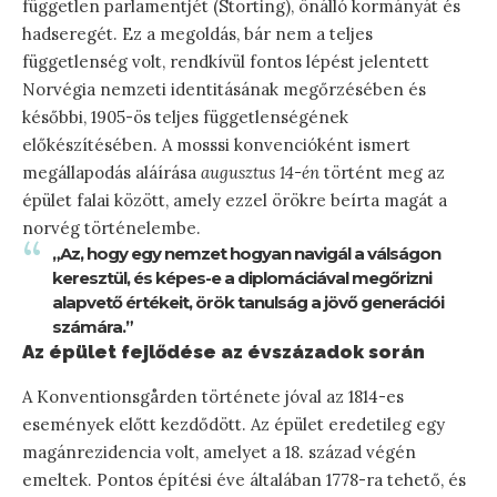
független parlamentjét (Storting), önálló kormányát és
hadseregét. Ez a megoldás, bár nem a teljes
függetlenség volt, rendkívül fontos lépést jelentett
Norvégia nemzeti identitásának megőrzésében és
későbbi, 1905-ös teljes függetlenségének
előkészítésében. A mosssi konvencióként ismert
megállapodás aláírása
augusztus 14-én
történt meg az
épület falai között, amely ezzel örökre beírta magát a
norvég történelembe.
„Az, hogy egy nemzet hogyan navigál a válságon
keresztül, és képes-e a diplomáciával megőrizni
alapvető értékeit, örök tanulság a jövő generációi
számára.”
Az épület fejlődése az évszázadok során
A Konventionsgården története jóval az 1814-es
események előtt kezdődött. Az épület eredetileg egy
magánrezidencia volt, amelyet a 18. század végén
emeltek. Pontos építési éve általában 1778-ra tehető, és