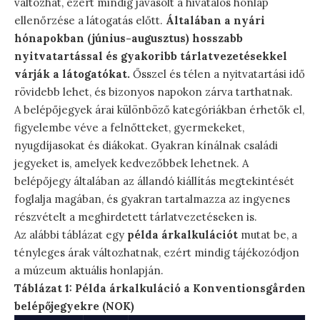
változhat, ezért mindig javasolt a hivatalos honlap
ellenőrzése a látogatás előtt.
Általában a nyári
hónapokban (június-augusztus) hosszabb
nyitvatartással és gyakoribb tárlatvezetésekkel
várják a látogatókat.
Ősszel és télen a nyitvatartási idő
rövidebb lehet, és bizonyos napokon zárva tarthatnak.
A belépőjegyek árai különböző kategóriákban érhetők el,
figyelembe véve a felnőtteket, gyermekeket,
nyugdíjasokat és diákokat. Gyakran kínálnak családi
jegyeket is, amelyek kedvezőbbek lehetnek. A
belépőjegy általában az állandó kiállítás megtekintését
foglalja magában, és gyakran tartalmazza az ingyenes
részvételt a meghirdetett tárlatvezetéseken is.
Az alábbi táblázat egy
példa árkalkulációt
mutat be, a
tényleges árak változhatnak, ezért mindig tájékozódjon
a múzeum aktuális honlapján.
Táblázat 1: Példa árkalkuláció a Konventionsgården
belépőjegyekre (NOK)