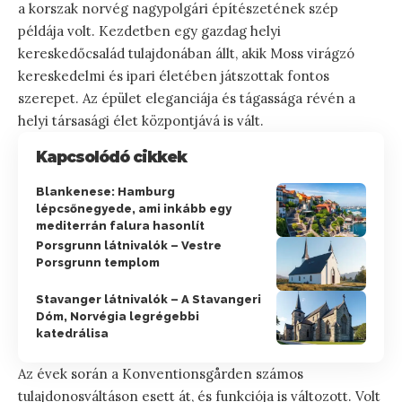
a korszak norvég nagypolgári építészetének szép
példája volt. Kezdetben egy gazdag helyi
kereskedőcsalád tulajdonában állt, akik Moss virágzó
kereskedelmi és ipari életében játszottak fontos
szerepet. Az épület eleganciája és tágassága révén a
helyi társasági élet központjává is vált.
Kapcsolódó cikkek
Blankenese: Hamburg
lépcsőnegyede, ami inkább egy
mediterrán falura hasonlít
Porsgrunn látnivalók – Vestre
Porsgrunn templom
Stavanger látnivalók – A Stavangeri
Dóm, Norvégia legrégebbi
katedrálisa
Az évek során a Konventionsgården számos
tulajdonosváltáson esett át, és funkciója is változott. Volt