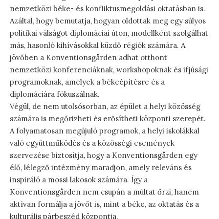
nemzetközi béke- és konfliktusmegoldási oktatásban is.
Azáltal, hogy bemutatja, hogyan oldottak meg egy súlyos
politikai válságot diplomáciai úton, modellként szolgálhat
más, hasonló kihívásokkal küzdő régiók számára. A
jövőben a Konventionsgården adhat otthont
nemzetközi konferenciáknak, workshopoknak és ifjúsági
programoknak, amelyek a békeépítésre és a
diplomáciára fókuszálnak.
Végül, de nem utolsósorban, az épület a helyi közösség
számára is megőrizheti és erősítheti központi szerepét.
A folyamatosan megújuló programok, a helyi iskolákkal
való együttműködés és a közösségi események
szervezése biztosítja, hogy a Konventionsgården egy
élő, lélegző intézmény maradjon, amely releváns és
inspiráló a mossi lakosok számára. Így a
Konventionsgården nem csupán a múltat őrzi, hanem
aktívan formálja a jövőt is, mint a béke, az oktatás és a
kulturális párbeszéd központja.