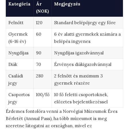
Kategória
Ár
Megjegyzés
(NOK)
Felnőtt
120
Standard belépőjegy egy főre
Gyermek
60
6 év alatti gyermekek számára a
(6-16 év)
belépés ingyenes
Nyugdíjas
90
Nyugdíjas igazolvánnyal
Diák
70
Érvényes diákigazolvánnyal
Családi
280
2 felnőtt és maximum 3
jegy
gyermek részére
Csoportos
100/fő
10 fő feletti csoportoknek,
jegy
előzetes bejelentkezéssel
Érdemes fontolóra venni a Norvégiai Múzeumok Éves
Bérletét (Annual Pass), ha több múzeumot is meg
szeretne látogatni az országban, mivel ez