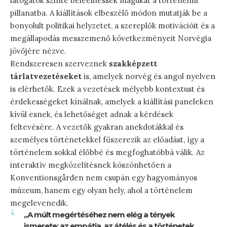
látogatók szinte beleélhessék magukat a történelmi
pillanatba. A kiállítások elbeszélő módon mutatják be a
bonyolult politikai helyzetet, a szereplők motivációit és a
megállapodás messzemenő következményeit Norvégia
jövőjére nézve.
Rendszeresen szerveznek
szakképzett
tárlatvezetéseket
is, amelyek norvég és angol nyelven
is elérhetők. Ezek a vezetések mélyebb kontextust és
érdekességeket kínálnak, amelyek a kiállítási paneleken
kívül esnek, és lehetőséget adnak a kérdések
feltevésére. A vezetők gyakran anekdotákkal és
személyes történetekkel fűszerezik az előadást, így a
történelem sokkal élőbbé és megfoghatóbbá válik. Az
interaktív megközelítésnek köszönhetően a
Konventionsgården nem csupán egy hagyományos
múzeum, hanem egy olyan hely, ahol a történelem
megelevenedik.
„A múlt megértéséhez nem elég a tények
ismerete; az empátia, az átélés és a történetek