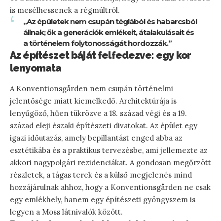
is mesélhessenek a régmúltról.
„Az épületek nem csupán téglából és habarcsból
állnak; ők a generációk emlékeit, átalakulásait és
a történelem folytonosságát hordozzák.”
Az építészet báját felfedezve: egy kor
lenyomata
A Konventionsgården nem csupán történelmi
jelentősége miatt kiemelkedő. Architektúrája is
lenyűgöző, hűen tükrözve a 18. század végi és a 19.
század eleji északi építészeti divatokat. Az épület egy
igazi időutazás, amely bepillantást enged abba az
esztétikába és a praktikus tervezésbe, ami jellemezte az
akkori nagypolgári rezidenciákat. A gondosan megőrzött
részletek, a tágas terek és a külső megjelenés mind
hozzájárulnak ahhoz, hogy a Konventionsgården ne csak
egy emlékhely, hanem egy építészeti gyöngyszem is
legyen a Moss látnivalók között.