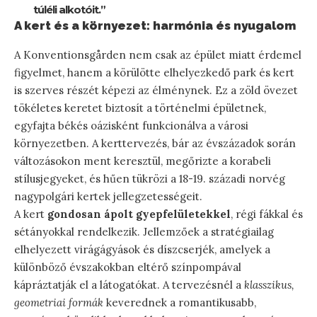
túléli alkotóit.”
A kert és a környezet: harmónia és nyugalom
A Konventionsgården nem csak az épület miatt érdemel
figyelmet, hanem a körülötte elhelyezkedő park és kert
is szerves részét képezi az élménynek. Ez a zöld övezet
tökéletes keretet biztosít a történelmi épületnek,
egyfajta békés oázisként funkcionálva a városi
környezetben. A kerttervezés, bár az évszázadok során
változásokon ment keresztül, megőrizte a korabeli
stílusjegyeket, és hűen tükrözi a 18-19. századi norvég
nagypolgári kertek jellegzetességeit.
A kert
gondosan ápolt gyepfelületekkel
, régi fákkal és
sétányokkal rendelkezik. Jellemzőek a stratégiailag
elhelyezett virágágyások és díszcserjék, amelyek a
különböző évszakokban eltérő színpompával
kápráztatják el a látogatókat. A tervezésnél a
klasszikus,
geometriai formák
keverednek a romantikusabb,