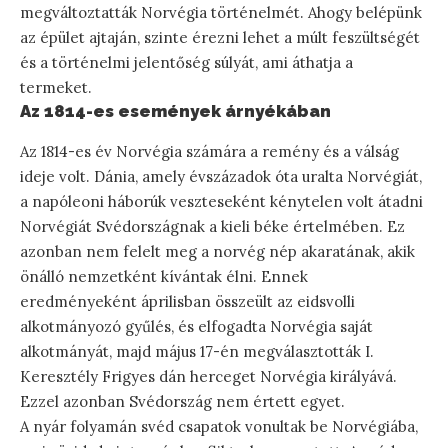
megváltoztatták Norvégia történelmét. Ahogy belépünk
az épület ajtaján, szinte érezni lehet a múlt feszültségét
és a történelmi jelentőség súlyát, ami áthatja a
termeket.
Az 1814-es események árnyékában
Az 1814-es év Norvégia számára a remény és a válság
ideje volt. Dánia, amely évszázadok óta uralta Norvégiát,
a napóleoni háborúk veszteseként kénytelen volt átadni
Norvégiát Svédországnak a kieli béke értelmében. Ez
azonban nem felelt meg a norvég nép akaratának, akik
önálló nemzetként kívántak élni. Ennek
eredményeként áprilisban összeült az eidsvolli
alkotmányozó gyűlés, és elfogadta Norvégia saját
alkotmányát, majd május 17-én megválasztották I.
Keresztély Frigyes dán herceget Norvégia királyává.
Ezzel azonban Svédország nem értett egyet.
A nyár folyamán svéd csapatok vonultak be Norvégiába,