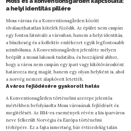
Moss és a konventionsgården kapcsolata:
a helyi identitás pillére
Moss városa és a Konventionsgården között
elválaszthatatlan kötelék fűződik. Az épület nem csupán
egy fontos látnivaló a városban, hanem a helyi identitás,
a büszkeség és a kollektív emlékezet egyik legfontosabb
szimbóluma. A Konventionsgården jelenléte mélyen
beépült a mossi lakosok tudatába, és hozzájárul ahhoz,
hogy a város nem csupán egy ipari vagy kikötővárosként
határozza meg magát, hanem egy olyan helyként is, ahol
a norvég nemzet alapköveit letették.
A város fejlődésére gyakorolt hatás
A Konventionsgården történelmi szerepe jelentős
mértékben befolyásolta Moss városának fejlődését és
megítélését. Az 1814-es események révén a kis iparváros
neve felkerült Norvégia és Európa történelmi
térképére. Ez a fajta ismertség, bár évtizedekig talán