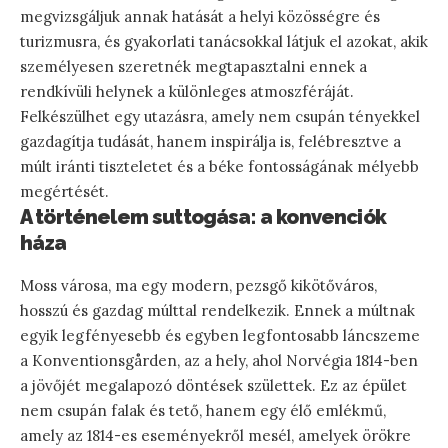
megvizsgáljuk annak hatását a helyi közösségre és
turizmusra, és gyakorlati tanácsokkal látjuk el azokat, akik
személyesen szeretnék megtapasztalni ennek a
rendkívüli helynek a különleges atmoszféráját.
Felkészülhet egy utazásra, amely nem csupán tényekkel
gazdagítja tudását, hanem inspirálja is, felébresztve a
múlt iránti tiszteletet és a béke fontosságának mélyebb
megértését.
A történelem suttogása: a konvenciók
háza
Moss városa, ma egy modern, pezsgő kikötőváros,
hosszú és gazdag múlttal rendelkezik. Ennek a múltnak
egyik legfényesebb és egyben legfontosabb láncszeme
a Konventionsgården, az a hely, ahol Norvégia 1814-ben
a jövőjét megalapozó döntések születtek. Ez az épület
nem csupán falak és tető, hanem egy élő emlékmű,
amely az 1814-es eseményekről mesél, amelyek örökre