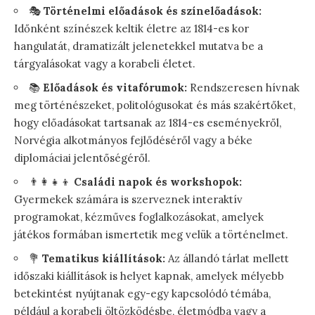
🎭
Történelmi előadások és színelőadások:
Időnként színészek keltik életre az 1814-es kor
hangulatát, dramatizált jelenetekkel mutatva be a
tárgyalásokat vagy a korabeli életet.
📚
Előadások és vitafórumok:
Rendszeresen hívnak
meg történészeket, politológusokat és más szakértőket,
hogy előadásokat tartsanak az 1814-es eseményekről,
Norvégia alkotmányos fejlődéséről vagy a béke
diplomáciai jelentőségéről.
👨‍👩‍👧‍👦
Családi napok és workshopok:
Gyermekek számára is szerveznek interaktív
programokat, kézműves foglalkozásokat, amelyek
játékos formában ismertetik meg velük a történelmet.
💐
Tematikus kiállítások:
Az állandó tárlat mellett
időszaki kiállítások is helyet kapnak, amelyek mélyebb
betekintést nyújtanak egy-egy kapcsolódó témába,
például a korabeli öltözködésbe, életmódba vagy a