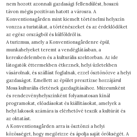
nem hozott azonnali gazdasági fellendülést, hosszú
távon mégis pozitívan hatott a városra. A
Konventionsgården mint kiemelt történelmi helyszín
vonzza a turistákat, a történészeket és az érdeklődőket
az egész országból és külföldről is.
A turizmus, amely a Konventionsgårdenre épül,
munkahelyeket teremt a vendéglátásban, a
kereskedelemben és a kulturális szektorban. Az ide
látogatók éttermekben étkeznek, helyi üzletekben
vásárolnak, és szállást foglalnak, ezzel ösztönözve a helyi
gazdaságot. Emellett az épület presztízse hozzájárul
Moss kulturális életének gazdagításához. Múzeumként
és rendezvényhelyszínként folyamatosan kínál
programokat, előadásokat és kiállításokat, amelyek a
helyi lakosok számára is elérhetővé teszik a kultúrát és
az oktatást.
A Konventionsgården arra is ösztönzi a helyi
közösséget, hogy megőrizze és ápolja saját örökségét. A