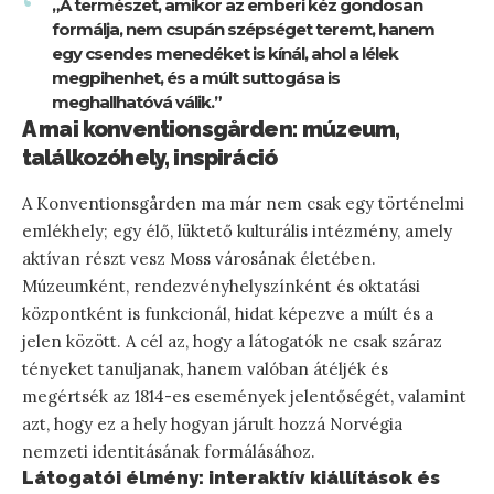
„A természet, amikor az emberi kéz gondosan
formálja, nem csupán szépséget teremt, hanem
egy csendes menedéket is kínál, ahol a lélek
megpihenhet, és a múlt suttogása is
meghallhatóvá válik.”
A mai konventionsgården: múzeum,
találkozóhely, inspiráció
A Konventionsgården ma már nem csak egy történelmi
emlékhely; egy élő, lüktető kulturális intézmény, amely
aktívan részt vesz Moss városának életében.
Múzeumként, rendezvényhelyszínként és oktatási
központként is funkcionál, hidat képezve a múlt és a
jelen között. A cél az, hogy a látogatók ne csak száraz
tényeket tanuljanak, hanem valóban átéljék és
megértsék az 1814-es események jelentőségét, valamint
azt, hogy ez a hely hogyan járult hozzá Norvégia
nemzeti identitásának formálásához.
Látogatói élmény: interaktív kiállítások és