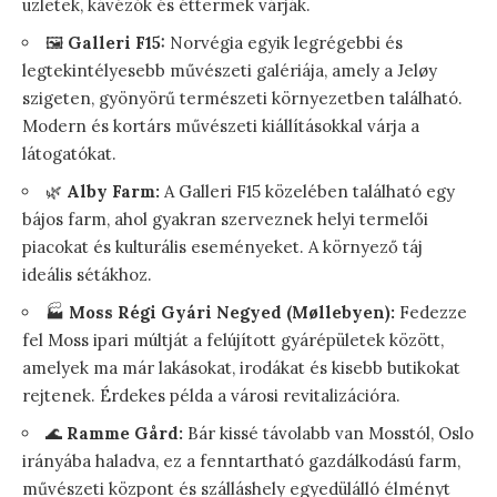
üzletek, kávézók és éttermek várják.
🖼️
Galleri F15:
Norvégia egyik legrégebbi és
legtekintélyesebb művészeti galériája, amely a Jeløy
szigeten, gyönyörű természeti környezetben található.
Modern és kortárs művészeti kiállításokkal várja a
látogatókat.
🌿
Alby Farm:
A Galleri F15 közelében található egy
bájos farm, ahol gyakran szerveznek helyi termelői
piacokat és kulturális eseményeket. A környező táj
ideális sétákhoz.
🏭
Moss Régi Gyári Negyed (Møllebyen):
Fedezze
fel Moss ipari múltját a felújított gyárépületek között,
amelyek ma már lakásokat, irodákat és kisebb butikokat
rejtenek. Érdekes példa a városi revitalizációra.
🌊
Ramme Gård:
Bár kissé távolabb van Mosstól, Oslo
irányába haladva, ez a fenntartható gazdálkodású farm,
művészeti központ és szálláshely egyedülálló élményt