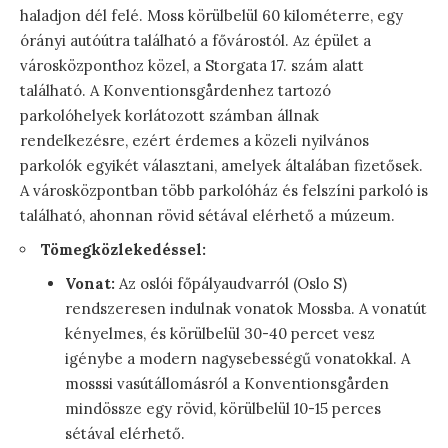
haladjon dél felé. Moss körülbelül 60 kilométerre, egy
órányi autóútra található a fővárostól. Az épület a
városközponthoz közel, a Storgata 17. szám alatt
található. A Konventionsgårdenhez tartozó
parkolóhelyek korlátozott számban állnak
rendelkezésre, ezért érdemes a közeli nyilvános
parkolók egyikét választani, amelyek általában fizetősek.
A városközpontban több parkolóház és felszíni parkoló is
található, ahonnan rövid sétával elérhető a múzeum.
Tömegközlekedéssel:
Vonat:
Az oslói főpályaudvarról (Oslo S)
rendszeresen indulnak vonatok Mossba. A vonatút
kényelmes, és körülbelül 30-40 percet vesz
igénybe a modern nagysebességű vonatokkal. A
mosssi vasútállomásról a Konventionsgården
mindössze egy rövid, körülbelül 10-15 perces
sétával elérhető.