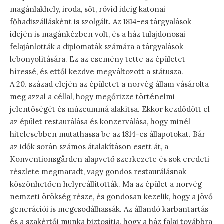
magánlakhely, iroda, sőt, rövid ideig katonai
főhadiszállásként is szolgált. Az 1814-es tárgyalások
idején is magánkézben volt, és a ház tulajdonosai
felajánlották a diplomaták számára a tárgyalások
lebonyolítására. Ez az esemény tette az épületet
híressé, és ettől kezdve megváltozott a státusza.
A 20. század elején az épületet a norvég állam vásárolta
meg azzal a céllal, hogy megőrizze történelmi
jelentőségét és múzeummá alakítsa. Ekkor kezdődött el
az épület restaurálása és konzerválása, hogy minél
hitelesebben mutathassa be az 1814-es állapotokat. Bár
az idők során számos átalakításon esett át, a
Konventionsgården alapvető szerkezete és sok eredeti
részlete megmaradt, vagy gondos restaurálásnak
köszönhetően helyreállították. Ma az épület a norvég
nemzeti örökség része, és gondosan kezelik, hogy a jövő
generációi is megcsodálhassák. Az állandó karbantartás
és a szakértői munka biztosítja, hogy a ház falai továbbra