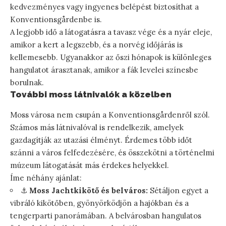
kedvezményes vagy ingyenes belépést biztosíthat a
Konventionsgårdenbe is.
A legjobb idő a látogatásra a tavasz vége és a nyár eleje,
amikor a kert a legszebb, és a norvég időjárás is
kellemesebb. Ugyanakkor az őszi hónapok is különleges
hangulatot árasztanak, amikor a fák levelei színesbe
borulnak.
További moss látnivalók a közelben
Moss városa nem csupán a Konventionsgårdenről szól.
Számos más látnivalóval is rendelkezik, amelyek
gazdagítják az utazási élményt. Érdemes több időt
szánni a város felfedezésére, és összekötni a történelmi
múzeum látogatását más érdekes helyekkel.
Íme néhány ajánlat:
⚓
Moss Jachtkikötő és belváros:
Sétáljon egyet a
vibráló kikötőben, gyönyörködjön a hajókban és a
tengerparti panorámában. A belvárosban hangulatos