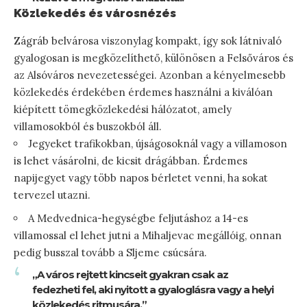
Közlekedés és városnézés
Zágráb belvárosa viszonylag kompakt, így sok látnivaló
gyalogosan is megközelíthető, különösen a Felsőváros és
az Alsóváros nevezetességei. Azonban a kényelmesebb
közlekedés érdekében érdemes használni a kiválóan
kiépített tömegközlekedési hálózatot, amely
villamosokból és buszokból áll.
Jegyeket trafikokban, újságosoknál vagy a villamoson
is lehet vásárolni, de kicsit drágábban. Érdemes
napijegyet vagy több napos bérletet venni, ha sokat
tervezel utazni.
A Medvednica-hegységbe feljutáshoz a 14-es
villamossal el lehet jutni a Mihaljevac megállóig, onnan
pedig busszal tovább a Sljeme csúcsára.
„A város rejtett kincseit gyakran csak az
fedezheti fel, aki nyitott a gyaloglásra vagy a helyi
közlekedés ritmusára.”