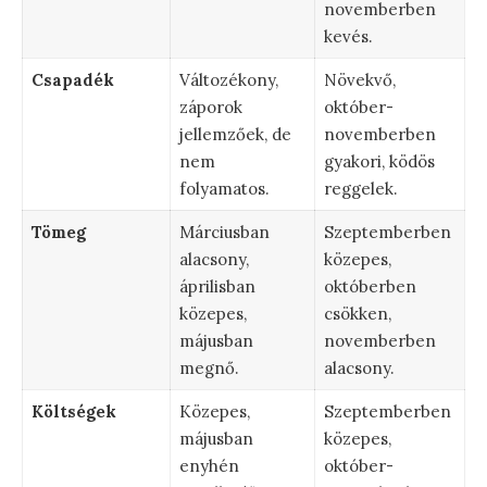
novemberben
kevés.
Csapadék
Változékony,
Növekvő,
záporok
október-
jellemzőek, de
novemberben
nem
gyakori, ködös
folyamatos.
reggelek.
Tömeg
Márciusban
Szeptemberben
alacsony,
közepes,
áprilisban
októberben
közepes,
csökken,
májusban
novemberben
megnő.
alacsony.
Költségek
Közepes,
Szeptemberben
májusban
közepes,
enyhén
október-