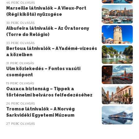
46 PERC OLVASÁS
Marseille látnivalók – A Vieux-Port
(Régi kikötő) nyüzsgése
30 PERC OLVASÁS
Albufeira látnivalók – Az Óratorony
(Torre do Relógio)
33 PERC OLVASÁS
Bertoua látnivalók – A Yadémé-vízesés
a közelben
31 PERC OLVASÁS
Ulm közlekedés – Fontos vasúti
csomópont
19 PERC OLVASÁS
Oaxaca biztonság – Tippek a
történelmi belváros felfedezéséhez
26 PERC OLVASÁS
Tromsø látnivalók – A Norvég
Sarkvidéki Egyetemi Múzeum
27 PERC OLVASÁS