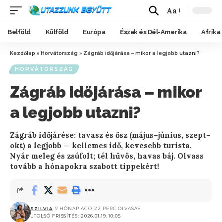
Aa
Belföld
Külföld
Európa
Észak és Dél-Amerika
Afrika
Kezdőlap
»
Horvátország
»
Zágráb időjárása – mikor a legjobb utazni?
HORVÁTORSZÁG
Zágráb időjárása – mikor
a legjobb utazni?
Zágráb időjárése: tavasz és ősz (május–június, szept–
okt) a legjobb — kellemes idő, kevesebb turista.
Nyár meleg és zsúfolt; tél hűvös, havas báj. Olvass
tovább a hónapokra szabott tippekért!
SZILVIA
7 HÓNAP AGO
22 PERC OLVASÁS
UTOLSÓ FRISSÍTÉS: 2026.01.19. 10:05