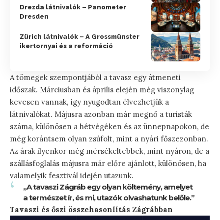
Drezda látnivalók – Panometer
Dresden
Zürich látnivalók – A Grossmünster
ikertornyai és a reformáció
A tömegek szempontjából a tavasz egy átmeneti
időszak. Márciusban és április elején még viszonylag
kevesen vannak, így nyugodtan élvezhetjük a
látnivalókat. Májusra azonban már megnő a turisták
száma, különösen a hétvégéken és az ünnepnapokon, de
még korántsem olyan zsúfolt, mint a nyári főszezonban.
Az árak ilyenkor még mérsékeltebbek, mint nyáron, de a
szállásfoglalás májusra már előre ajánlott, különösen, ha
valamelyik fesztivál idején utazunk.
„A tavaszi Zágráb egy olyan költemény, amelyet
a természet ír, és mi, utazók olvashatunk belőle.”
Tavaszi és őszi összehasonlítás Zágrábban