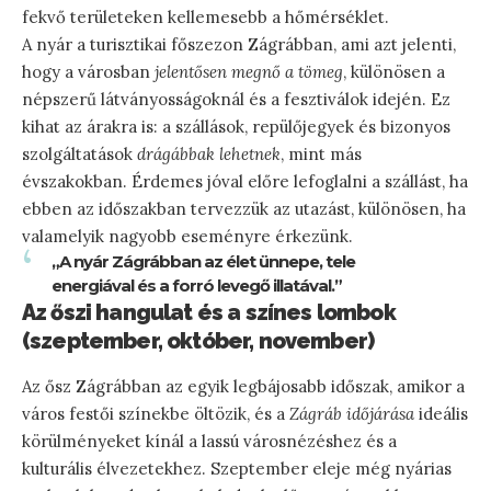
fekvő területeken kellemesebb a hőmérséklet.
A nyár a turisztikai főszezon Zágrábban, ami azt jelenti,
hogy a városban
jelentősen megnő a tömeg
, különösen a
népszerű látványosságoknál és a fesztiválok idején. Ez
kihat az árakra is: a szállások, repülőjegyek és bizonyos
szolgáltatások
drágábbak lehetnek
, mint más
évszakokban. Érdemes jóval előre lefoglalni a szállást, ha
ebben az időszakban tervezzük az utazást, különösen, ha
valamelyik nagyobb eseményre érkezünk.
„A nyár Zágrábban az élet ünnepe, tele
energiával és a forró levegő illatával.”
Az őszi hangulat és a színes lombok
(szeptember, október, november)
Az ősz Zágrábban az egyik legbájosabb időszak, amikor a
város festői színekbe öltözik, és a
Zágráb időjárása
ideális
körülményeket kínál a lassú városnézéshez és a
kulturális élvezetekhez. Szeptember eleje még nyárias