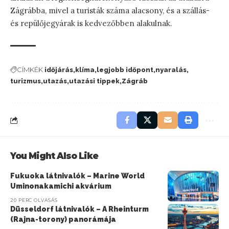
Zágrábba, mivel a turisták száma alacsony, és a szállás-
és repülőjegyárak is kedvezőbben alakulnak.
CÍMKÉK
időjárás
klíma
legjobb időpont
nyaralás
turizmus
utazás
utazási tippek
Zágráb
You Might Also Like
Fukuoka látnivalók – Marine World
Uminonakamichi akvárium
20 PERC OLVASÁS
Düsseldorf látnivalók – A Rheinturm
(Rajna-torony) panorámája