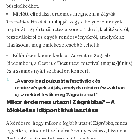
büszkélkedhet.
Mielőtt elindulsz, érdemes megnézni a
Zágráb
Turisztikai Hivatal
honlapját vagy a helyi események
naptárát. Így értesülhetsz a koncertekről, kiállításokról,
fesztiválokról és egyéb rendezvényekről, amelyek az
utazásodat még emlékezetesebbé tehetik.
Különösen kiemelkedő az Advent in Zagreb
(december), a Cest is d'Best utcai fesztivál (május/június)
és a számos nyári szabadtéri koncert.
„A város igazi pulzusát a fesztiválok és
rendezvények adják, amelyek minden évszakban
új színekkel festik meg Zágráb arcát.”
Mikor érdemes utazni Zágrábba? – A
tökéletes időpont kiválasztása
A kérdésre, hogy mikor a
legjobb utazni Zágrábba
, nincs
egyetlen, mindenki számára érvényes válasz, hiszen a
"legjobb" nagymértékben függ az egyéni