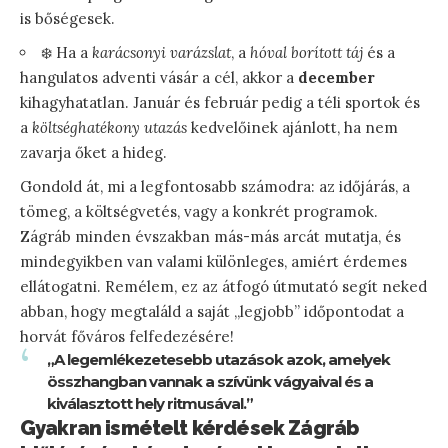
is bőségesek.
❄️ Ha a
karácsonyi varázslat
, a
hóval borított táj
és a
hangulatos adventi vásár a cél, akkor a
december
kihagyhatatlan. Január és február pedig a téli sportok és
a
költséghatékony utazás
kedvelőinek ajánlott, ha nem
zavarja őket a hideg.
Gondold át, mi a legfontosabb számodra: az időjárás, a
tömeg, a költségvetés, vagy a konkrét programok.
Zágráb minden évszakban más-más arcát mutatja, és
mindegyikben van valami különleges, amiért érdemes
ellátogatni. Remélem, ez az átfogó útmutató segít neked
abban, hogy megtaláld a saját „legjobb” időpontodat a
horvát főváros felfedezésére!
„A legemlékezetesebb utazások azok, amelyek
összhangban vannak a szívünk vágyaival és a
kiválasztott hely ritmusával.”
Gyakran ismételt kérdések Zágráb