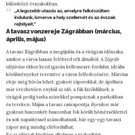
különböző évszakokban.
„A legszebb utazás az, amelyre felkészülten
indulunk, ismerve a hely szellemét és az évszak
rejtélyeit.”
A tavasz vonzereje Zágrábban (március,
április, május)
A tavasz Zágrábban a megújulás és a virágzás időszaka,
amikor a város lassan felébred téli álmából. A
Zágráb
időjárása
ekkor kezd igazán kellemesre fordulni, ideális
körülményeket teremtve a város felfedezésére. Március
eleje még hűvös lehet, gyakori záporokkal, de áprilisra
már érezhetően enyhül az idő, a fák kizöldülnek, a
virágok pedig tarka színekkel pompáznak a parkokban
és tereken. Május a tavasz csúcspontja, ilyenkor már
gyakran huszonkét-huszonhat fok körüli hőmérséklettel
és sok napsütéssel számolhatunk, bár egy-egy tavaszi
zápor még mindig előfordulhat.
Ez az időszak kiválóan alkalmas a szabadtéri