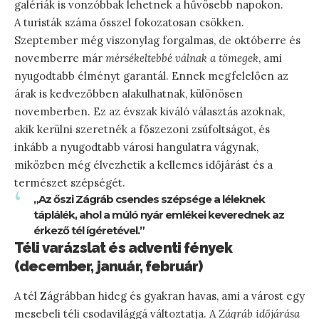
galériák is vonzóbbak lehetnek a hűvösebb napokon.
A turisták száma ősszel fokozatosan csökken.
Szeptember még viszonylag forgalmas, de októberre és
novemberre már
mérsékeltebbé válnak a tömegek
, ami
nyugodtabb élményt garantál. Ennek megfelelően az
árak is kedvezőbben alakulhatnak, különösen
novemberben. Ez az évszak kiváló választás azoknak,
akik kerülni szeretnék a főszezoni zsúfoltságot, és
inkább a nyugodtabb városi hangulatra vágynak,
miközben még élvezhetik a kellemes időjárást és a
természet szépségét.
„Az őszi Zágráb csendes szépsége a léleknek
táplálék, ahol a múló nyár emlékei keverednek az
érkező tél ígéretével.”
Téli varázslat és adventi fények
(december, január, február)
A tél Zágrábban hideg és gyakran havas, ami a várost egy
mesebeli téli csodavilággá változtatja. A
Zágráb időjárása