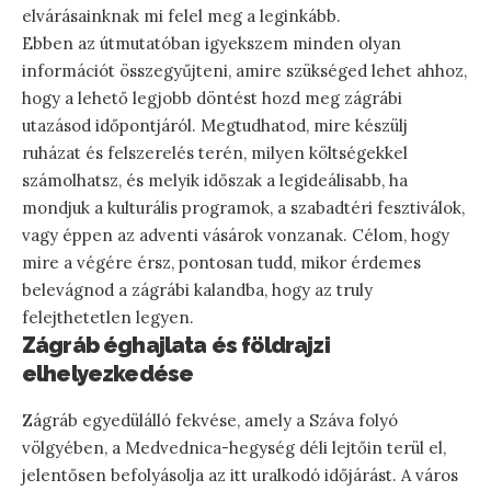
elvárásainknak mi felel meg a leginkább.
Ebben az útmutatóban igyekszem minden olyan
információt összegyűjteni, amire szükséged lehet ahhoz,
hogy a lehető legjobb döntést hozd meg zágrábi
utazásod időpontjáról. Megtudhatod, mire készülj
ruházat és felszerelés terén, milyen költségekkel
számolhatsz, és melyik időszak a legideálisabb, ha
mondjuk a kulturális programok, a szabadtéri fesztiválok,
vagy éppen az adventi vásárok vonzanak. Célom, hogy
mire a végére érsz, pontosan tudd, mikor érdemes
belevágnod a zágrábi kalandba, hogy az truly
felejthetetlen legyen.
Zágráb éghajlata és földrajzi
elhelyezkedése
Zágráb egyedülálló fekvése, amely a Száva folyó
völgyében, a Medvednica-hegység déli lejtőin terül el,
jelentősen befolyásolja az itt uralkodó időjárást. A város