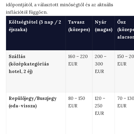
időpontjától, a választott minőségtől és az aktuális
inflációtól függően.
Költségtétel (3 nap / 2
Tavasz
Nyár
Ősz
éjszaka)
(közepes)
(magas)
(közep
alacso
Szállás
160 – 220
200 –
150 – 2
(középkategóriás
EUR
300
EUR
hotel, 2 éj)
EUR
Repülőjegy/Buszjegy
80 – 150
120 –
70 – 13
(oda-vissza)
EUR
250
EUR
EUR