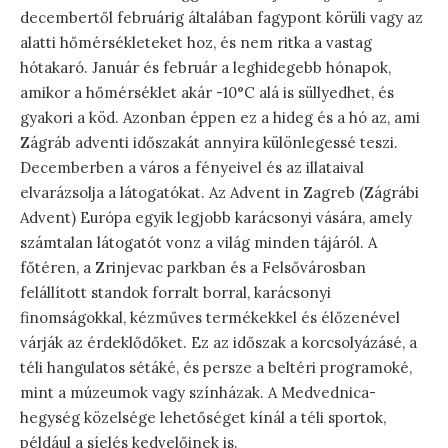
decembertől februárig általában fagypont körüli vagy az
alatti hőmérsékleteket hoz, és nem ritka a vastag
hótakaró. Január és február a leghidegebb hónapok,
amikor a hőmérséklet akár -10°C alá is süllyedhet, és
gyakori a köd. Azonban éppen ez a hideg és a hó az, ami
Zágráb adventi időszakát annyira különlegessé teszi.
Decemberben a város a fényeivel és az illataival
elvarázsolja a látogatókat. Az Advent in Zagreb (Zágrábi
Advent) Európa egyik legjobb karácsonyi vására, amely
számtalan látogatót vonz a világ minden tájáról. A
főtéren, a Zrinjevac parkban és a Felsővárosban
felállított standok forralt borral, karácsonyi
finomságokkal, kézműves termékekkel és élőzenével
várják az érdeklődőket. Ez az időszak a korcsolyázásé, a
téli hangulatos sétáké, és persze a beltéri programoké,
mint a múzeumok vagy színházak. A Medvednica-
hegység közelsége lehetőséget kínál a téli sportok,
például a síelés kedvelőinek is.