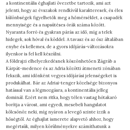
a kontinentális éghajlati övezetbe tartozik, ami azt
jelenti, hogy az évszakok rendkívül karakteresek, és éles
különbségek figyelhetők meg a hőmérséklet, a csapadék
mennyisége és a napsütéses órák száma között.
Nyaranta forró és gyakran párás az idő, míg a telek
hidegek, sok hóval és köddel. A tavasz és az ősz általában
enyhe és kellemes, de a gyors időjárás-változásokra
ilyenkor is fel kell készülni.
A földrajzi elhelyezkedésnek köszönhetően Zágráb a
Kárpát-medence és az Adria közötti átmeneti zónában
fekszik, ami időnként vegyes időjárási jelenségeket is
produkálhat. Bár az Adriai-tenger közelsége bizonyos
hatással van a légmozgásra, a kontinentális jelleg
dominál. Ezért nem ritka, hogy télen vastag hótakaró
borítja a várost, ami egyedi, mesebeli hangulatot
kölcsönöz neki, míg nyáron a levegő szinte izzik a
hőségtől. Az éghajlat ismerete alapvető ahhoz, hogy
megértsük, milyen körülményekre számíthatunk a