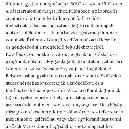
dönthet, gyakran meghaladja a 30°C-ot, sőt, a 35°C-ot is.
A páratartalom is magas lehet, különösen a záporok és
zivatarok előtt, amelyek időnként felfrissülést
hozhatnak. Július és augusztus a legforróbb hónapok,
amikor a délutáni órákban a helyiek gyakran pihenőre
vonulnak. Érdemes könnyű, szellős ruházattal készülni,
és gondoskodni a megfelelő folyadékbevitelről.
Ez a főszezon, amikor a város megtelik turistákkal és a
programkínálat is a leggazdagabb. Számtalan szabadtéri
koncert, fesztivál és esemény várja a látogatókat. A
Felsővárosban gyakran tartanak történelmi előadásokat,
utcazenészek szórakoztatják a járókelőket, és a
filmfesztiválok is népszerűek. A Jezero Bundek (Bundek-
tó) környéke népszerű helyszín a kikapcsolódásra,
úszásra és különböző sporttevékenységekre. Ha a hőség
túlságosan elviselhetetlenné válna, érdemes felkeresni a
múzeumokat, galériákat, vagy akár egy kirándulást tenni
a közeli Medvednica-hegységbe, ahol a magasabban