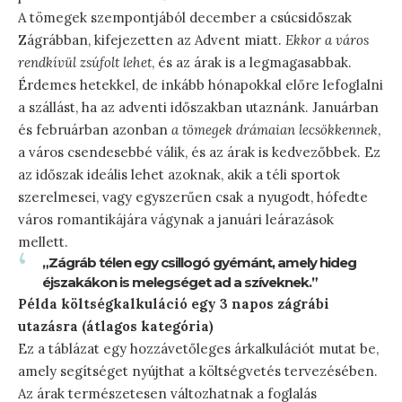
A tömegek szempontjából december a csúcsidőszak
Zágrábban, kifejezetten az Advent miatt.
Ekkor a város
rendkívül zsúfolt lehet
, és az árak is a legmagasabbak.
Érdemes hetekkel, de inkább hónapokkal előre lefoglalni
a szállást, ha az adventi időszakban utaznánk. Januárban
és februárban azonban
a tömegek drámaian lecsökkennek
,
a város csendesebbé válik, és az árak is kedvezőbbek. Ez
az időszak ideális lehet azoknak, akik a téli sportok
szerelmesei, vagy egyszerűen csak a nyugodt, hófedte
város romantikájára vágynak a januári leárazások
mellett.
„Zágráb télen egy csillogó gyémánt, amely hideg
éjszakákon is melegséget ad a szíveknek.”
Példa költségkalkuláció egy 3 napos zágrábi
utazásra (átlagos kategória)
Ez a táblázat egy hozzávetőleges árkalkulációt mutat be,
amely segítséget nyújthat a költségvetés tervezésében.
Az árak természetesen változhatnak a foglalás