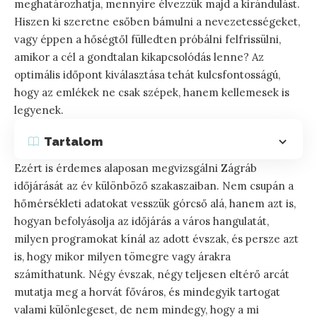
meghatározhatja, mennyire élvezzük majd a kirándulást.
Hiszen ki szeretne esőben bámulni a nevezetességeket,
vagy éppen a hőségtől fülledten próbálni felfrissülni,
amikor a cél a gondtalan kikapcsolódás lenne? Az
optimális időpont kiválasztása tehát kulcsfontosságú,
hogy az emlékek ne csak szépek, hanem kellemesek is
legyenek.
Tartalom
Ezért is érdemes alaposan megvizsgálni Zágráb
időjárását az év különböző szakaszaiban. Nem csupán a
hőmérsékleti adatokat vesszük górcső alá, hanem azt is,
hogyan befolyásolja az időjárás a város hangulatát,
milyen programokat kínál az adott évszak, és persze azt
is, hogy mikor milyen tömegre vagy árakra
számíthatunk. Négy évszak, négy teljesen eltérő arcát
mutatja meg a horvát főváros, és mindegyik tartogat
valami különlegeset, de nem mindegy, hogy a mi