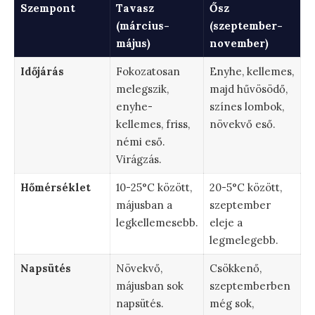
Szempont
Tavasz
Ősz
(március-
(szeptember-
május)
november)
Időjárás
Fokozatosan
Enyhe, kellemes,
melegszik,
majd hűvösödő,
enyhe-
színes lombok,
kellemes, friss,
növekvő eső.
némi eső.
Virágzás.
Hőmérséklet
10-25°C között,
20-5°C között,
májusban a
szeptember
legkellemesebb.
eleje a
legmelegebb.
Napsütés
Növekvő,
Csökkenő,
májusban sok
szeptemberben
napsütés.
még sok,