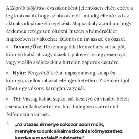
A
Zágráb időjárása
évszakonként jelentősen eltér, ezért a
legfontosabb, hogy az utazás előtt mindig ellenőrizd az
aktuális időjárás-előrejelzést. Alapszabály azonban, hogy
érdemes rétegesen öltözni, hiszen a hőmérséklet
napközben is változhat, különösen tavasszal és ősszel.
Tavasz/Ősz:
Hozz magaddal kényelmes sétacipőt,
könnyű kabátot vagy dzsekit, pulóvert és egy esernyőt
vagy vízálló széldzsekit a hirtelen záporok esetére.
Nyár:
Fényvédő krém, napszemüveg, kalap és
könnyű, szellős ruházat elengedhetetlen. Esténként jól
jöhet egy vékony kardigán vagy sál.
Tél:
Vastag kabát, sapka, sál, kesztyű és vízálló, bélelt
csizma nélkülözhetetlen, ha a hidegben szeretnéd
felfedezni a várost.
„Az utazás élménye sokszor azon múlik,
mennyire tudunk alkalmazkodni a környezethez,
kezdve a megfelelő ruházattal.”