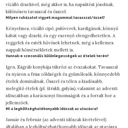
vízálló dzsekivel, még akkor is, ha napsütést jósolnak,
különösen tavasszal és ősszel.
Milyen ruházatot vigyek magammal tavasszal/őszel?
Kényelmes, vízálló cipő, pulóverek, kardigánok, könnyű
kabát vagy dzseki, és egy esernyő elengedhetetlen. A
reggelek és esték hűvösek lehetnek, még a kellemes
nappali hőmérsékletek mellett is.
Vannak-e szezonális különlegességek az ételek terén?
Igen, Zágráb konyhája tükrözi az évszakokat. Tavasszal
és nyáron a friss zöldségek és gyümölcsök, könnyedebb
ételek dominálnak. Ősszel és télen a kiadósabb,
melegítő ételek (pl. štrukli, gulyás), valamint az adventi
időszakban a karácsonyi finomságok és a forralt bor a
jellemzőek.
Mi a legköltséghatékonyabb időszak az utazásra?
Január és február (az adventi időszak kivételével)
általában a legköltséghatékonyabb időszak az utazásra