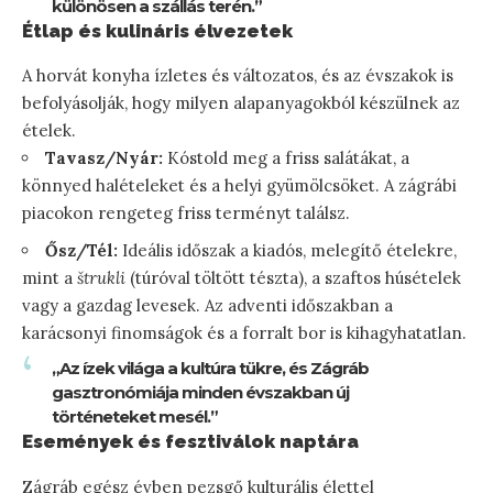
különösen a szállás terén.”
Étlap és kulináris élvezetek
A horvát konyha ízletes és változatos, és az évszakok is
befolyásolják, hogy milyen alapanyagokból készülnek az
ételek.
Tavasz/Nyár:
Kóstold meg a friss salátákat, a
könnyed halételeket és a helyi gyümölcsöket. A zágrábi
piacokon rengeteg friss terményt találsz.
Ősz/Tél:
Ideális időszak a kiadós, melegítő ételekre,
mint a
štrukli
(túróval töltött tészta), a szaftos húsételek
vagy a gazdag levesek. Az adventi időszakban a
karácsonyi finomságok és a forralt bor is kihagyhatatlan.
„Az ízek világa a kultúra tükre, és Zágráb
gasztronómiája minden évszakban új
történeteket mesél.”
Események és fesztiválok naptára
Zágráb egész évben pezsgő kulturális élettel