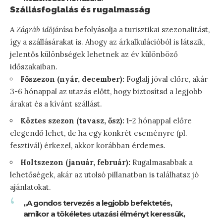
Szállásfoglalás és rugalmasság
A
Zágráb időjárása
befolyásolja a turisztikai szezonalitást,
így a szállásárakat is. Ahogy az árkalkulációból is látszik,
jelentős különbségek lehetnek az év különböző
időszakaiban.
Főszezon (nyár, december):
Foglalj jóval előre, akár
3-6 hónappal az utazás előtt, hogy biztosítsd a legjobb
árakat és a kívánt szállást.
Köztes szezon (tavasz, ősz):
1-2 hónappal előre
elegendő lehet, de ha egy konkrét eseményre (pl.
fesztivál) érkezel, akkor korábban érdemes.
Holtszezon (január, február):
Rugalmasabbak a
lehetőségek, akár az utolsó pillanatban is találhatsz jó
ajánlatokat.
„A gondos tervezés a legjobb befektetés,
amikor a tökéletes utazási élményt keressük,