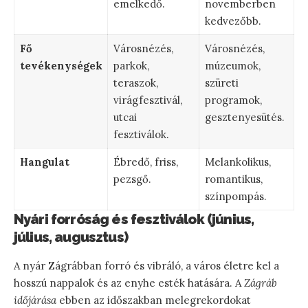
emelkedő.
novemberben
kedvezőbb.
Fő
Városnézés,
Városnézés,
tevékenységek
parkok,
múzeumok,
teraszok,
szüreti
virágfesztivál,
programok,
utcai
gesztenyesütés.
fesztiválok.
Hangulat
Ébredő, friss,
Melankolikus,
pezsgő.
romantikus,
színpompás.
Nyári forróság és fesztiválok (június,
július, augusztus)
A nyár Zágrábban forró és vibráló, a város életre kel a
hosszú nappalok és az enyhe esték hatására. A
Zágráb
időjárása
ebben az időszakban melegrekordokat