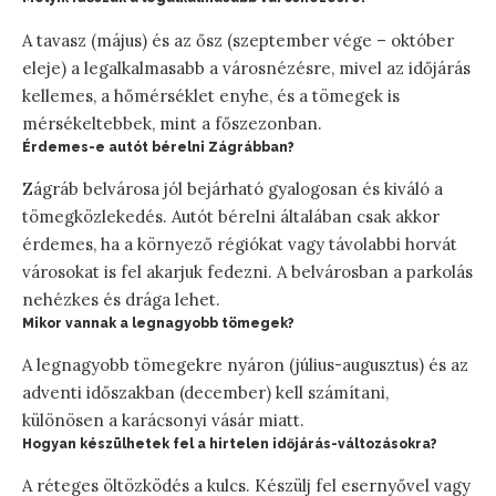
A tavasz (május) és az ősz (szeptember vége – október
eleje) a legalkalmasabb a városnézésre, mivel az időjárás
kellemes, a hőmérséklet enyhe, és a tömegek is
mérsékeltebbek, mint a főszezonban.
Érdemes-e autót bérelni Zágrábban?
Zágráb belvárosa jól bejárható gyalogosan és kiváló a
tömegközlekedés. Autót bérelni általában csak akkor
érdemes, ha a környező régiókat vagy távolabbi horvát
városokat is fel akarjuk fedezni. A belvárosban a parkolás
nehézkes és drága lehet.
Mikor vannak a legnagyobb tömegek?
A legnagyobb tömegekre nyáron (július-augusztus) és az
adventi időszakban (december) kell számítani,
különösen a karácsonyi vásár miatt.
Hogyan készülhetek fel a hirtelen időjárás-változásokra?
A réteges öltözködés a kulcs. Készülj fel esernyővel vagy