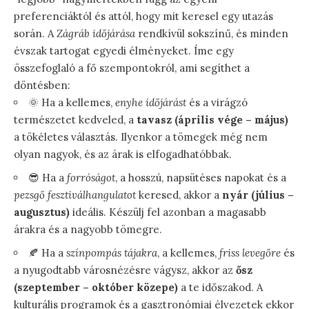
preferenciáktól és attól, hogy mit keresel egy utazás
során. A
Zágráb időjárása
rendkívül sokszínű, és minden
évszak tartogat egyedi élményeket. Íme egy
összefoglaló a fő szempontokról, ami segíthet a
döntésben:
🌞 Ha a kellemes,
enyhe időjárást
és a virágzó
természetet kedveled, a
tavasz (április vége – május)
a tökéletes választás. Ilyenkor a tömegek még nem
olyan nagyok, és az árak is elfogadhatóbbak.
😎 Ha a
forróságot
, a hosszú, napsütéses napokat és a
pezsgő fesztiválhangulatot
keresed, akkor a
nyár (július –
augusztus)
ideális. Készülj fel azonban a magasabb
árakra és a nagyobb tömegre.
🍂 Ha a
színpompás tájakra
, a kellemes,
friss levegőre
és
a nyugodtabb városnézésre vágysz, akkor az
ősz
(szeptember – október közepe)
a te időszakod. A
kulturális programok és a gasztronómiai élvezetek ekkor