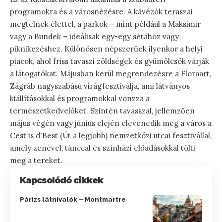
programokra és a városnézésre. A kávézók teraszai
megtelnek élettel, a parkok – mint például a Maksimir
vagy a Bundek – ideálisak egy-egy sétához vagy
piknikezéshez. Különösen népszerűek ilyenkor a helyi
piacok, ahol friss tavaszi zöldségek és gyümölcsök várják
a látogatókat. Májusban kerül megrendezésre a Floraart,
Zágráb nagyszabású virágfesztiválja, ami látványos
kiállításokkal és programokkal vonzza a
természetkedvelőket. Szintén tavasszal, jellemzően
május végén vagy június elején elevenedik meg a város a
Cest is d'Best (Út a legjobb) nemzetközi utcai fesztivállal,
amely zenével, tánccal és színházi előadásokkal tölti
meg a tereket.
Kapcsolódó cikkek
Párizs látnivalók – Montmartre