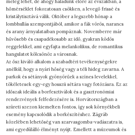
meleg lehet, de ahogy haladunk előre az évszakban, a
hőmérséklet fokozatosan csökken, a levegő frissé és
kristálytisztává válik. Október a legszebb hónap a
lombhullás szempontjából, amikor a fák vörös, narancs
és arany árnyalataiban pompáznak. Novemberre már
hűvösebb és csapadékosabb az idő, gyakran ködös
reggelekkel, ami egyfajta melankolikus, de romantikus
hangulatot kölcsönöz a városnak.
Az ősz kiváló alkalom a szabadtéri tevékenységekre
anélkül, hogy a nyári hőség vagy a téli hideg zavarna. A
parkok és sétányok gyönyörűek a színes levelekkel,
tökéletesek egy-egy hosszú sétára vagy fotózásra. Ez az
időszak ideális a borfesztiválok és a gasztronómiai
rendezvények felfedezésére is. Horvátországban a
szüreti szezon kiemelten fontos, így sok környékbeli
esemény kapcsolódik a borkészítéshez. Zágráb
közelében lehetőség van szarvasgomba-vadászatra is,
ami egyedülálló élményt nyújt. Emellett a múzeumok és