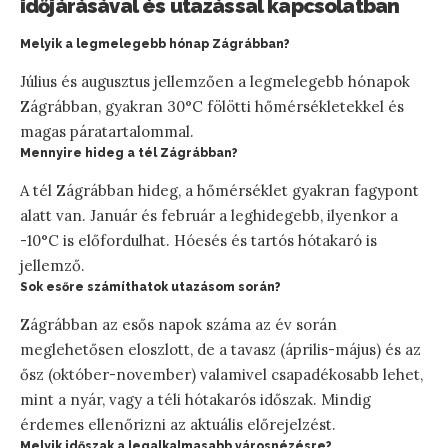
időjárásával és utazással kapcsolatban
Melyik a legmelegebb hónap Zágrábban?
Július és augusztus jellemzően a legmelegebb hónapok
Zágrábban, gyakran 30°C fölötti hőmérsékletekkel és
magas páratartalommal.
Mennyire hideg a tél Zágrábban?
A tél Zágrábban hideg, a hőmérséklet gyakran fagypont
alatt van. Január és február a leghidegebb, ilyenkor a
-10°C is előfordulhat. Hóesés és tartós hótakaró is
jellemző.
Sok esőre számíthatok utazásom során?
Zágrábban az esős napok száma az év során
meglehetősen eloszlott, de a tavasz (április-május) és az
ősz (október-november) valamivel csapadékosabb lehet,
mint a nyár, vagy a téli hótakarós időszak. Mindig
érdemes ellenőrizni az aktuális előrejelzést.
Melyik időszak a legalkalmasabb városnézésre?