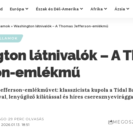
ld
Európa
Észak és Dél-Amerika
Afrika
Ázsia
llamok
»
Washington látnivalók – A Thomas Jefferson-emlékmű
ÁLLAMOK
ton látnivalók – A
son-emlékmű
efferson-emlékművet: klasszicista kupola a Tidal B
al, lenyűgöző kilátással és híres cseresznyevirágg
AGO
29 PERC OLVASÁS
MEGOS
026.01.13. 18:51