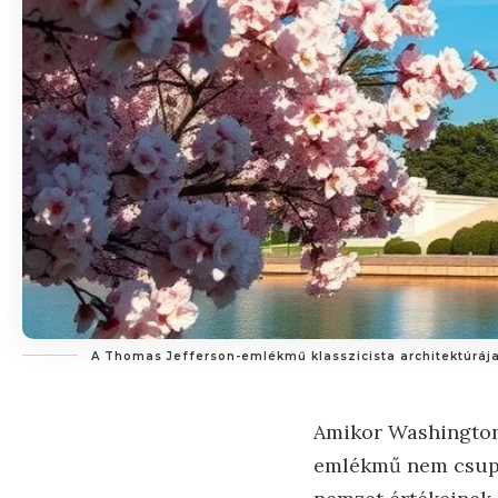
A Thomas Jefferson-emlékmű klasszicista architektúrája
Amikor Washington 
emlékmű nem csupán