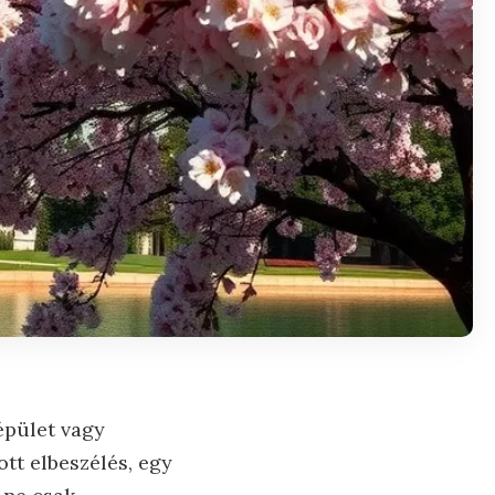
épület vagy
tt elbeszélés, egy