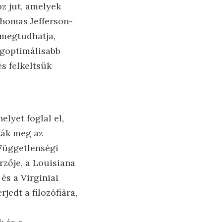
oz jut, amelyek
Thomas Jefferson-
 megtudhatja,
egoptimálisabb
s felkeltsük
lyet foglal el,
ták meg az
 Függetlenségi
rzője, a Louisiana
és a Virginiai
jedt a filozófiára,