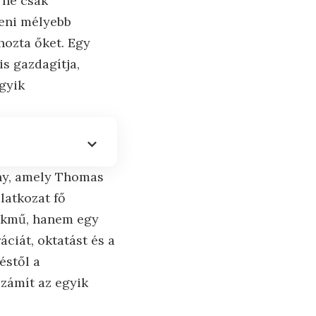
 ne csak
teni mélyebb
hozta őket. Egy
s gazdagítja,
gyik
ny, amely Thomas
latkozat fő
mekmű, hanem egy
áciát, oktatást és a
éstől a
számít az egyik