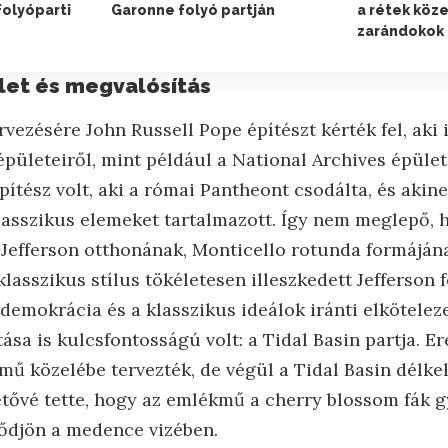
olyóparti
Garonne folyó partján
a rétek köz
zarándokok 
hlet és megvalósítás
ezésére John Russell Pope építészt kérték fel, aki 
 épületeiről, mint például a National Archives épüle
pítész volt, aki a római Pantheont csodálta, és akine
lasszikus elemeket tartalmazott. Így nem meglepő, 
Jefferson otthonának, Monticello rotunda formáján
lasszikus stílus tökéletesen illeszkedett Jefferson f
demokrácia és a klasszikus ideálok iránti elkötelez
tása is kulcsfontosságú volt: a Tidal Basin partja. Er
 közelébe tervezték, de végül a Tidal Basin délkele
etővé tette, hogy az emlékmű a cherry blossom fák gy
ődjön a medence vizében.