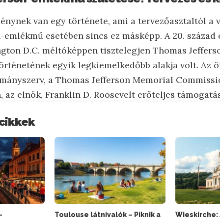
nynek van egy története, ami a tervezőasztaltól a v
-emlékmű esetében sincs ez másképp. A 20. század e
gton D.C. méltóképpen tisztelegjen Thomas Jefferson
örténetének egyik legkiemelkedőbb alakja volt. Az ö
mányszerv, a Thomas Jefferson Memorial Commission
, az elnök, Franklin D. Roosevelt erőteljes támogatá
cikkek
–
Toulouse látnivalók – Piknik a
Wieskirche: