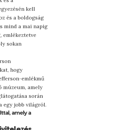
k és a
egyezésén kell
oz és a boldogság
és mind a mai napig
, emlékeztetve
oly sokan
erson
ókat, hogy
Jefferson-emlékmű
lő múzeum, amely
eglátogatása során
 egy jobb világról.
tal, amely a
ivitelezés