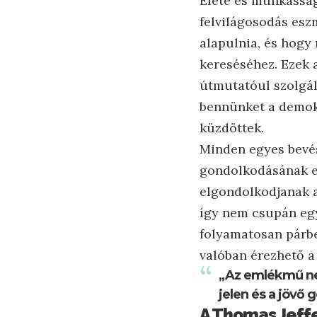
Élete és munkássága
felvilágosodás esz
alapulnia, és hogy
kereséséhez. Ezek 
útmutatóul szolgál
bennünket a demokr
küzdöttek.
Minden egyes bevés
gondolkodásának egy
elgondolkodjanak a
így nem csupán eg
folyamatosan párbes
valóban érezhető a
„Az emlékmű nem
jelen és a jövő 
A Thomas Jeffe