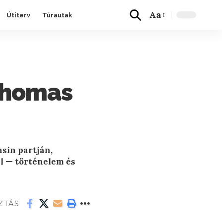
Aa
Útiterv
Túrautak
 Thomas
asin partján,
al — történelem és
ZTÁS