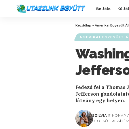
Belföld
Külfö
Kezdőlap
»
Amerikai Egyesült Á
AMERIKAI EGYESÜLT 
Washing
Jeffer
Fedezd fel a Thomas J
Jefferson gondolataiv
látvány egy helyen.
SZILVIA
7 HÓNAP 
UTOLSÓ FRISSÍTÉS: 2