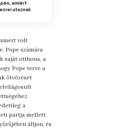
epén, amiért
ezrei utaznak
ismert volt
te. Pope számára
k saját otthona, a
hogy Pope terve a
ak ötvözését
elvilágosult
ettségéhez.
edetileg a
ti partja mellett
űrűjében álljon, és