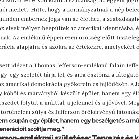
 során Jefferson kiállt a szabadság, az egyéni jogo
méi mellett. Hitte, hogy a kormányzatnak a nép bele
 minden embernek joga van az élethez, a szabadságh
az elvek mélyen beépültek az amerikai identitásba, 
nak. Az emlékmű éppen ezen örökség előtt tiszteleg
ácia alapjaira és azokra az értékekre, amelyekért 
ett idézet a Thomas Jefferson-emlékmű falain Jeff
-egy szeletét tárja fel, és arra ösztönzi a látogat
z amerikai demokrácia gyökerein és fejlődésén. A 
y kőből és márványból készült épület, hanem egy é
zédet folytat a múlttal, a jelennel és a jövővel. M
 történelem súlya és Jefferson örökérvényű látomása
 csupán egy épület, hanem egy beszélgetés a múlt
generációit szólítja meg.”
rson-emlékmű születése: Tervezés és k