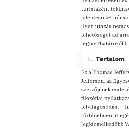
nemzet értékeinek 
turistaként tekint
jelentésüket, rácso
ilyen utazás nemcs
lehetőséget ad arr
legmeghatározóbb 
Tartalom
Ez a Thomas Jeffe
Jefferson, az Egye
szerzőjének emlék
filozófiai nyilatko
felvilágosodást – h
történelmen át egé
legkiemelkedőbb Wa