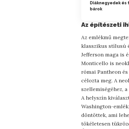
Diáknegyedek és f
bárok
Az építészeti i
Az emlékmű megterv
klasszikus stílusú
Jefferson maga is é
Monticello is neok
római Pantheon és 
célozta meg. A neok
szellemiségéhez, a 
A helyszín kiválasz
Washington-emlékmű
döntöttek, ami leh
tökéletesen tükröz