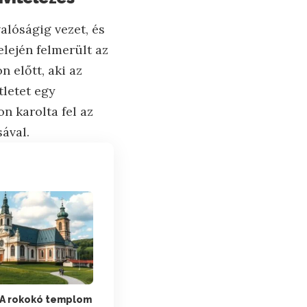
alóságig vezet, és
lején felmerült az
 előtt, aki az
tletet egy
 karolta fel az
sával.
 A rokokó templom