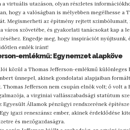
 a virtuális utazáson, olyan részletes információkh
an, hogy a valóságban is mélyebben megélhesse a 
t. Megismerheti az építmény rejtett szimbólumait,
 a város szövetébe, és gyakorlati tanácsokat kap a l
zéséhez. Engedje meg, hogy inspirációt nyújtsunk, é
időtlen emlék iránt!
erson-emlékmű: Egy nemzet alapköve
lói közül a Thomas Jefferson-emlékmű különleges he
mbert ünnepel, akinek gondolatai alapjaiban formál
. Thomas Jefferson nem csupán elnök volt; ő volt a
almazója, a virginiai vallásszabadsági statútum sze
az Egyesült Államok pénzügyi rendszerének építésze 
Egy igazi reneszánsz ember, akinek érdeklődése kiter
szetre és mezőgazdaságra.