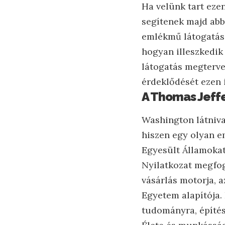
Ha velünk tart ezen
segítenek majd abb
emlékmű látogatásá
hogyan illeszkedik
látogatás megterve
érdeklődését ezen 
A Thomas Jeff
Washington látniva
hiszen egy olyan e
Egyesült Államokat
Nyilatkozat megfog
vásárlás motorja, 
Egyetem alapítója. 
tudományra, építé