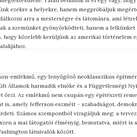
megtestesülése. Talán bennünk is él egy vágy, hogy
sünk ezekre a helyekre, hanem megpróbáljuk megér
dálkozni arra a mesterségre és látomásra, ami létre
ak a szemünket gyönyörködteti, hanem a lelkünket i
a, hogy közelebb kerüljünk az amerikai történelem e
alakjához.
rson-emlékmű, egy lenyűgöző neoklasszikus építmé
sült Államok harmadik elnöke és a Függetlenségi Nyi
ét őrzi. Az emlékmű nem csupán egy építészeti re
zat is, amely Jefferson eszméit – szabadságot, demokr
irdeti. Számos szempontból vizsgáljuk meg: a tervez
szen a mai látogatói élményig, bemutatva, miért is 
shington látnivalók között.