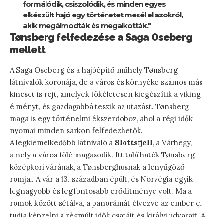
formálódik, csiszolódik, és minden egyes
elkészült hajó egy történetet mesél el azokról,
akik megálmodták és megalkották."
Tønsberg felfedezése a Saga Oseberg
mellett
A Saga Oseberg és a hajóépítő műhely Tønsberg
látnivalók koronája, de a város és környéke számos más
kincset is rejt, amelyek tökéletesen kiegészítik a viking
élményt, és gazdagabbá teszik az utazást. Tønsberg
maga is egy történelmi ékszerdoboz, ahol a régi idők
nyomai minden sarkon felfedezhetők.
A legkiemelkedőbb látnivaló a
Slottsfjell
, a Várhegy,
amely a város fölé magasodik. Itt találhatók Tønsberg
középkori várának, a Tønsberghusnak a lenyűgöző
romjai. A vár a 13. században épült, és Norvégia egyik
legnagyobb és legfontosabb erődítménye volt. Ma a
romok között sétálva, a panorámát élvezve az ember el
tudja képzelni a régmúlt idők csatáit és királyi udvarait. A