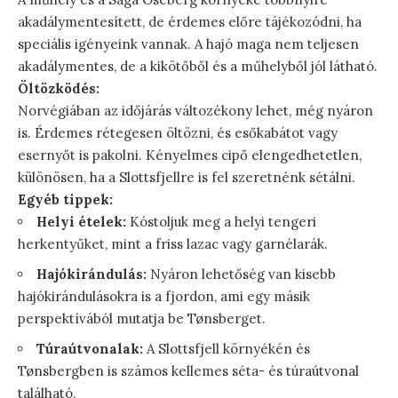
akadálymentesített, de érdemes előre tájékozódni, ha
speciális igényeink vannak. A hajó maga nem teljesen
akadálymentes, de a kikötőből és a műhelyből jól látható.
Öltözködés:
Norvégiában az időjárás változékony lehet, még nyáron
is. Érdemes rétegesen öltözni, és esőkabátot vagy
esernyőt is pakolni. Kényelmes cipő elengedhetetlen,
különösen, ha a Slottsfjellre is fel szeretnénk sétálni.
Egyéb tippek:
Helyi ételek:
Kóstoljuk meg a helyi tengeri
herkentyűket, mint a friss lazac vagy garnélarák.
Hajókirándulás:
Nyáron lehetőség van kisebb
hajókirándulásokra is a fjordon, ami egy másik
perspektívából mutatja be Tønsberget.
Túraútvonalak:
A Slottsfjell környékén és
Tønsbergben is számos kellemes séta- és túraútvonal
található.