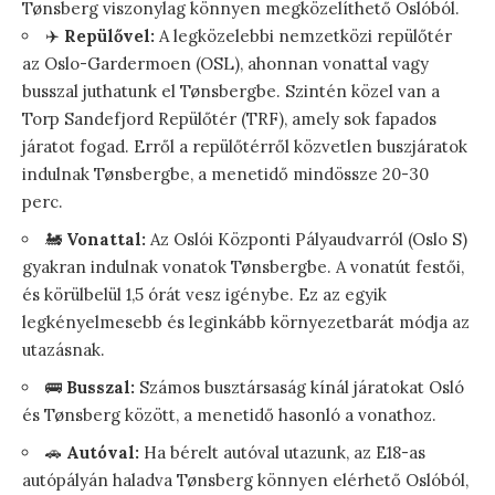
Tønsberg viszonylag könnyen megközelíthető Oslóból.
✈️
Repülővel:
A legközelebbi nemzetközi repülőtér
az Oslo-Gardermoen (OSL), ahonnan vonattal vagy
busszal juthatunk el Tønsbergbe. Szintén közel van a
Torp Sandefjord Repülőtér (TRF), amely sok fapados
járatot fogad. Erről a repülőtérről közvetlen buszjáratok
indulnak Tønsbergbe, a menetidő mindössze 20-30
perc.
🚂
Vonattal:
Az Oslói Központi Pályaudvarról (Oslo S)
gyakran indulnak vonatok Tønsbergbe. A vonatút festői,
és körülbelül 1,5 órát vesz igénybe. Ez az egyik
legkényelmesebb és leginkább környezetbarát módja az
utazásnak.
🚌
Busszal:
Számos busztársaság kínál járatokat Osló
és Tønsberg között, a menetidő hasonló a vonathoz.
🚗
Autóval:
Ha bérelt autóval utazunk, az E18-as
autópályán haladva Tønsberg könnyen elérhető Oslóból,