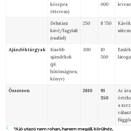
közepes
000
levese
étterem)
Délutáni
250
8 750
Kávék,
kávé/fagylalt
sütem
(család)
Ajándéktárgyak
Kisebb
300
10
Emlék
ajándékok
500
látoga
(pl.
hűtőmágnes,
könyv)
Összesen
2610
91
Az ára
350
értéke
a szez
válasz
függő
"A jó utazó nem rohan, hanem megáll, körülnéz,