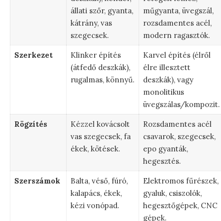
állati szőr, gyanta,
műgyanta, üvegszál,
kátrány, vas
rozsdamentes acél,
szegecsek.
modern ragasztók.
Szerkezet
Klinker építés
Karvel építés (élről
(átfedő deszkák),
élre illesztett
rugalmas, könnyű.
deszkák), vagy
monolitikus
üvegszálas/kompozit.
Rögzítés
Kézzel kovácsolt
Rozsdamentes acél
vas szegecsek, fa
csavarok, szegecsek,
ékek, kötések.
epo gyanták,
hegesztés.
Szerszámok
Balta, véső, fúró,
Elektromos fűrészek,
kalapács, ékek,
gyaluk, csiszolók,
kézi vonópad.
hegesztőgépek, CNC
gépek.