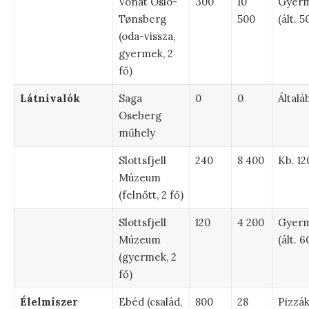
Vonat Oslo-
300
10
Gyer
Tønsberg
500
(ált. 
(oda-vissza,
gyermek, 2
fő)
Látnivalók
Saga
0
0
Általá
Oseberg
műhely
Slottsfjell
240
8 400
Kb. 1
Múzeum
(felnőtt, 2 fő)
Slottsfjell
120
4 200
Gyer
Múzeum
(ált. 
(gyermek, 2
fő)
Élelmiszer
Ebéd (család,
800
28
Pizzák