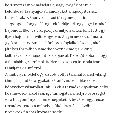
kori szerszámok másolatait, vagy megérinteni a
különböző faanyagokat, amelyeket a hajóépítéshez
használtak. Néhány kiállítási tárgy még azt is
megengedi, hogy a látogatók beüljenek egy-egy korabeli
hajómodellbe, és elképzeljék, milyen érzés lehetett egy
ilyen hajóban a nyílt tengeren. A gyermekek számára
gyakran szerveznek különleges foglalkozásokat, ahol
játékos formában ismerkedhetnek meg a viking
kultúrával és a hajóépítés alapjaival. Ez segít abban, hogy
a fiatalabb generációk is élvezetesen és interaktívan
tanuljanak a múltról.
A műhelyen belül egy kisebb bolt is található, ahol viking
témájú ajándéktárgyakat, kézműves termékeket és
könyveket vásárolhatunk. Ezek a termékek gyakran helyi
kézművesek alkotásai, így támogatva a helyi közösséget
és a hagyományos mesterségeket. A bevétel egy része
természetesen a műhely működését és a jövőbeli
projektek finanszírozását segíti.