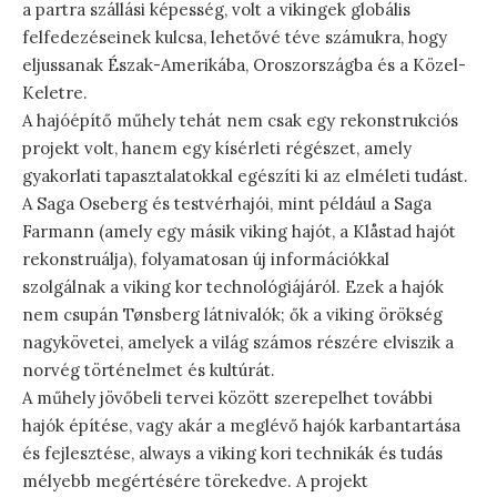
a partra szállási képesség, volt a vikingek globális
felfedezéseinek kulcsa, lehetővé téve számukra, hogy
eljussanak Észak-Amerikába, Oroszországba és a Közel-
Keletre.
A hajóépítő műhely tehát nem csak egy rekonstrukciós
projekt volt, hanem egy kísérleti régészet, amely
gyakorlati tapasztalatokkal egészíti ki az elméleti tudást.
A Saga Oseberg és testvérhajói, mint például a Saga
Farmann (amely egy másik viking hajót, a Klåstad hajót
rekonstruálja), folyamatosan új információkkal
szolgálnak a viking kor technológiájáról. Ezek a hajók
nem csupán Tønsberg látnivalók; ők a viking örökség
nagykövetei, amelyek a világ számos részére elviszik a
norvég történelmet és kultúrát.
A műhely jövőbeli tervei között szerepelhet további
hajók építése, vagy akár a meglévő hajók karbantartása
és fejlesztése, always a viking kori technikák és tudás
mélyebb megértésére törekedve. A projekt