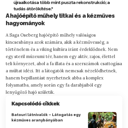
újraalkotása több mint puszta rekonstrukció; a
tudás átörökítése."
A hajóépítő műhely titkai és a kézműves
hagyományok
A Saga Oseberg hajóépítő műhely valóságos
kincsesbánya azok számára, akik a kézművesség, a
történelem és a viking kultúra iránt érdeklődnek. Nem
egy steril múzeumi tér, hanem egy aktív, zajos, élettel
teli környezet, ahol a fa illata és a szerszámok csattogása
a múltat idézi. Itt a látogatók nemcsak nézelődhetnek,
hanem bepillantást nyerhetnek abba a komplex
folyamatba, amely során egy fa darabjaiból egy
lenyűgöző hajó születik.
Kapcsolódó cikkek
Batouri látnivalók – Látogatás egy
kézműves aranybányában