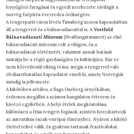
lenyűgöző faragásai és egyedi szerkezete rávilágít a
norvég faépítés évezredes örökségére.
A tengerparti város lévén Tønsberg szoros kapcsolatban
áll a tengerrel és a bálnavadászattal is. A
Vestfold
Bálnavadászati Múzeum
(Hvalfangstmuseet) az első
bálnavadászati múzeum volt a világon, és a
bálnavadászat történetét, valamint annak hatását
mutatja be a régió gazdaságára és kultúrájára. Bár ez
nem közvetlenül viking téma, mégis a tengerrel való
elválaszthatatlan kapcsolatot emeli ki, amely Norvégiát
mindig is jellemezte.
A kikötőben sétálva, a Saga Oseberg árnyékában,
érdemes megállni a számos hangulatos étterem és
kávézó egyikében. A helyi ételek megkóstolása,
különösen a friss tengeri fogások, szintén hozzátartozik
az autentikus észak-európai élményhez. Nyáron a kikötő
élettel telivé válik, és gyakran tartanak fesztiválokat,