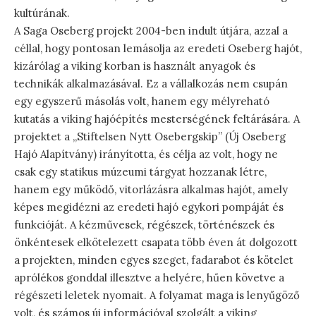
kultúrának.
A Saga Oseberg projekt 2004-ben indult útjára, azzal a
céllal, hogy pontosan lemásolja az eredeti Oseberg hajót,
kizárólag a viking korban is használt anyagok és
technikák alkalmazásával. Ez a vállalkozás nem csupán
egy egyszerű másolás volt, hanem egy mélyreható
kutatás a viking hajóépítés mesterségének feltárására. A
projektet a „Stiftelsen Nytt Osebergskip” (Új Oseberg
Hajó Alapítvány) irányította, és célja az volt, hogy ne
csak egy statikus múzeumi tárgyat hozzanak létre,
hanem egy működő, vitorlázásra alkalmas hajót, amely
képes megidézni az eredeti hajó egykori pompáját és
funkcióját. A kézművesek, régészek, történészek és
önkéntesek elkötelezett csapata több éven át dolgozott
a projekten, minden egyes szeget, fadarabot és kötelet
aprólékos gonddal illesztve a helyére, hűen követve a
régészeti leletek nyomait. A folyamat maga is lenyűgöző
volt, és számos új információval szolgált a viking