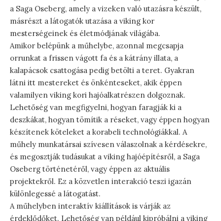
a Saga Oseberg, amely a vizeken való utazásra készült,
másrészt a látogatók utazása a viking kor
mesterségeinek és életmódjának világába.
Amikor belépünk a műhelybe, azonnal megcsapja
orrunkat a frissen vágott fa és a kátrány illata, a
kalapácsok csattogása pedig betölti a teret. Gyakran
látni itt mestereket és önkénteseket, akik éppen
valamilyen viking kori hajóalkatrészen dolgoznak.
Lehetőség van megfigyelni, hogyan faragják ki a
deszkákat, hogyan tömítik a réseket, vagy éppen hogyan
készítenek köteleket a korabeli technológiákkal. A
műhely munkatársai szívesen válaszolnak a kérdésekre,
és megosztják tudásukat a viking hajóépítésről, a Saga
Oseberg történetéről, vagy éppen az aktuális
projektekről. Ez a közvetlen interakció teszi igazán
különlegessé a látogatást.
A műhelyben interaktív kiállítások is várják az
érdeklődőket. Lehetőség van például kipróbálni a viking