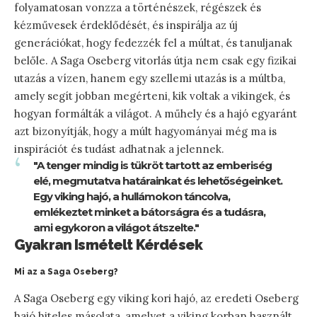
folyamatosan vonzza a történészek, régészek és
kézművesek érdeklődését, és inspirálja az új
generációkat, hogy fedezzék fel a múltat, és tanuljanak
belőle. A Saga Oseberg vitorlás útja nem csak egy fizikai
utazás a vízen, hanem egy szellemi utazás is a múltba,
amely segít jobban megérteni, kik voltak a vikingek, és
hogyan formálták a világot. A műhely és a hajó egyaránt
azt bizonyítják, hogy a múlt hagyományai még ma is
inspirációt és tudást adhatnak a jelennek.
"A tenger mindig is tükröt tartott az emberiség
elé, megmutatva határainkat és lehetőségeinket.
Egy viking hajó, a hullámokon táncolva,
emlékeztet minket a bátorságra és a tudásra,
ami egykoron a világot átszelte."
Gyakran Ismételt Kérdések
Mi az a Saga Oseberg?
A Saga Oseberg egy viking kori hajó, az eredeti Oseberg
hajó hiteles másolata, amelyet a viking korban használt