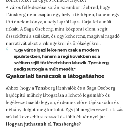
koncerteket és egyéb rendezvényeket.
A város felfedezése során az ember ráébred, hogy
Tønsberg nem csupán egy hely a térképen, hanem egy
történelemkönyv, amely lapról lapra tárja fel a múlt
titkait. A Saga Oseberg, mint központi elem, segít
összekötni a szálakat, és egy koherens, magával ragadó
narratívát alkot a vikingekről és örökségükről.
"Egy város igazi lelke nem csak a modern
épületekben, hanem a régi kövekben és a
szélben rejlő történetekben lakozik. Tønsberg
pedig suttogja a múlt meséit."
Gyakorlati tanácsok a látogatáshoz
Ahhoz, hogy a Tønsberg látnivalók és a Saga Oseberg
hajóépítő műhely látogatása a lehető legsimább és
legélvezetesebb legyen, érdemes előre tájékozódni és
néhány dolgot megfontolni. Egy jól megtervezett utazás
sokkal kevesebb stresszel és több élménnyel jár.
Hogyan juthatunk el Tønsbergbe?