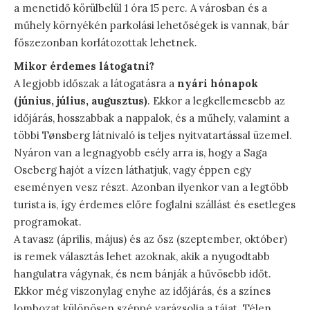
a menetidő körülbelül 1 óra 15 perc. A városban és a
műhely környékén parkolási lehetőségek is vannak, bár
főszezonban korlátozottak lehetnek.
Mikor érdemes látogatni?
A legjobb időszak a látogatásra a
nyári hónapok
(június, július, augusztus)
. Ekkor a legkellemesebb az
időjárás, hosszabbak a nappalok, és a műhely, valamint a
többi Tønsberg látnivaló is teljes nyitvatartással üzemel.
Nyáron van a legnagyobb esély arra is, hogy a Saga
Oseberg hajót a vízen láthatjuk, vagy éppen egy
eseményen vesz részt. Azonban ilyenkor van a legtöbb
turista is, így érdemes előre foglalni szállást és esetleges
programokat.
A tavasz (április, május) és az ősz (szeptember, október)
is remek választás lehet azoknak, akik a nyugodtabb
hangulatra vágynak, és nem bánják a hűvösebb időt.
Ekkor még viszonylag enyhe az időjárás, és a színes
lombozat különösen széppé varázsolja a tájat. Télen