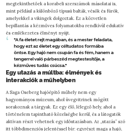
megtekinthetőek a korabeli szerszámok másolatai is,
mint például a különböző típusú balták, vésők és fúrók,
amelyekkel a vikingek dolgoztak. Ez a közvetlen
bepillantás a kézműves folyamatokba rendkívül edukatív
és emlékezetes élményt nyújt.
"A fa életet rejt magában, és a mester feladata,
hogy ezt az életet egy céltudatos formába
öntse. Egy hajó nem csupán fa és fém, hanem a
tengerrel való párbeszéd megtestesítője, a
kézműves tudás csúcsa."
Egy utazás a múltba: élmények és
interakciók a műhelyben
A Saga Oseberg hajóépítő műhely nem egy
hagyományos múzeum, ahol üvegvitrinek mögött
sorakoznak a tárgyak. Ez egy élő, lélegző hely, ahol a
történelem tapintható közelségbe kerül, és a látogatók
aktívan részt vehetnek egy időutazásban. Az „utazás” szó
itt többdimenziós jelentéssel bír: egyrészt maga a hajó,