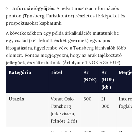
Információgyűjtés:
A helyi turisztikai információs
ponton (Tønsberg Turistkontor) részletes térképeket és
prospektusokat kaphatunk.
A következőkben egy példa árkalkulációt mutatunk be
egy család (két felnőtt és két gyermek) egynapos
látogatására, figyelembe véve a Tønsberg látnivalók főbb
elemeit. Fontos megjegyezni, hogy az árak tájékoztató
jellegűek, és változhatnak. (Árfolyam: 1 NOK ≈ 35 HUF)
Kategória
Tétel
Ár
Ár
Megje
(NOK)
(HUF)
(kb.)
Utazás
Vonat Oslo-
600
21
Interc
Tønsberg
000
foglal
(oda-vissza,
felnőtt, 2 fő)