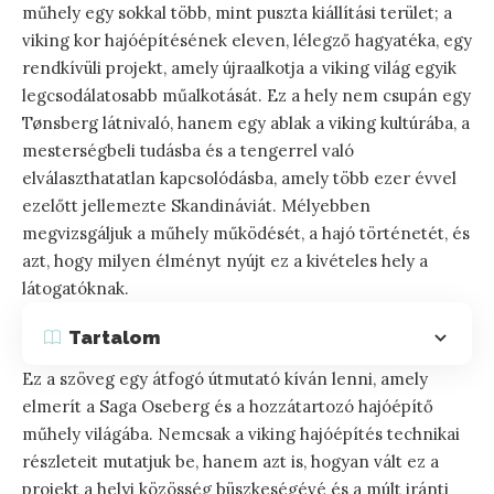
műhely egy sokkal több, mint puszta kiállítási terület; a
viking kor hajóépítésének eleven, lélegző hagyatéka, egy
rendkívüli projekt, amely újraalkotja a viking világ egyik
legcsodálatosabb műalkotását. Ez a hely nem csupán egy
Tønsberg látnivaló, hanem egy ablak a viking kultúrába, a
mesterségbeli tudásba és a tengerrel való
elválaszthatatlan kapcsolódásba, amely több ezer évvel
ezelőtt jellemezte Skandináviát. Mélyebben
megvizsgáljuk a műhely működését, a hajó történetét, és
azt, hogy milyen élményt nyújt ez a kivételes hely a
látogatóknak.
Tartalom
Ez a szöveg egy átfogó útmutató kíván lenni, amely
elmerít a Saga Oseberg és a hozzátartozó hajóépítő
műhely világába. Nemcsak a viking hajóépítés technikai
részleteit mutatjuk be, hanem azt is, hogyan vált ez a
projekt a helyi közösség büszkeségévé és a múlt iránti