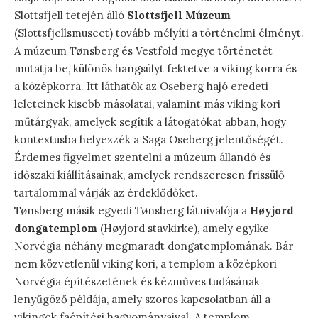
Slottsfjell tetején álló
Slottsfjell Múzeum
(Slottsfjellsmuseet) tovább mélyíti a történelmi élményt.
A múzeum Tønsberg és Vestfold megye történetét
mutatja be, különös hangsúlyt fektetve a viking korra és
a középkorra. Itt láthatók az Oseberg hajó eredeti
leleteinek kisebb másolatai, valamint más viking kori
műtárgyak, amelyek segítik a látogatókat abban, hogy
kontextusba helyezzék a Saga Oseberg jelentőségét.
Érdemes figyelmet szentelni a múzeum állandó és
időszaki kiállításainak, amelyek rendszeresen frissülő
tartalommal várják az érdeklődőket.
Tønsberg másik egyedi Tønsberg látnivalója a
Høyjord
dongatemplom
(Høyjord stavkirke), amely egyike
Norvégia néhány megmaradt dongatemplomának. Bár
nem közvetlenül viking kori, a templom a középkori
Norvégia építészetének és kézműves tudásának
lenyűgöző példája, amely szoros kapcsolatban áll a
vikingek faépítési hagyományaival. A templom