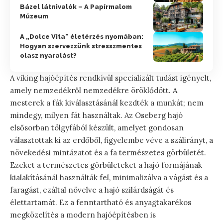
Bázel látnivalók – A Papírmalom
Múzeum
A „Dolce Vita” életérzés nyomában:
Hogyan szervezzünk stresszmentes
olasz nyaralást?
A viking hajóépítés rendkívül specializált tudást igényelt,
amely nemzedékről nemzedékre öröklődött. A
mesterek a fák kiválasztásánál kezdték a munkát; nem
mindegy, milyen fát használtak. Az Oseberg hajó
elsősorban tölgyfából készült, amelyet gondosan
választottak ki az erdőből, figyelembe véve a szálirányt, a
növekedési mintázatot és a fa természetes görbületét.
Ezeket a természetes görbületeket a hajó formájának
kialakításánál használták fel, minimalizálva a vágást és a
faragást, ezáltal növelve a hajó szilárdságát és
élettartamát. Ez a fenntartható és anyagtakarékos
megközelítés a modern hajóépítésben is