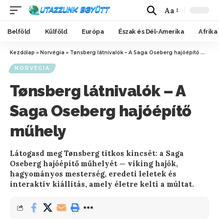
Aa
Belföld
Külföld
Európa
Észak és Dél-Amerika
Afrika
Kezdőlap
»
Norvégia
»
Tønsberg látnivalók – A Saga Oseberg hajóépítő műhely
NORVÉGIA
Tønsberg látnivalók – A
Saga Oseberg hajóépítő
műhely
Látogasd meg Tønsberg titkos kincsét: a Saga
Oseberg hajóépítő műhelyét — viking hajók,
hagyományos mesterség, eredeti leletek és
interaktív kiállítás, amely életre kelti a múltat.