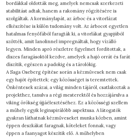
bordákkal oldották meg, amelyek nemcsak szerkezeti
stabilitást adtak, hanem a rakomány rögzítésére is
szolgáltak. A kormánylapát, az árboc és a vitorlázat
elkészítése is külön tudomány volt. Az árbocot egyetlen
hatalmas fenyőfából faragták ki, a vitorlákat gyapjúból
szőtték, amit lanolinnel impregnáltak, hogy vízálló
legyen. Minden apró részletre figyelmet fordítottak, a
díszes faragásoktól kezdve, amelyek a hajó orrát és farát
díszítik, egészen a padokig és a tárolókig.
A Saga Oseberg építése során a kézművesek nem csak
egy hajót építettek; egy közösséget is teremtettek.
Önkéntesek százai, a világ minden tájáról, csatlakoztak a
projekthez, tanulva a régi mesterektől és hozzájárulva a
viking örökség újjáélesztéséhez. Ez a közösségi szellem
a műhely egyik leginspirálóbb aspektusa. A látogatók
gyakran láthatnak kézműveseket munka közben, amint
éppen deszkákat faragnak, köteleket fonnak, vagy
éppen a faanyagot készítik elő. A műhelyben