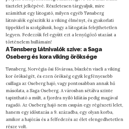
tisztelet jelképévé. Részletesen tárgyaljuk, mire
számíthat egy látogató, milyen egyéb Tønsberg
látnivalók egészítik ki a viking élményt, és gyakorlati
tippekkel is szolgálunk, hogy a látogatás felejthetetlen
legyen. Fedezzük fel együtt ezt a lenyűgöző utazást a
történelem hullámain!
A Tønsberg látnivalók szíve: a Saga
Oseberg és kora viking öröksége
Tønsberg, Norvégia ősi fővárosa, büszkén viseli a viking
kor örökségét, és ezen örökség egyik legfényesebb
csillaga az Oseberg hajó, vagy pontosabban annak hű
másolata, a Saga Oseberg. A városban sétálva szinte
tapintható a múlt, a fjordra nyíló kilátás pedig magával
ragadó. Az Oseberg hajó nem csupán egy régészeti lelet,
hanem egy időutazás a 9. századba, egy olyan korba,
amikor a hajózás és a felfedezés az élet elengedhetetlen
része volt.