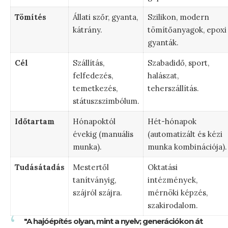
Tömítés
Állati szőr, gyanta,
Szilikon, modern
kátrány.
tömítőanyagok, epoxi
gyanták.
Cél
Szállítás,
Szabadidő, sport,
felfedezés,
halászat,
temetkezés,
teherszállítás.
státuszszimbólum.
Időtartam
Hónapoktól
Hét-hónapok
évekig (manuális
(automatizált és kézi
munka).
munka kombinációja).
Tudásátadás
Mestertől
Oktatási
tanítványig,
intézmények,
szájról szájra.
mérnöki képzés,
szakirodalom.
"A hajóépítés olyan, mint a nyelv; generációkon át