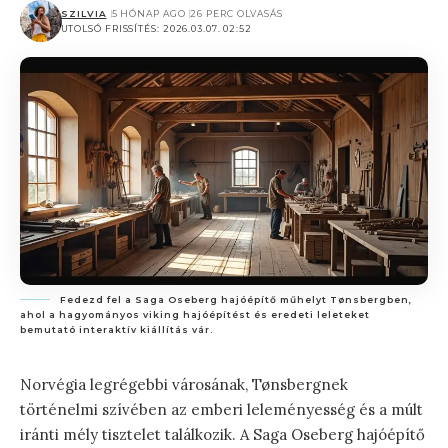
SZILVIA
5 HÓNAP AGO
26 PERC OLVASÁS
UTOLSÓ FRISSÍTÉS: 2026.03.07. 02:52
Fedezd fel a Saga Oseberg hajóépítő műhelyt Tønsbergben,
ahol a hagyományos viking hajóépítést és eredeti leleteket
bemutató interaktív kiállítás vár.
Norvégia legrégebbi városának, Tønsbergnek
történelmi szívében az emberi leleményesség és a múlt
iránti mély tisztelet találkozik. A Saga Oseberg hajóépítő