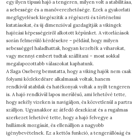
egy ilyen típusú hajó a tengeren, milyen volt a stabilitása,
a sebessége és a manőverezhetősége. Ezek a gyakorlati
megfigyelések kiegészítik a régészeti és történelmi
kutatásokat, és új dimenzióval gazdagítják a vikingek
hajózási képességeiről alkotott képünket. A vitorlázások
során felmerülő kérdésekre – például, hogy milyen
sebességgel haladhattak, hogyan kezelték a viharokat,
vagy mennyi embert tudtak szállítani – most sokkal
megalapozottabb válaszokat kaphatunk.
A Saga Oseberg bemutatta, hogy a viking hajók nem csak
folyami közlekedésre alkalmasak voltak, hanem
rendkívül stabilak és hatékonyak voltak a nyílt tengeren
is. A hajó rendkívül lapos merülésű, ami lehetővé tette,
hogy sekély vizeken is navigáljon, és közvetlenül a partra
szálljon. Ugyanakkor az átfedő deszkázat és a rugalmas
szerkezet lehetővé tette, hogy a hajó felvegye a
hullámok mozgását, és ellenálljon a nagyobb
igénybevételnek. Ez a kettős funkció, a tengerállóság és