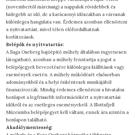
(novembertől márciusig) a nappalok rövidebbek és
hidegebb az idő, de a karácsonyi időszakban a városnak
különleges hangulata van. Érdemes azonban ellenőrizni
a nyitvatartást, mivel télen előfordulhatnak
korlátozások.
Belépők és nyitvatartás:
A Saga Oseberg hajóépítő műhely általában ingyenesen
látogatható, azonban a műhely fenntartja a jogot a
belépőjegyek bevezetésére különleges kiállítások vagy
események esetén. A műhely működését elsősorban
adományokból és a helyi önkéntesek munkájából
finanszírozzák. Mindig érdemes ellenőrizni a hivatalos
honlapot a legfrissebb információkért a nyitvatartási
időkről és az esetleges eseményekről. A Slottsfjell
Múzeumba belépőjegyet kell váltani, ennek ára szintén a
honlapon található.
Akadálymentesség:
A műhely és a Saga Oseberg környéke többnyire