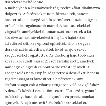
tiszteletreméltó lenne.
A műhelyben a kézművesek régi technikákat alkalmazva
dolgoztak. A fatörzseket nem fűrészelték, hanem
hasították, ami megőrzi a fa természetes szálait, így az
erősebb és rugalmasabb marad. A hasítást ékekkel
végezték, amelyekkel finoman szétfeszítették a fát,
követve annak növekedési irányát. A hajótestet
átfedéssel (klinker építés) építették, ahol az egyes
deszkák széle átfedi a alattuk lévőt, majd ezeket
szegecsekkel rögzítették. Az Oseberg hajó több ezer
kézzel kovácsolt vasszegecset tartalmazott, amelyek
mindegyike egyedi és pontos illesztést igényelt. A
szegecselés nem csupán rögzítette a deszkákat, hanem
rugalmasságot is biztosított a hajótestnek, ami
létfontosságú volt a viharos tengeren való navigáláshoz.
A deszkák közötti rések tömítésére állati szőrt, gyantát
és kátrányt használtak, ami gondos és precíz munkát
igényelt. A hajó merevítését belső keretekkel és