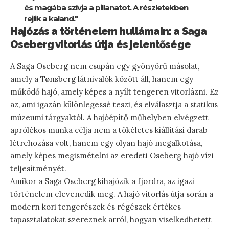
és magába szívja a pillanatot. A részletekben
rejlik a kaland."
Hajózás a történelem hullámain: a Saga
Oseberg vitorlás útja és jelentősége
A Saga Oseberg nem csupán egy gyönyörű másolat,
amely a Tønsberg látnivalók között áll, hanem egy
működő hajó, amely képes a nyílt tengeren vitorlázni. Ez
az, ami igazán különlegessé teszi, és elválasztja a statikus
múzeumi tárgyaktól. A hajóépítő műhelyben elvégzett
aprólékos munka célja nem a tökéletes kiállítási darab
létrehozása volt, hanem egy olyan hajó megalkotása,
amely képes megismételni az eredeti Oseberg hajó vízi
teljesítményét.
Amikor a Saga Oseberg kihajózik a fjordra, az igazi
történelem elevenedik meg. A hajó vitorlás útja során a
modern kori tengerészek és régészek értékes
tapasztalatokat szereznek arról, hogyan viselkedhetett