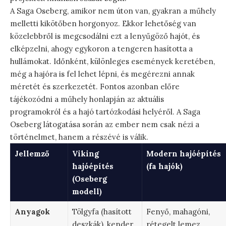
A Saga Oseberg, amikor nem úton van, gyakran a műhely
melletti kikötőben horgonyoz. Ekkor lehetőség van
közelebbről is megcsodálni ezt a lenyűgöző hajót, és
elképzelni, ahogy egykoron a tengeren hasította a
hullámokat. Időnként, különleges események keretében,
még a hajóra is fel lehet lépni, és megérezni annak
méretét és szerkezetét. Fontos azonban előre
tájékozódni a műhely honlapján az aktuális
programokról és a hajó tartózkodási helyéről. A Saga
Oseberg látogatása során az ember nem csak nézi a
történelmet, hanem a részévé is válik.
Jellemző
Viking
Modern hajóépítés
hajóépítés
(fa hajók)
(Oseberg
modell)
Anyagok
Tölgyfa (hasított
Fenyő, mahagóni,
deszkák), kender,
rétegelt lemez,