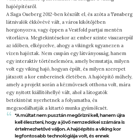
hajóépítésről.
A Saga Oseberg 2012-ben készült el, és azóta a Tønsberg
látnivalók ékkövévé vált, a város kikötőjében
horgonyozva, vagy éppen a Vestfold partjai mentén
vitorlázva. Megtekintésekor az ember szinte visszarepül
az időben, elképzelve, ahogy a vikingek ugyanezen a
vízen hajóztak. Nem csupán egy látványosság, hanem
egy interaktív történelemóra, amely bemutatja, milyen
volt egy viking hajó, hogyan épült, és milyen szerepet
játszott a kor embereinek életében. A hajóépítő műhely,
amely a projekt során a kézművesek otthona volt, mára
egy nyitott kiállítóhellyé vált, ahol a látogatók
betekintést nyerhetnek a folyamatba, és
megcsodálhatják a kitartó munka gyümölcsét.
"A múltat nem pusztán megőrizni kell, hanem újra
kell éleszteni, hogy a jövő nemzedékei számára is
értelmezhetővé váljon. A hajóépítés a viking kor
legfontosabb technológiája volt, és ennek