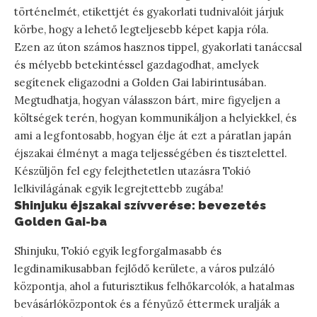
történelmét, etikettjét és gyakorlati tudnivalóit járjuk
körbe, hogy a lehető legteljesebb képet kapja róla.
Ezen az úton számos hasznos tippel, gyakorlati tanáccsal
és mélyebb betekintéssel gazdagodhat, amelyek
segítenek eligazodni a Golden Gai labirintusában.
Megtudhatja, hogyan válasszon bárt, mire figyeljen a
költségek terén, hogyan kommunikáljon a helyiekkel, és
ami a legfontosabb, hogyan élje át ezt a páratlan japán
éjszakai élményt a maga teljességében és tisztelettel.
Készüljön fel egy felejthetetlen utazásra Tokió
lelkivilágának egyik legrejtettebb zugába!
Shinjuku éjszakai szívverése: bevezetés
Golden Gai-ba
Shinjuku, Tokió egyik legforgalmasabb és
legdinamikusabban fejlődő kerülete, a város pulzáló
központja, ahol a futurisztikus felhőkarcolók, a hatalmas
bevásárlóközpontok és a fényűző éttermek uralják a