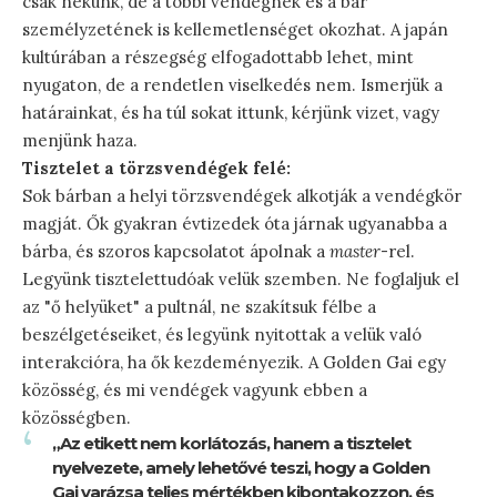
csak nekünk, de a többi vendégnek és a bár
személyzetének is kellemetlenséget okozhat. A japán
kultúrában a részegség elfogadottabb lehet, mint
nyugaton, de a rendetlen viselkedés nem. Ismerjük a
határainkat, és ha túl sokat ittunk, kérjünk vizet, vagy
menjünk haza.
Tisztelet a törzsvendégek felé:
Sok bárban a helyi törzsvendégek alkotják a vendégkör
magját. Ők gyakran évtizedek óta járnak ugyanabba a
bárba, és szoros kapcsolatot ápolnak a
master
-rel.
Legyünk tisztelettudóak velük szemben. Ne foglaljuk el
az "ő helyüket" a pultnál, ne szakítsuk félbe a
beszélgetéseiket, és legyünk nyitottak a velük való
interakcióra, ha ők kezdeményezik. A Golden Gai egy
közösség, és mi vendégek vagyunk ebben a
közösségben.
„Az etikett nem korlátozás, hanem a tisztelet
nyelvezete, amely lehetővé teszi, hogy a Golden
Gai varázsa teljes mértékben kibontakozzon, és