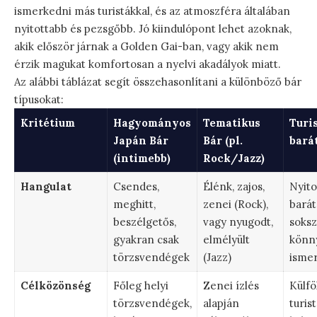
ismerkedni más turistákkal, és az atmoszféra általában
nyitottabb és pezsgőbb. Jó kiindulópont lehet azoknak,
akik először járnak a Golden Gai-ban, vagy akik nem
érzik magukat komfortosan a nyelvi akadályok miatt.
Az alábbi táblázat segít összehasonlítani a különböző bár
típusokat:
Kritétium
Hagyományos
Tematikus
Turi
Japán Bár
Bár (pl.
bará
(intimebb)
Rock/Jazz)
Hangulat
Csendes,
Élénk, zajos,
Nyito
meghitt,
zenei (Rock),
barát
beszélgetős,
vagy nyugodt,
soksz
gyakran csak
elmélyült
könn
törzsvendégek
(Jazz)
isme
Célközönség
Főleg helyi
Zenei ízlés
Külfö
törzsvendégek,
alapján
turist