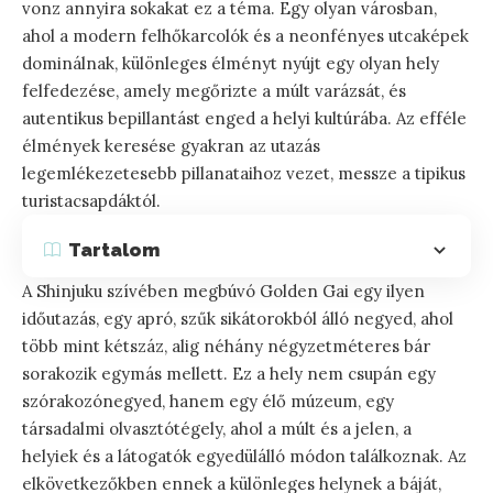
vonz annyira sokakat ez a téma. Egy olyan városban,
ahol a modern felhőkarcolók és a neonfényes utcaképek
dominálnak, különleges élményt nyújt egy olyan hely
felfedezése, amely megőrizte a múlt varázsát, és
autentikus bepillantást enged a helyi kultúrába. Az efféle
élmények keresése gyakran az utazás
legemlékezetesebb pillanataihoz vezet, messze a tipikus
turistacsapdáktól.
Tartalom
A Shinjuku szívében megbúvó Golden Gai egy ilyen
időutazás, egy apró, szűk sikátorokból álló negyed, ahol
több mint kétszáz, alig néhány négyzetméteres bár
sorakozik egymás mellett. Ez a hely nem csupán egy
szórakozónegyed, hanem egy élő múzeum, egy
társadalmi olvasztótégely, ahol a múlt és a jelen, a
helyiek és a látogatók egyedülálló módon találkoznak. Az
elkövetkezőkben ennek a különleges helynek a báját,