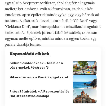
egy sűrűn beépített területet, ahol alig fér el egymás
mellett két ember a szűk sikátorokban, és ahol a két
emeletes, apró épületek mindegyike egy-egy bárnak ad
otthont. A sikátorok nevei, mint például "G2 Dori" vagy
"Gekkoso Dori", már önmagukban is misztikus hangulatot
keltenek. Az épületek jórészt fából készültek, szorosan
egymás mellé építve, mintha minden egyes kocka egy
puzzle darabja lenne.
Kapcsolódó cikkek
Billund családoknak – Miért ez a
„Gyermekek Fővárosa”?
Mikor utazzunk a Kanári szigetekre?
Prága látnivalók – A Reprezentációs
Ház szecessziós csodája