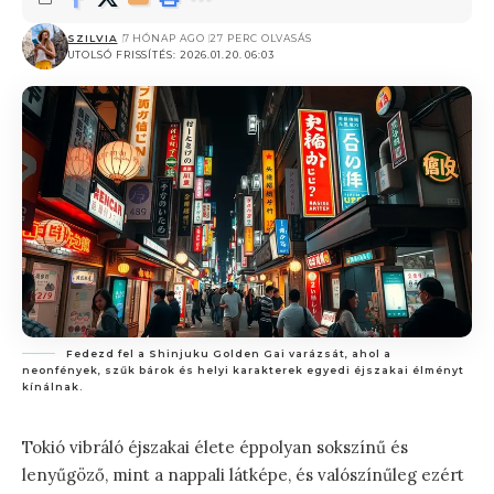
SZILVIA
7 HÓNAP AGO
27 PERC OLVASÁS
UTOLSÓ FRISSÍTÉS: 2026.01.20. 06:03
Fedezd fel a Shinjuku Golden Gai varázsát, ahol a
neonfények, szűk bárok és helyi karakterek egyedi éjszakai élményt
kínálnak.
Tokió vibráló éjszakai élete éppolyan sokszínű és
lenyűgöző, mint a nappali látképe, és valószínűleg ezért