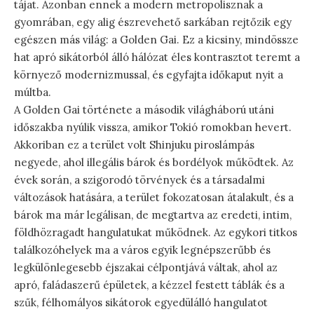
tájat. Azonban ennek a modern metropolisznak a
gyomrában, egy alig észrevehető sarkában rejtőzik egy
egészen más világ: a Golden Gai. Ez a kicsiny, mindössze
hat apró sikátorból álló hálózat éles kontrasztot teremt a
környező modernizmussal, és egyfajta időkaput nyit a
múltba.
A Golden Gai története a második világháború utáni
időszakba nyúlik vissza, amikor Tokió romokban hevert.
Akkoriban ez a terület volt Shinjuku piroslámpás
negyede, ahol illegális bárok és bordélyok működtek. Az
évek során, a szigorodó törvények és a társadalmi
változások hatására, a terület fokozatosan átalakult, és a
bárok ma már legálisan, de megtartva az eredeti, intim,
földhözragadt hangulatukat működnek. Az egykori titkos
találkozóhelyek ma a város egyik legnépszerűbb és
legkülönlegesebb éjszakai célpontjává váltak, ahol az
apró, faládaszerű épületek, a kézzel festett táblák és a
szűk, félhomályos sikátorok egyedülálló hangulatot