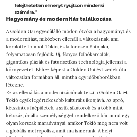
felejthetetlen élményt nyújtson mindenki
számára.”
Hagyomány és modernitás találkozása
A Golden Gai egyedülálló módon ötvözi a hagyományt és
a modernitást, miközben ellenáll a változásnak, ami
körülötte tombol. Tokió, és különösen Shinjuku,
folyamatosan fejlődik. Új, fényes felhőkarcolók,
gigantikus plázák és futurisztikus technológia jellemzi a
környezetet. Ehhez képest a Golden Gai évtizedek óta
változatlan formában áll, mintha egy időbuborékban
létezne.
Ez az ellenállás a modernizációnak teszi a Golden Gai-t
Tokió egyik legértékesebb kulturális ikonjává. Az apró,
kétszintes faépületek, a szűk sikátorok és a több mint
kétszáz, önálló személyiséggel rendelkező bár mind egy
olyan korszak maradványai, amikor Tokió még nem volt
a globális metropolisz, amit ma ismerünk. A helyi