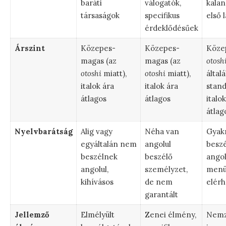
baráti
válogatók,
kala
társaságok
specifikus
első 
érdeklődésűek
Árszint
Közepes-
Közepes-
Köze
magas (az
magas (az
otosh
otoshi
miatt),
otoshi
miatt),
által
italok ára
italok ára
stand
átlagos
átlagos
italo
átlag
Nyelvbarátság
Alig vagy
Néha van
Gyak
egyáltalán nem
angolul
besz
beszélnek
beszélő
angol
angolul,
személyzet,
menü
kihívásos
de nem
elérh
garantált
Jellemző
Elmélyült
Zenei élmény,
Nemz