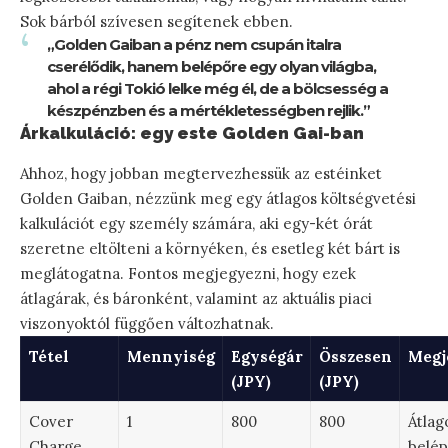
Sok bárból szívesen segítenek ebben.
„Golden Gaiban a pénz nem csupán italra
cserélődik, hanem belépőre egy olyan világba,
ahol a régi Tokió lelke még él, de a bölcsesség a
készpénzben és a mértékletességben rejlik.”
Árkalkuláció: egy este Golden Gai-ban
Ahhoz, hogy jobban megtervezhessük az estéinket
Golden Gaiban, nézzünk meg egy átlagos költségvetési
kalkulációt egy személy számára, aki egy-két órát
szeretne eltölteni a környéken, és esetleg két bárt is
meglátogatna. Fontos megjegyezni, hogy ezek
átlagárak, és báronként, valamint az aktuális piaci
viszonyoktól függően változhatnak.
Tétel
Mennyiség
Egységár
Összesen
Megj
(JPY)
(JPY)
Cover
1
800
800
Átlag
Charge
belépé