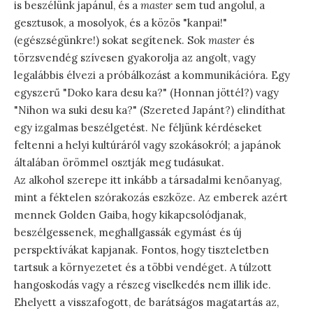
is beszélünk japánul, és a
master
sem tud angolul, a
gesztusok, a mosolyok, és a közös "kanpai!"
(egészségünkre!) sokat segítenek. Sok
master
és
törzsvendég szívesen gyakorolja az angolt, vagy
legalábbis élvezi a próbálkozást a kommunikációra. Egy
egyszerű "Doko kara desu ka?" (Honnan jöttél?) vagy
"Nihon wa suki desu ka?" (Szereted Japánt?) elindíthat
egy izgalmas beszélgetést. Ne féljünk kérdéseket
feltenni a helyi kultúráról vagy szokásokról; a japánok
általában örömmel osztják meg tudásukat.
Az alkohol szerepe itt inkább a társadalmi kenőanyag,
mint a féktelen szórakozás eszköze. Az emberek azért
mennek Golden Gaiba, hogy kikapcsolódjanak,
beszélgessenek, meghallgassák egymást és új
perspektívákat kapjanak. Fontos, hogy tiszteletben
tartsuk a környezetet és a többi vendéget. A túlzott
hangoskodás vagy a részeg viselkedés nem illik ide.
Ehelyett a visszafogott, de barátságos magatartás az,