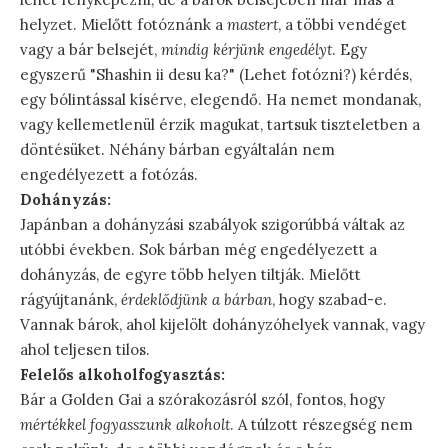
helyzet. Mielőtt fotóznánk a
mastert
, a többi vendéget
vagy a bár belsejét,
mindig kérjünk engedélyt
. Egy
egyszerű "Shashin ii desu ka?" (Lehet fotózni?) kérdés,
egy bólintással kísérve, elegendő. Ha nemet mondanak,
vagy kellemetlenül érzik magukat, tartsuk tiszteletben a
döntésüket. Néhány bárban egyáltalán nem
engedélyezett a fotózás.
Dohányzás:
Japánban a dohányzási szabályok szigorúbbá váltak az
utóbbi években. Sok bárban még engedélyezett a
dohányzás, de egyre több helyen tiltják. Mielőtt
rágyújtanánk,
érdeklődjünk a bárban
, hogy szabad-e.
Vannak bárok, ahol kijelölt dohányzóhelyek vannak, vagy
ahol teljesen tilos.
Felelős alkoholfogyasztás:
Bár a Golden Gai a szórakozásról szól, fontos, hogy
mértékkel fogyasszunk alkoholt
. A túlzott részegség nem