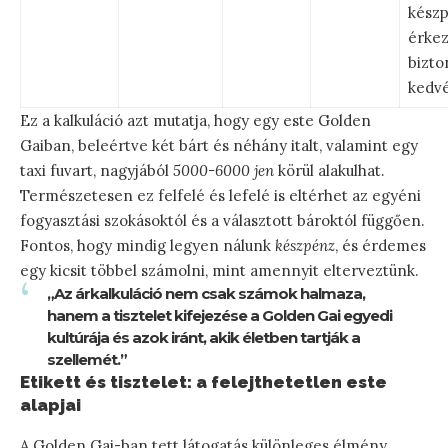
készp
érkez
bizto
kedvé
Ez a kalkuláció azt mutatja, hogy egy este Golden
Gaiban, beleértve két bárt és néhány italt, valamint egy
taxi fuvart, nagyjából
5000-6000 jen
körül alakulhat.
Természetesen ez felfelé és lefelé is eltérhet az egyéni
fogyasztási szokásoktól és a választott bároktól függően.
Fontos, hogy mindig legyen nálunk
készpénz
, és érdemes
egy kicsit többel számolni, mint amennyit elterveztünk.
„Az árkalkuláció nem csak számok halmaza,
hanem a tisztelet kifejezése a Golden Gai egyedi
kultúrája és azok iránt, akik életben tartják a
szellemét.”
Etikett és tisztelet: a felejthetetlen este
alapjai
A Golden Gai-ban tett látogatás különleges élmény