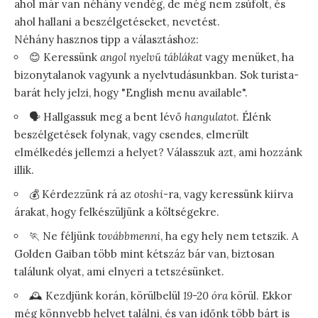
ahol már van néhány vendég, de még nem zsúfolt, és
ahol hallani a beszélgetéseket, nevetést.
Néhány hasznos tipp a választáshoz:
😊 Keressünk
angol nyelvű táblákat
vagy menüket, ha
bizonytalanok vagyunk a nyelvtudásunkban. Sok turista-
barát hely jelzi, hogy "English menu available".
🗣️ Hallgassuk meg a bent lévő
hangulatot
. Élénk
beszélgetések folynak, vagy csendes, elmerült
elmélkedés jellemzi a helyet? Válasszuk azt, ami hozzánk
illik.
💰 Kérdezzünk rá az
otoshi
-ra, vagy keressünk kiírva
árakat, hogy felkészüljünk a költségekre.
🏃‍ Ne féljünk
továbbmenni
, ha egy hely nem tetszik. A
Golden Gaiban több mint kétszáz bár van, biztosan
találunk olyat, ami elnyeri a tetszésünket.
🕰️ Kezdjünk korán, körülbelül
19-20 óra
körül. Ekkor
még könnyebb helyet találni, és van időnk több bárt is