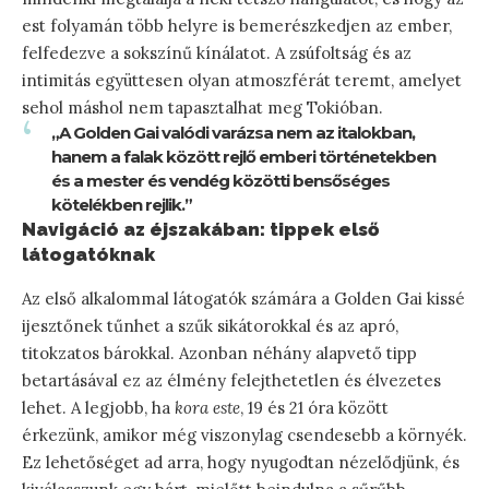
est folyamán több helyre is bemerészkedjen az ember,
felfedezve a sokszínű kínálatot. A zsúfoltság és az
intimitás együttesen olyan atmoszférát teremt, amelyet
sehol máshol nem tapasztalhat meg Tokióban.
„A Golden Gai valódi varázsa nem az italokban,
hanem a falak között rejlő emberi történetekben
és a mester és vendég közötti bensőséges
kötelékben rejlik.”
Navigáció az éjszakában: tippek első
látogatóknak
Az első alkalommal látogatók számára a Golden Gai kissé
ijesztőnek tűnhet a szűk sikátorokkal és az apró,
titokzatos bárokkal. Azonban néhány alapvető tipp
betartásával ez az élmény felejthetetlen és élvezetes
lehet. A legjobb, ha
kora este
, 19 és 21 óra között
érkezünk, amikor még viszonylag csendesebb a környék.
Ez lehetőséget ad arra, hogy nyugodtan nézelődjünk, és