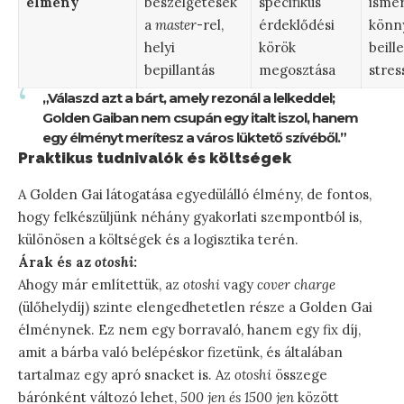
élmény
beszélgetések
specifikus
ismer
a
master
-rel,
érdeklődési
könn
helyi
körök
beill
bepillantás
megosztása
stre
„Válaszd azt a bárt, amely rezonál a lelkeddel;
Golden Gaiban nem csupán egy italt iszol, hanem
egy élményt merítesz a város lüktető szívéből.”
Praktikus tudnivalók és költségek
A Golden Gai látogatása egyedülálló élmény, de fontos,
hogy felkészüljünk néhány gyakorlati szempontból is,
különösen a költségek és a logisztika terén.
Árak és az
otoshi
:
Ahogy már említettük, az
otoshi
vagy
cover charge
(ülőhelydíj) szinte elengedhetetlen része a Golden Gai
élménynek. Ez nem egy borravaló, hanem egy fix díj,
amit a bárba való belépéskor fizetünk, és általában
tartalmaz egy apró snacket is. Az
otoshi
összege
bárónként változó lehet,
500 jen és 1500 jen
között