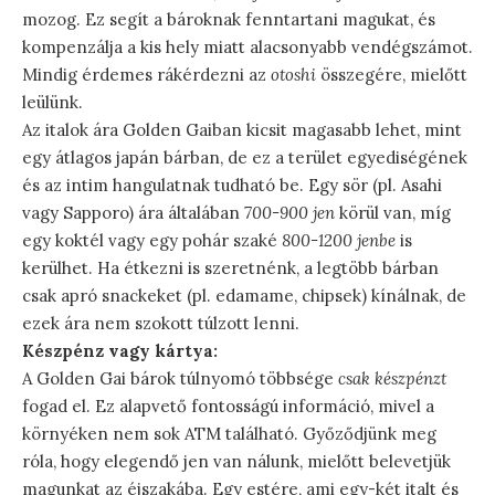
mozog. Ez segít a bároknak fenntartani magukat, és
kompenzálja a kis hely miatt alacsonyabb vendégszámot.
Mindig érdemes rákérdezni az
otoshi
összegére, mielőtt
leülünk.
Az italok ára Golden Gaiban kicsit magasabb lehet, mint
egy átlagos japán bárban, de ez a terület egyediségének
és az intim hangulatnak tudható be. Egy sör (pl. Asahi
vagy Sapporo) ára általában
700-900 jen
körül van, míg
egy koktél vagy egy pohár szaké
800-1200 jenbe
is
kerülhet. Ha étkezni is szeretnénk, a legtöbb bárban
csak apró snackeket (pl. edamame, chipsek) kínálnak, de
ezek ára nem szokott túlzott lenni.
Készpénz vagy kártya:
A Golden Gai bárok túlnyomó többsége
csak készpénzt
fogad el. Ez alapvető fontosságú információ, mivel a
környéken nem sok ATM található. Győződjünk meg
róla, hogy elegendő jen van nálunk, mielőtt belevetjük
magunkat az éjszakába. Egy estére, ami egy-két italt és