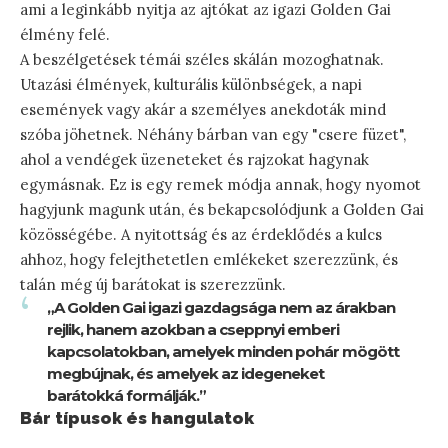
ami a leginkább nyitja az ajtókat az igazi Golden Gai
élmény felé.
A beszélgetések témái széles skálán mozoghatnak.
Utazási élmények, kulturális különbségek, a napi
események vagy akár a személyes anekdoták mind
szóba jöhetnek. Néhány bárban van egy "csere füzet",
ahol a vendégek üzeneteket és rajzokat hagynak
egymásnak. Ez is egy remek módja annak, hogy nyomot
hagyjunk magunk után, és bekapcsolódjunk a Golden Gai
közösségébe. A nyitottság és az érdeklődés a kulcs
ahhoz, hogy felejthetetlen emlékeket szerezzünk, és
talán még új barátokat is szerezzünk.
„A Golden Gai igazi gazdagsága nem az árakban
rejlik, hanem azokban a cseppnyi emberi
kapcsolatokban, amelyek minden pohár mögött
megbújnak, és amelyek az idegeneket
barátokká formálják.”
Bár típusok és hangulatok