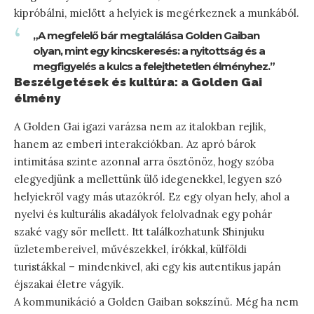
kipróbálni, mielőtt a helyiek is megérkeznek a munkából.
„A megfelelő bár megtalálása Golden Gaiban
olyan, mint egy kincskeresés: a nyitottság és a
megfigyelés a kulcs a felejthetetlen élményhez.”
Beszélgetések és kultúra: a Golden Gai
élmény
A Golden Gai igazi varázsa nem az italokban rejlik,
hanem az emberi interakciókban. Az apró bárok
intimitása szinte azonnal arra ösztönöz, hogy szóba
elegyedjünk a mellettünk ülő idegenekkel, legyen szó
helyiekről vagy más utazókról. Ez egy olyan hely, ahol a
nyelvi és kulturális akadályok felolvadnak egy pohár
szaké vagy sör mellett. Itt találkozhatunk Shinjuku
üzletembereivel, művészekkel, írókkal, külföldi
turistákkal – mindenkivel, aki egy kis autentikus japán
éjszakai életre vágyik.
A kommunikáció a Golden Gaiban sokszínű. Még ha nem