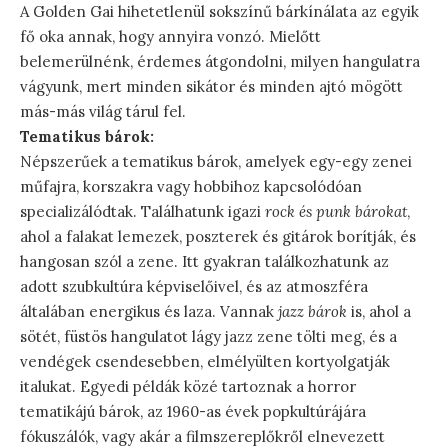
A Golden Gai hihetetlenül sokszínű bárkínálata az egyik
fő oka annak, hogy annyira vonzó. Mielőtt
belemerülnénk, érdemes átgondolni, milyen hangulatra
vágyunk, mert minden sikátor és minden ajtó mögött
más-más világ tárul fel.
Tematikus bárok:
Népszerűek a tematikus bárok, amelyek egy-egy zenei
műfajra, korszakra vagy hobbihoz kapcsolódóan
specializálódtak. Találhatunk igazi
rock és punk bárokat
,
ahol a falakat lemezek, poszterek és gitárok borítják, és
hangosan szól a zene. Itt gyakran találkozhatunk az
adott szubkultúra képviselőivel, és az atmoszféra
általában energikus és laza. Vannak
jazz bárok
is, ahol a
sötét, füstös hangulatot lágy jazz zene tölti meg, és a
vendégek csendesebben, elmélyülten kortyolgatják
italukat. Egyedi példák közé tartoznak a horror
tematikájú bárok, az 1960-as évek popkultúrájára
fókuszálók, vagy akár a filmszereplőkről elnevezett