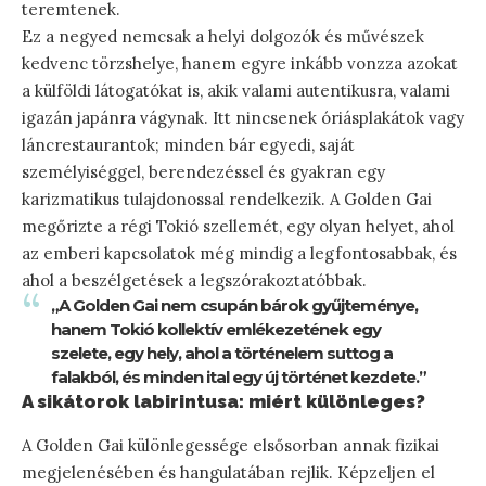
teremtenek.
Ez a negyed nemcsak a helyi dolgozók és művészek
kedvenc törzshelye, hanem egyre inkább vonzza azokat
a külföldi látogatókat is, akik valami autentikusra, valami
igazán japánra vágynak. Itt nincsenek óriásplakátok vagy
láncrestaurantok; minden bár egyedi, saját
személyiséggel, berendezéssel és gyakran egy
karizmatikus tulajdonossal rendelkezik. A Golden Gai
megőrizte a régi Tokió szellemét, egy olyan helyet, ahol
az emberi kapcsolatok még mindig a legfontosabbak, és
ahol a beszélgetések a legszórakoztatóbbak.
„A Golden Gai nem csupán bárok gyűjteménye,
hanem Tokió kollektív emlékezetének egy
szelete, egy hely, ahol a történelem suttog a
falakból, és minden ital egy új történet kezdete.”
A sikátorok labirintusa: miért különleges?
A Golden Gai különlegessége elsősorban annak fizikai
megjelenésében és hangulatában rejlik. Képzeljen el