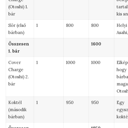
(Otoshi) 1.
tarta
bár
kis s
Sör (első
1
800
800
Helyi 
bárban)
Asahi
Összesen
1600
1. bár
Cover
1
1000
1000
Elkép
Charge
hogy 
(Otoshi) 2.
bárb
bár
maga
Otosh
Koktél
1
950
950
Egy
(második
egys
bárban)
kokté