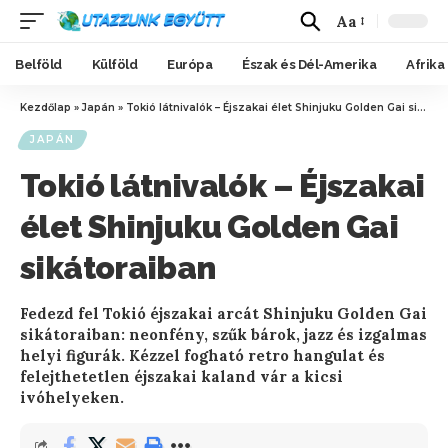
Aa
Belföld
Külföld
Európa
Észak és Dél-Amerika
Afrika
Kezdőlap
»
Japán
»
Tokió látnivalók – Éjszakai élet Shinjuku Golden Gai sikátoraiban
JAPÁN
Tokió látnivalók – Éjszakai
élet Shinjuku Golden Gai
sikátoraiban
Fedezd fel Tokió éjszakai arcát Shinjuku Golden Gai
sikátoraiban: neonfény, szűk bárok, jazz és izgalmas
helyi figurák. Kézzel fogható retro hangulat és
felejthetetlen éjszakai kaland vár a kicsi
ivóhelyeken.