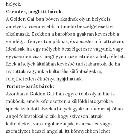
helyek.
Csendes, meghitt bárok:
A Golden Gai-ban bőven akadnak olyan helyek is,
amelyek a csendesebb, intimebb beszélgetésekre
alkalmasak. Ezekben a bárokban gyakran kevesebb a
vendég, a fények tompábbak, és a
master
a fő attrakció.
Ideálisak, ha egy mélyebb beszélgetésre vágyunk, vagy
egyszerűen csak megfigyelni szeretnénk a helyi életet.
Ezek a helyek általában kevésbé turistabarátok, de ha
nyitottak vagyunk a kulturális különbségekre,
felejthetetlen élményt nyújthatnak.
Turista-barát bárok:
Azonban a Golden Gai-ban egyre több olyan bár is
működik, amely kifejezetten a külföldi látogatókra
specializálódott. Ezek a helyek gyakran már az ajtóban
angol feliratokkal jelzik, hogy szívesen látnak
külföldieket, van angol menüjük, és a
master
vagy a
személyzet beszél angolul. Itt könnyebben lehet