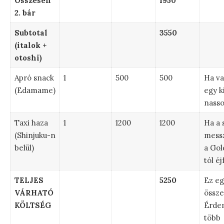
Összesen
1950
2. bár
Subtotal
3550
(italok +
otoshi)
Apró snack
1
500
500
Ha va
(Edamame)
egy k
nasso
Taxi haza
1
1200
1200
Ha a 
(Shinjuku-n
mess
belül)
a Gol
tól éj
TELJES
5250
Ez eg
VÁRHATÓ
össze
KÖLTSÉG
Érdem
több