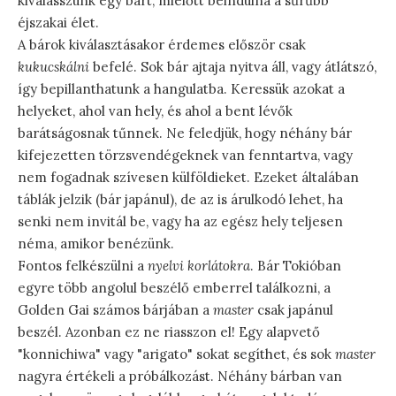
kiválasszunk egy bárt, mielőtt beindulna a sűrűbb
éjszakai élet.
A bárok kiválasztásakor érdemes először csak
kukucskálni
befelé. Sok bár ajtaja nyitva áll, vagy átlátszó,
így bepillanthatunk a hangulatba. Keressük azokat a
helyeket, ahol van hely, és ahol a bent lévők
barátságosnak tűnnek. Ne feledjük, hogy néhány bár
kifejezetten törzsvendégeknek van fenntartva, vagy
nem fogadnak szívesen külföldieket. Ezeket általában
táblák jelzik (bár japánul), de az is árulkodó lehet, ha
senki nem invitál be, vagy ha az egész hely teljesen
néma, amikor benézünk.
Fontos felkészülni a
nyelvi korlátokra
. Bár Tokióban
egyre több angolul beszélő emberrel találkozni, a
Golden Gai számos bárjában a
master
csak japánul
beszél. Azonban ez ne riasszon el! Egy alapvető
"konnichiwa" vagy "arigato" sokat segíthet, és sok
master
nagyra értékeli a próbálkozást. Néhány bárban van