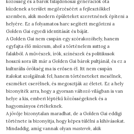
közösség és a bárok tulajdonosai generációk óta
küzdenek a terület megőrzéséért a fejlesztőkkel
szemben, akik modern épületeket szeretnének építeni a
helyére. Ez a folyamatos harc segített megőrizni a
Golden Gai egyedi identitását és báját.
A Golden Gai nem csupán egy szórakozóhely, hanem
egyfajta élő múzeum, ahol a történelem suttog a
falakból. A művészek, írók, színészek és politikusok
hosszú sora ült már a Golden Gai bárok pultjánál, és ez a
kulturális örökség ma is erősen él. Itt nem csupán
italokat szolgálnak fel, hanem történeteket mesélnek,
eszméket cserélnek, és megosztják az életet. Ez a hely
bizonyíték arra, hogy a gyorsan változó világban is van
helye a kis, emberi léptékű közösségeknek és a
hagyományos értékeknek.
A jövője bizonytalan maradhat, de a Golden Gai eddigi
története is bizonyítja, hogy képes túlélni a kihívásokat.
Mindaddig, amíg vannak olyan
masterek
, akik