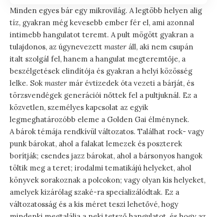
Minden egyes bár egy mikrovilág. A legtöbb helyen alig
tíz, gyakran még kevesebb ember fér el, ami azonnal
intimebb hangulatot teremt. A pult mögött gyakran a
tulajdonos, az úgynevezett
master
áll, aki nem csupán
italt szolgál fel, hanem a hangulat megteremtője, a
beszélgetések elindítója és gyakran a helyi közösség
lelke. Sok
master
már évtizedek óta vezeti a bárját, és
törzsvendégek generációi nőttek fel a pultjuknál. Ez a
közvetlen, személyes kapcsolat az egyik
legmeghatározóbb eleme a Golden Gai élménynek.
A bárok témája rendkívül változatos. Találhat rock- vagy
punk bárokat, ahol a falakat lemezek és poszterek
borítják; csendes jazz bárokat, ahol a bársonyos hangok
töltik meg a teret; irodalmi tematikájú helyeket, ahol
könyvek sorakoznak a polcokon; vagy olyan kis helyeket,
amelyek kizárólag szaké-ra specializálódtak. Ez a
változatosság és a kis méret teszi lehetővé, hogy
mindenki megtalálja a neki tetsző hangulatot, és hogy az