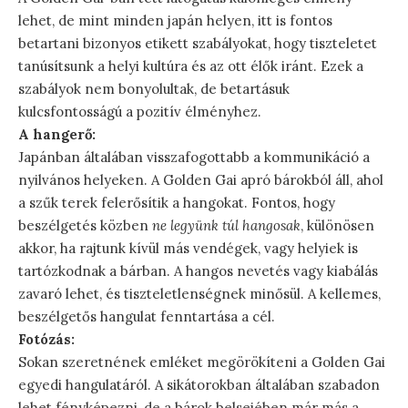
lehet, de mint minden japán helyen, itt is fontos
betartani bizonyos etikett szabályokat, hogy tiszteletet
tanúsítsunk a helyi kultúra és az ott élők iránt. Ezek a
szabályok nem bonyolultak, de betartásuk
kulcsfontosságú a pozitív élményhez.
A hangerő:
Japánban általában visszafogottabb a kommunikáció a
nyilvános helyeken. A Golden Gai apró bárokból áll, ahol
a szűk terek felerősítik a hangokat. Fontos, hogy
beszélgetés közben
ne legyünk túl hangosak
, különösen
akkor, ha rajtunk kívül más vendégek, vagy helyiek is
tartózkodnak a bárban. A hangos nevetés vagy kiabálás
zavaró lehet, és tiszteletlenségnek minősül. A kellemes,
beszélgetős hangulat fenntartása a cél.
Fotózás:
Sokan szeretnének emléket megörökíteni a Golden Gai
egyedi hangulatáról. A sikátorokban általában szabadon
lehet fényképezni, de a bárok belsejében már más a