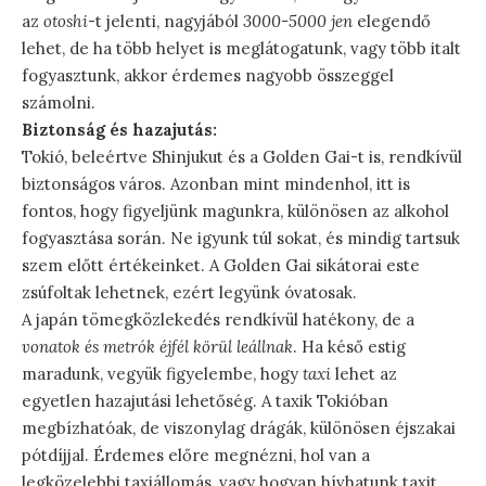
az
otoshi
-t jelenti, nagyjából
3000-5000 jen
elegendő
lehet, de ha több helyet is meglátogatunk, vagy több italt
fogyasztunk, akkor érdemes nagyobb összeggel
számolni.
Biztonság és hazajutás:
Tokió, beleértve Shinjukut és a Golden Gai-t is, rendkívül
biztonságos város. Azonban mint mindenhol, itt is
fontos, hogy figyeljünk magunkra, különösen az alkohol
fogyasztása során. Ne igyunk túl sokat, és mindig tartsuk
szem előtt értékeinket. A Golden Gai sikátorai este
zsúfoltak lehetnek, ezért legyünk óvatosak.
A japán tömegközlekedés rendkívül hatékony, de a
vonatok és metrók éjfél körül leállnak
. Ha késő estig
maradunk, vegyük figyelembe, hogy
taxi
lehet az
egyetlen hazajutási lehetőség. A taxik Tokióban
megbízhatóak, de viszonylag drágák, különösen éjszakai
pótdíjjal. Érdemes előre megnézni, hol van a
legközelebbi taxiállomás, vagy hogyan hívhatunk taxit.