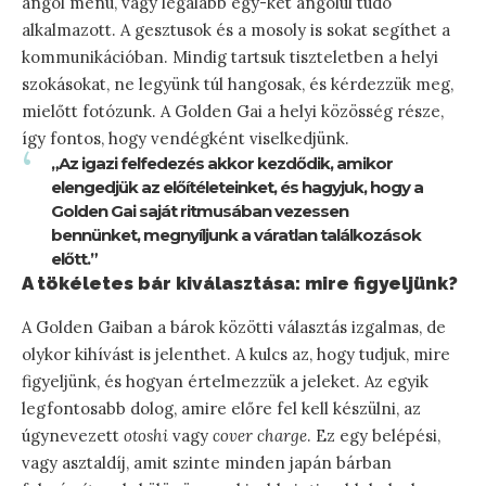
angol menü, vagy legalább egy-két angolul tudó
alkalmazott. A gesztusok és a mosoly is sokat segíthet a
kommunikációban. Mindig tartsuk tiszteletben a helyi
szokásokat, ne legyünk túl hangosak, és kérdezzük meg,
mielőtt fotózunk. A Golden Gai a helyi közösség része,
így fontos, hogy vendégként viselkedjünk.
„Az igazi felfedezés akkor kezdődik, amikor
elengedjük az előítéleteinket, és hagyjuk, hogy a
Golden Gai saját ritmusában vezessen
bennünket, megnyíljunk a váratlan találkozások
előtt.”
A tökéletes bár kiválasztása: mire figyeljünk?
A Golden Gaiban a bárok közötti választás izgalmas, de
olykor kihívást is jelenthet. A kulcs az, hogy tudjuk, mire
figyeljünk, és hogyan értelmezzük a jeleket. Az egyik
legfontosabb dolog, amire előre fel kell készülni, az
úgynevezett
otoshi
vagy
cover charge
. Ez egy belépési,
vagy asztaldíj, amit szinte minden japán bárban