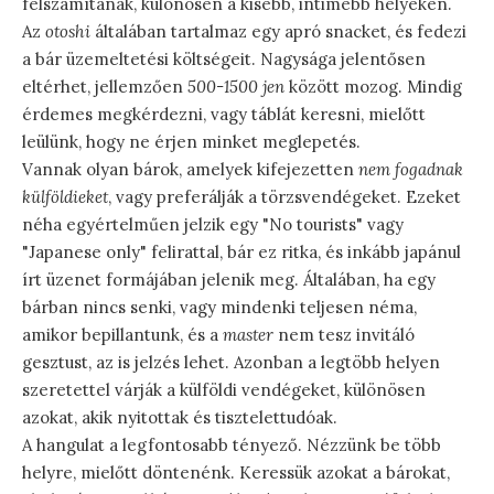
felszámítanak, különösen a kisebb, intimebb helyeken.
Az
otoshi
általában tartalmaz egy apró snacket, és fedezi
a bár üzemeltetési költségeit. Nagysága jelentősen
eltérhet, jellemzően
500-1500 jen
között mozog. Mindig
érdemes megkérdezni, vagy táblát keresni, mielőtt
leülünk, hogy ne érjen minket meglepetés.
Vannak olyan bárok, amelyek kifejezetten
nem fogadnak
külföldieket
, vagy preferálják a törzsvendégeket. Ezeket
néha egyértelműen jelzik egy "No tourists" vagy
"Japanese only" felirattal, bár ez ritka, és inkább japánul
írt üzenet formájában jelenik meg. Általában, ha egy
bárban nincs senki, vagy mindenki teljesen néma,
amikor bepillantunk, és a
master
nem tesz invitáló
gesztust, az is jelzés lehet. Azonban a legtöbb helyen
szeretettel várják a külföldi vendégeket, különösen
azokat, akik nyitottak és tisztelettudóak.
A hangulat a legfontosabb tényező. Nézzünk be több
helyre, mielőtt döntenénk. Keressük azokat a bárokat,