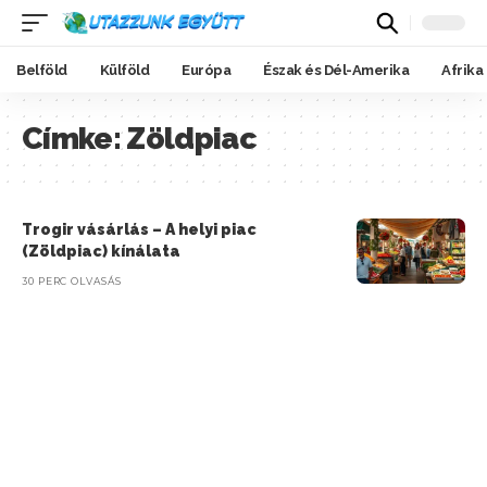
Belföld
Külföld
Európa
Észak és Dél-Amerika
Afrika
Címke:
Zöldpiac
Trogir vásárlás – A helyi piac
(Zöldpiac) kínálata
30 PERC OLVASÁS