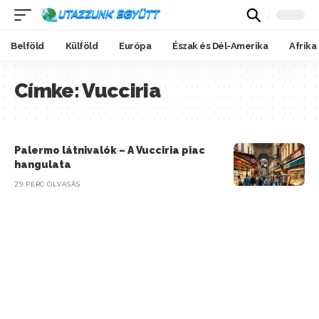
Belföld
Külföld
Európa
Észak és Dél-Amerika
Afrika
Címke:
Vucciria
Palermo látnivalók – A Vucciria piac
hangulata
29 PERC OLVASÁS