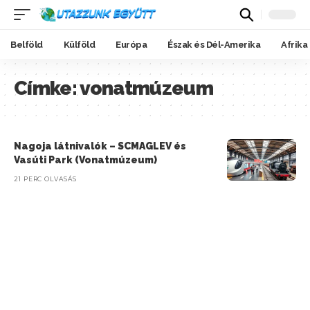
Belföld
Külföld
Európa
Észak és Dél-Amerika
Afrika
Címke:
vonatmúzeum
Nagoja látnivalók – SCMAGLEV és
Vasúti Park (Vonatmúzeum)
21 PERC OLVASÁS