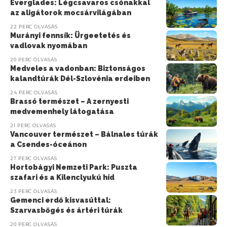
Everglades: Légcsavaros csónakkal
az aligátorok mocsárvilágában
22 PERC OLVASÁS
Murányi fennsík: Ürgeetetés és
vadlovak nyomában
20 PERC OLVASÁS
Medveles a vadonban: Biztonságos
kalandtúrák Dél-Szlovénia erdeiben
24 PERC OLVASÁS
Brassó természet – A zernyesti
medvemenhely látogatása
21 PERC OLVASÁS
Vancouver természet – Bálnales túrák
a Csendes-óceánon
27 PERC OLVASÁS
Hortobágyi Nemzeti Park: Puszta
szafari és a Kilenclyukú híd
23 PERC OLVASÁS
Gemenci erdő kisvasúttal:
Szarvasbőgés és ártéri túrák
20 PERC OLVASÁS