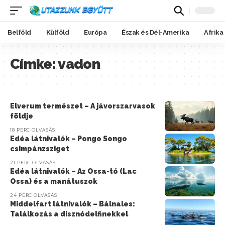
Belföld
Külföld
Európa
Észak és Dél-Amerika
Afrika
Címke:
vadon
Elverum természet – A jávorszarvasok
földje
18 PERC OLVASÁS
Edéa látnivalók – Pongo Songo
csimpánzsziget
21 PERC OLVASÁS
Edéa látnivalók – Az Ossa-tó (Lac
Ossa) és a manátuszok
24 PERC OLVASÁS
Middelfart látnivalók – Bálnales:
Találkozás a disznódelfinekkel