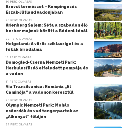
30 PERC OLVASÁS
Brovst természet – Kempingezés
Észak-Jütland vadonjában
26 PERC OLVASÁS
Affenberg Salem: Séta a szabadon élő
berber majmok között a Bódeni-tónál
22 PERC OLVASÁS
Helgoland: A vörös sziklasziget és a
fókák birodalma
19 PERC OLVASÁS
Domogled-Cserna Nemzeti Park:
Herkulesfürdő elfeledett pompája és
a vadon
31 PERC OLVASÁS
Via Transilvanica: Románia „El
Caminója” a vadonon keresztül
26 PERC OLVASÁS
Olympic Nemzeti Park: Mohás
esőerdők és vad tengerpartok az
„Alkonyat” földjén
27 PERC OLVASÁS