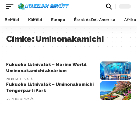
Belföld
Külföld
Európa
Észak és Dél-Amerika
Afrika
Címke:
Uminonakamichi
Fukuoka látnivalók – Marine World
Uminonakamichi akvárium
20 PERC OLVASÁS
Fukuoka látnivalók – Uminonakamichi
Tengerparti Park
33 PERC OLVASÁS