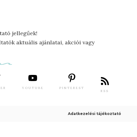
tató jellegűek!
tatók aktuális ajánlatai, akciói vagy
TER
YOUTUBE
PINTEREST
RSS
Adatkezelési tájékoztató