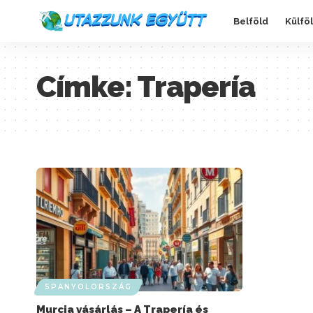
Belföld
Külfö
Címke:
Trapería
SPANYOLORSZÁG
Murcia vásárlás – A Trapería és