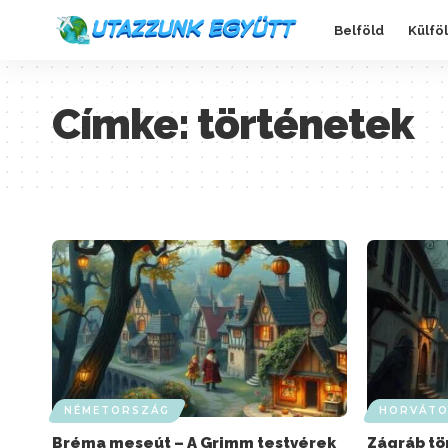
Belföld
Külfö
Címke:
történetek
NÉMETORSZÁG
HORVÁTO
Bréma meseút – A Grimm testvérek
Zágráb tö