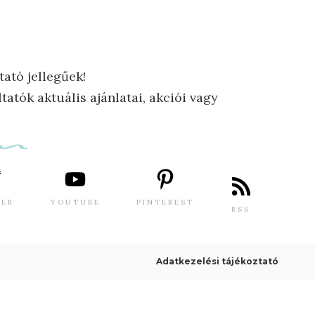
tató jellegűek!
tatók aktuális ajánlatai, akciói vagy
TER
YOUTUBE
PINTEREST
RSS
Adatkezelési tájékoztató