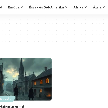
ld
Európa
Észak és Dél-Amerika
Afrika
Ázsia
RSZÁG
rténelem – A