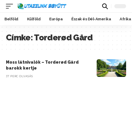
Belföld
Külföld
Európa
Észak és Dél-Amerika
Afrika
Címke:
Torderød Gård
Moss látnivalók – Torderød Gård
barokk kertje
37 PERC OLVASÁS