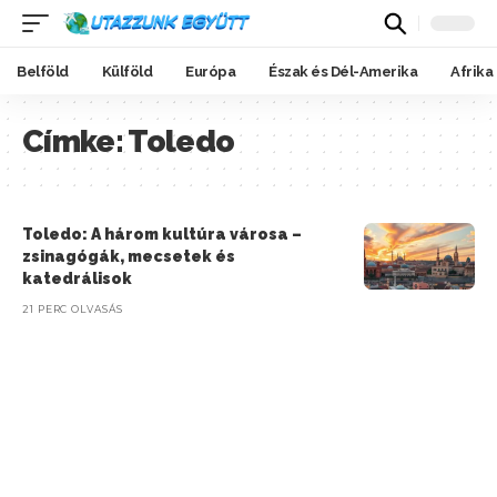
Belföld
Külföld
Európa
Észak és Dél-Amerika
Afrika
Címke:
Toledo
Toledo: A három kultúra városa –
zsinagógák, mecsetek és
katedrálisok
21 PERC OLVASÁS