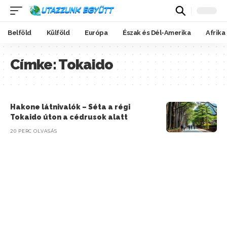
Belföld
Külföld
Európa
Észak és Dél-Amerika
Afrika
Címke:
Tokaido
Hakone látnivalók – Séta a régi
Tokaido úton a cédrusok alatt
20 PERC OLVASÁS