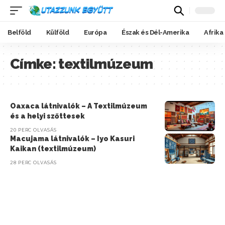
Belföld
Külföld
Európa
Észak és Dél-Amerika
Afrika
Címke:
textilmúzeum
Oaxaca látnivalók – A Textilmúzeum
és a helyi szőttesek
20 PERC OLVASÁS
Macujama látnivalók – Iyo Kasuri
Kaikan (textilmúzeum)
28 PERC OLVASÁS