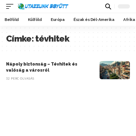
Belföld
Külföld
Európa
Észak és Dél-Amerika
Afrika
Címke:
tévhitek
Nápoly biztonság – Tévhitek és
valóság a városról
32 PERC OLVASÁS