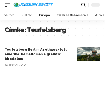
Belföld
Külföld
Európa
Észak és Dél-Amerika
Afrika
Címke:
Teufelsberg
Teufelsberg Berlin: Az elhagyatott
amerikai kémállomás a graffitik
birodalma
26 PERC OLVASÁS