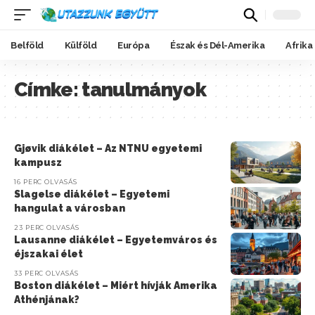
Belföld
Külföld
Európa
Észak és Dél-Amerika
Afrika
Címke:
tanulmányok
Gjøvik diákélet – Az NTNU egyetemi
kampusz
16 PERC OLVASÁS
Slagelse diákélet – Egyetemi
hangulat a városban
23 PERC OLVASÁS
Lausanne diákélet – Egyetemváros és
éjszakai élet
33 PERC OLVASÁS
Boston diákélet – Miért hívják Amerika
Athénjának?