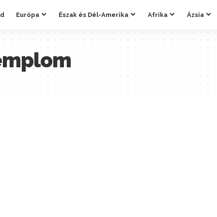
ld
Európa
Észak és Dél-Amerika
Afrika
Ázsia
templom