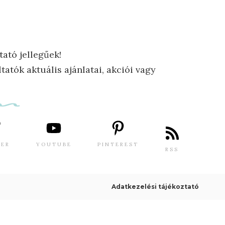
tató jellegűek!
tatók aktuális ajánlatai, akciói vagy
TER
YOUTUBE
PINTEREST
RSS
Adatkezelési tájékoztató