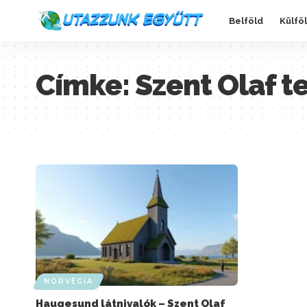
Belföld
Külfö
Címke:
Szent Olaf 
NORVÉGIA
Haugesund látnivalók – Szent Olaf