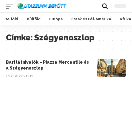
Belföld
Külföld
Európa
Észak és Dél-Amerika
Afrika
Címke:
Szégyenoszlop
Bari látnivalók – Piazza Mercantile és
a Szégyenoszlop
25 PERC OLVASÁS