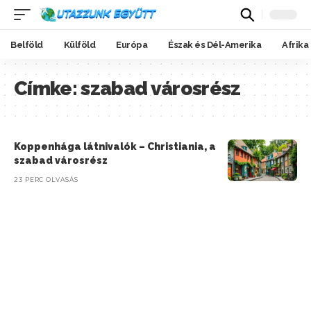
Belföld
Külföld
Európa
Észak és Dél-Amerika
Afrika
Címke:
szabad városrész
Koppenhága látnivalók – Christiania, a
szabad városrész
23 PERC OLVASÁS