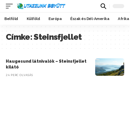
Belföld
Külföld
Európa
Észak és Dél-Amerika
Afrika
Címke:
Steinsfjellet
Haugesund látnivalók – Steinsfjellet
kilátó
24 PERC OLVASÁS