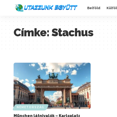
Belföld
Külfö
Címke:
Stachus
NÉMETORSZÁG
München látnivalók – Karlsplatz