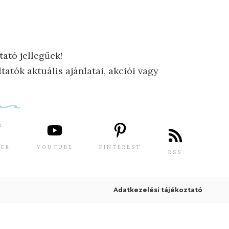
tató jellegűek!
tatók aktuális ajánlatai, akciói vagy
TER
YOUTUBE
PINTEREST
RSS
Adatkezelési tájékoztató