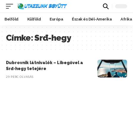
Belföld
Külföld
Európa
Észak és Dél-Amerika
Afrika
Címke:
Srđ-hegy
Dubrovnik látnivalók – Libegővel a
Srđ-hegy tetejére
29 PERC OLVASÁS