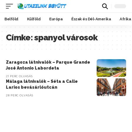
Belföld
Külföld
Európa
Észak és Dél-Amerika
Afrika
Címke:
spanyol városok
Zaragoza látnivalók – Parque Grande
José Antonio Labordeta
21 PERC OLVASÁS
Málaga látnivalók – Séta a Calle
Larios bevásárlóutcán
28 PERC OLVASÁS