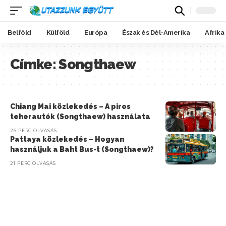
Belföld
Külföld
Európa
Észak és Dél-Amerika
Afrika
Címke:
Songthaew
Chiang Mai közlekedés – A piros
teherautók (Songthaew) használata
26 PERC OLVASÁS
Pattaya közlekedés – Hogyan
használjuk a Baht Bus-t (Songthaew)?
21 PERC OLVASÁS