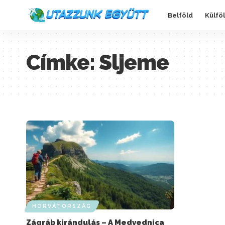
Belföld
Külfö
Címke:
Sljeme
HORVÁTORSZÁG
Zágráb kirándulás – A Medvednica