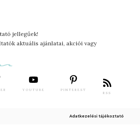
tató jellegűek!
tatók aktuális ajánlatai, akciói vagy
TER
YOUTUBE
PINTEREST
RSS
Adatkezelési tájékoztató