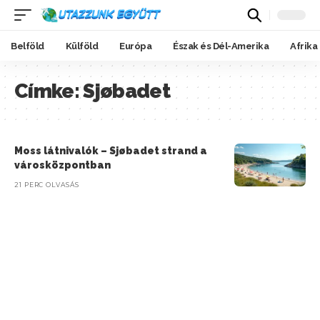
Belföld
Külföld
Európa
Észak és Dél-Amerika
Afrika
Címke:
Sjøbadet
Moss látnivalók – Sjøbadet strand a
városközpontban
21 PERC OLVASÁS