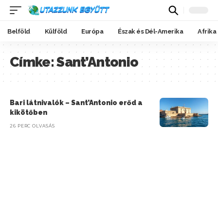
Belföld
Külföld
Európa
Észak és Dél-Amerika
Afrika
Címke:
Sant’Antonio
Bari látnivalók – Sant’Antonio erőd a
kikötőben
26 PERC OLVASÁS