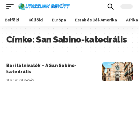
Belföld
Külföld
Európa
Észak és Dél-Amerika
Afrika
Címke:
San Sabino-katedrális
Bari látnivalók – A San Sabino-
katedrális
31 PERC OLVASÁS