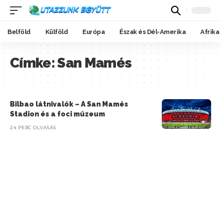
Belföld
Külföld
Európa
Észak és Dél-Amerika
Afrika
Címke:
San Mamés
Bilbao látnivalók – A San Mamés
Stadion és a foci múzeum
24 PERC OLVASÁS