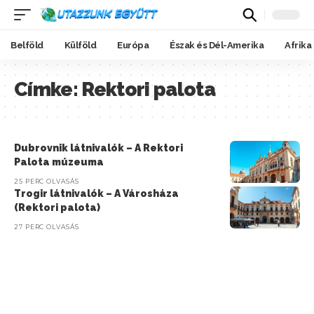
Belföld
Külföld
Európa
Észak és Dél-Amerika
Afrika
Címke:
Rektori palota
Dubrovnik látnivalók – A Rektori
Palota múzeuma
25 PERC OLVASÁS
Trogir látnivalók – A Városháza
(Rektori palota)
27 PERC OLVASÁS