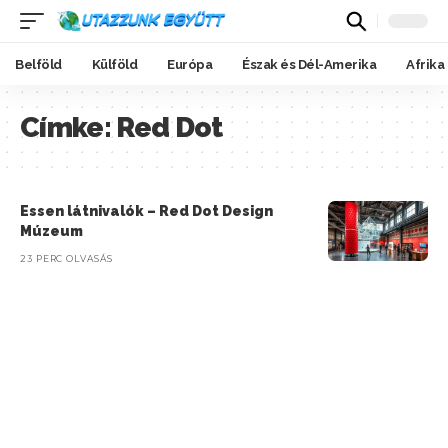
Belföld
Külföld
Európa
Észak és Dél-Amerika
Afrika
Címke:
Red Dot
Essen látnivalók – Red Dot Design
Múzeum
23 PERC OLVASÁS