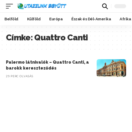
Belföld
Külföld
Európa
Észak és Dél-Amerika
Afrika
Címke:
Quattro Canti
Palermo látnivalók – Quattro Canti, a
barokk kereszteződés
29 PERC OLVASÁS