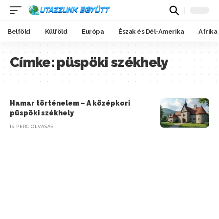
Belföld
Külföld
Európa
Észak és Dél-Amerika
Afrika
Címke:
püspöki székhely
Hamar történelem – A középkori
püspöki székhely
19 PERC OLVASÁS