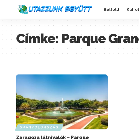
Belföld
Külfö
Címke:
Parque Gra
SPANYOLORSZÁG
Zaragoza látnivalók – Parque