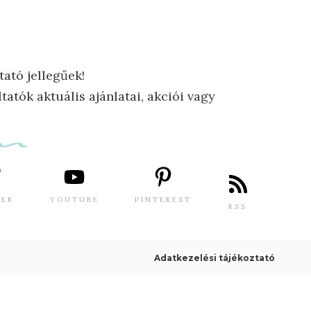
tató jellegűek!
tatók aktuális ajánlatai, akciói vagy
TER
YOUTUBE
PINTEREST
RSS
Adatkezelési tájékoztató