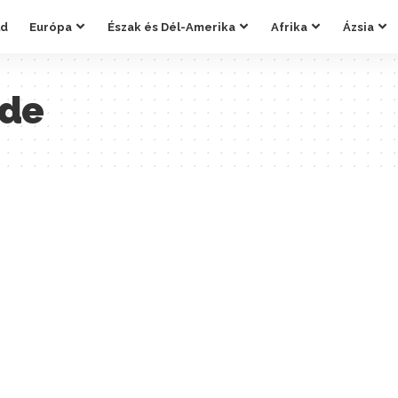
ld
Európa
Észak és Dél-Amerika
Afrika
Ázsia
nde