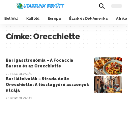
Belföld
Külföld
Európa
Észak és Dél-Amerika
Afrika
Címke:
Orecchiette
Bari gasztronómia – A Focaccia
Barese és az Orecchiette
26 PERC OLVASÁS
Bari látnivalók – Strada delle
Orecchiette: A tésztagyúró asszonyok
utcája
25 PERC OLVASÁS