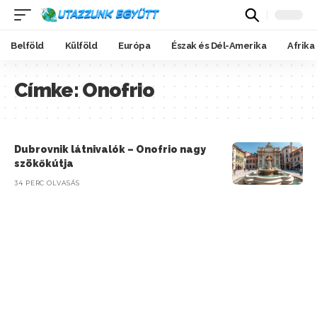
Belföld
Külföld
Európa
Észak és Dél-Amerika
Afrika
Címke:
Onofrio
Dubrovnik látnivalók – Onofrio nagy
szökőkútja
34 PERC OLVASÁS