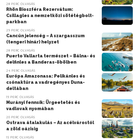
28 PERC OLVASÁS
Rhön Bioszféra Rezervátum:
Csillagles a nemzetközi sötétégbolt-
parkban
29 PERC OLVASÁS
Cancún jelenség – A szargasszum
(tengeri hínár) helyzet
28 PERC OLVASÁS
Puerto Vallarta természet – Bálna- és
delfinles a Banderas-öbölben
24 PERC OLVASÁS
Európa Amazonasa: Pelikánles és
csónaktúra a vadregényes Duna-
deltában
19 PERC OLVASÁS
Murányi fennsík: Ürgeetetés és
vadlovak nyomában
20 PERC OLVASÁS
Ostrava átalakulás – Az acélvárostól
a zöld oázisig
15 PERC OLVASÁS