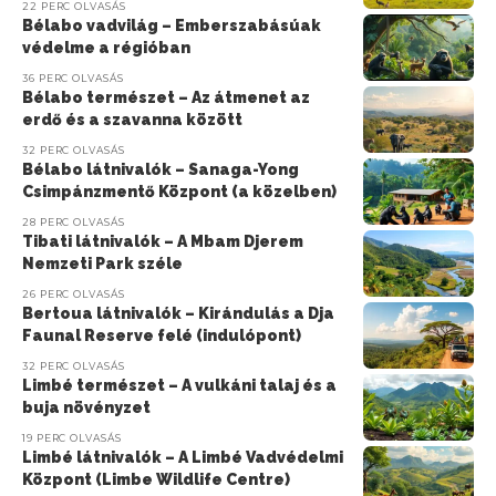
22 PERC OLVASÁS
Bélabo vadvilág – Emberszabásúak
védelme a régióban
36 PERC OLVASÁS
Bélabo természet – Az átmenet az
erdő és a szavanna között
32 PERC OLVASÁS
Bélabo látnivalók – Sanaga-Yong
Csimpánzmentő Központ (a közelben)
28 PERC OLVASÁS
Tibati látnivalók – A Mbam Djerem
Nemzeti Park széle
26 PERC OLVASÁS
Bertoua látnivalók – Kirándulás a Dja
Faunal Reserve felé (indulópont)
32 PERC OLVASÁS
Limbé természet – A vulkáni talaj és a
buja növényzet
19 PERC OLVASÁS
Limbé látnivalók – A Limbé Vadvédelmi
Központ (Limbe Wildlife Centre)