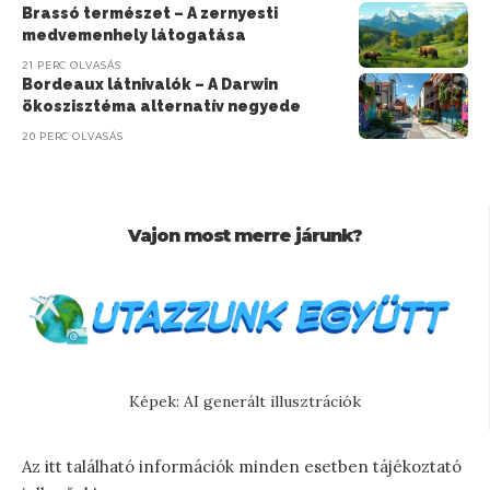
Brassó természet – A zernyesti
medvemenhely látogatása
21 PERC OLVASÁS
Bordeaux látnivalók – A Darwin
ökoszisztéma alternatív negyede
20 PERC OLVASÁS
Vajon most merre járunk?
Képek: AI generált illusztrációk
Az itt található információk minden esetben tájékoztató