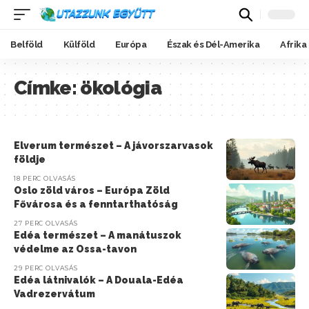
Belföld
Külföld
Európa
Észak és Dél-Amerika
Afrika
Címke:
ökológia
Elverum természet – A jávorszarvasok
földje
18 PERC OLVASÁS
Oslo zöld város – Európa Zöld
Fővárosa és a fenntarthatóság
27 PERC OLVASÁS
Edéa természet – A manátuszok
védelme az Ossa-tavon
29 PERC OLVASÁS
Edéa látnivalók – A Douala-Edéa
Vadrezervátum