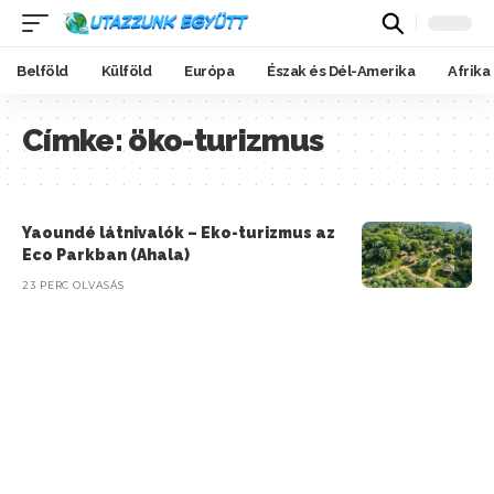
Belföld
Külföld
Európa
Észak és Dél-Amerika
Afrika
Címke:
öko-turizmus
Yaoundé látnivalók – Eko-turizmus az
Eco Parkban (Ahala)
23 PERC OLVASÁS