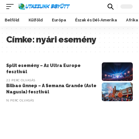
Belföld
Külföld
Európa
Észak és Dél-Amerika
Afrika
Címke:
nyári esemény
Split esemény – Az Ultra Europe
fesztivál
22 PERC OLVASÁS
Bilbao ünnep – A Semana Grande (Aste
Nagusia) fesztivál
16 PERC OLVASÁS