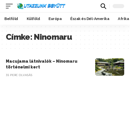
Belföld
Külföld
Európa
Észak és Dél-Amerika
Afrika
Címke:
Ninomaru
Macujama látnivalók – Ninomaru
történelmi kert
35 PERC OLVASÁS