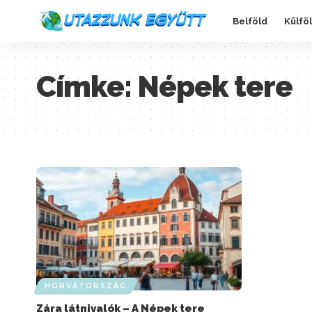
Belföld
Külfö
Címke:
Népek tere
HORVÁTORSZÁG
Zára látnivalók – A Népek tere