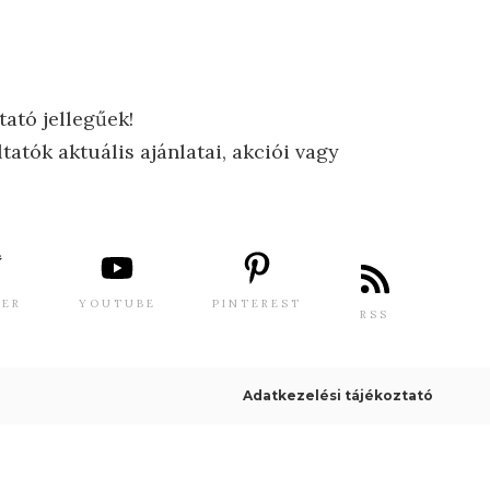
tató jellegűek!
tatók aktuális ajánlatai, akciói vagy
TER
YOUTUBE
PINTEREST
RSS
Adatkezelési tájékoztató