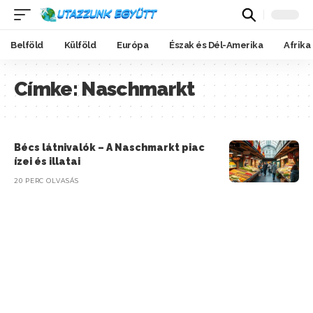
Belföld
Külföld
Európa
Észak és Dél-Amerika
Afrika
Címke:
Naschmarkt
Bécs látnivalók – A Naschmarkt piac
ízei és illatai
20 PERC OLVASÁS