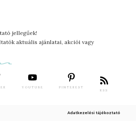
tató jellegűek!
tatók aktuális ajánlatai, akciói vagy
TER
YOUTUBE
PINTEREST
RSS
Adatkezelési tájékoztató