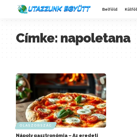
Belföld
Külfö
Címke:
napoletana
OLASZORSZÁG
Nápoly gasztronómia – Az eredeti