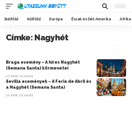
Belföld
Külföld
Európa
Észak és Dél-Amerika
Afrika
Címke:
Nagyhét
Braga esemény – A híres Nagyhét
(Semana Santa) körmenetei
23 PERC OLVASÁS
Sevilla események – A Feria de Abril és
a Nagyhét (Semana Santa)
26 PERC OLVASÁS